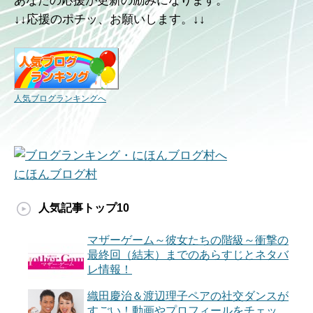
あなたの応援が更新の励みになります。
↓↓応援のポチッ、お願いします。↓↓
人気ブログランキングへ
にほんブログ村
人気記事トップ10
マザーゲーム～彼女たちの階級～衝撃の
最終回（結末）までのあらすじとネタバ
レ情報！
織田慶治＆渡辺理子ペアの社交ダンスが
すごい！動画やプロフィールをチェッ