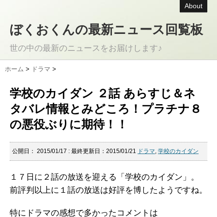
About
ぼくおくんの最新ニュース回覧板
世の中の最新のニュースをお届けします♪
ホーム
>
ドラマ
>
学校のカイダン ２話 あらすじ＆ネ
タバレ情報とみどころ！プラチナ８
の悪役ぶりに期待！！
公開日：
2015/01/17
: 最終更新日：2015/01/21
ドラマ
,
学校のカイダン
１７日に２話の放送を迎える「学校のカイダン」。
前評判以上に１話の放送は好評を博したようですね。
特にドラマの感想で多かったコメントは