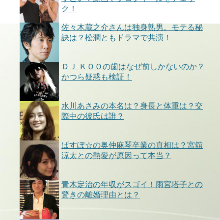
ク！
佐々木蔵之介さんは独身熟男。モテる秘
訣は？松潤ともドラマで共演！
ＤＪ ＫＯＯの歯はなぜ前しかないのか？
かつら疑惑も検証！
水川あさみの本名は？身長と体重は？交
際中の彼氏は誰？
ぱすぽ☆の奥仲麻琴卒業の真相は？宮舘
涼太との熱愛が原因って本当？
青木定治の年収がスゴイ！雨宮塔子との
驚きの離婚理由とは？