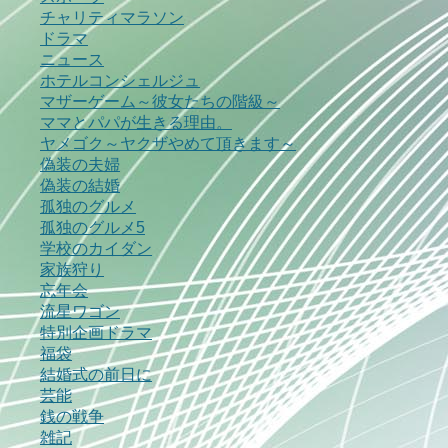
チャリティマラソン
ドラマ
ニュース
ホテルコンシェルジュ
マザーゲーム～彼女たちの階級～
ママとパパが生きる理由。
ヤメゴク～ヤクザやめて頂きます～
偽装の夫婦
偽装の結婚
孤独のグルメ
孤独のグルメ5
学校のカイダン
家族狩り
忘年会
流星ワゴン
特別企画ドラマ
福袋
結婚式の前日に
芸能
銭の戦争
雑記