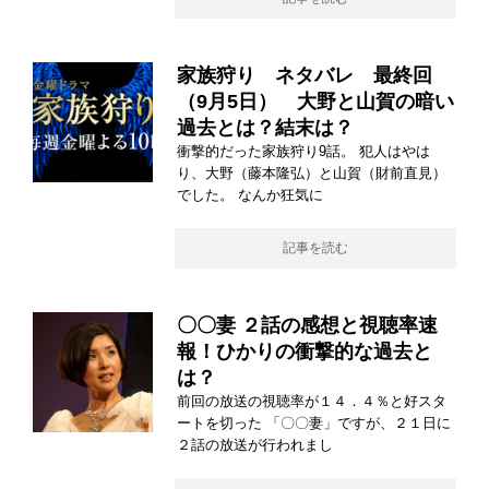
家族狩り ネタバレ 最終回
（9月5日） 大野と山賀の暗い
過去とは？結末は？
衝撃的だった家族狩り9話。 犯人はやは
り、大野（藤本隆弘）と山賀（財前直見）
でした。 なんか狂気に
記事を読む
〇〇妻 ２話の感想と視聴率速
報！ひかりの衝撃的な過去と
は？
前回の放送の視聴率が１４．４％と好スタ
ートを切った 「〇〇妻」ですが、２１日に
２話の放送が行われまし