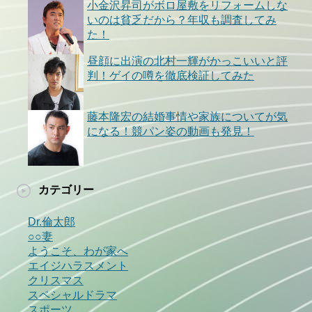
小金沢昇司がボロ屋敷をリフォームしな
いのは貧乏だから？年収も調査してみ
た！
昼顔に出演の北村一輝がかっこいいと評
判！ゲイの噂を徹底検証してみた
藤本隆宏の結婚事情や家族についてが気
になる！競パン姿の動画も発見！
カテゴリー
Dr.倫太郎
○○妻
ようこそ、わが家へ
エイジハラスメント
クリスマス
スペシャルドラマ
スポーツ