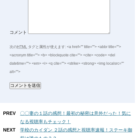
コメント
次の
HTML
タグと属性が使えます:
<a href="" title=""> <abbr title="">
<acronym title=""> <b> <blockquote cite=""> <cite> <code> <del
datetime=""> <em> <i> <q cite=""> <strike> <strong> <img localsrc=""
alt="">
PREV
〇〇妻の１話の感想！最初の秘密は意外だった！気に
なる視聴率もチェック！
NEXT
学校のカイダン ２話の感想と視聴率速報！ステーキ御