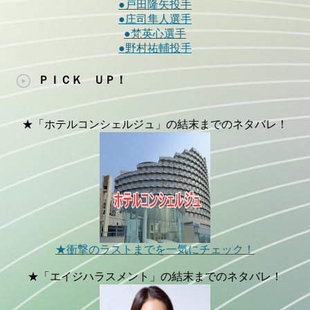
●戸田隆矢投手
●庄司隼人選手
●梵英心選手
●野村祐輔投手
ＰＩＣＫ ＵＰ！
★「ホテルコンシェルジュ」の結末までのネタバレ！
★衝撃のラストまでを一気にチェック！
★「エイジハラスメント」の結末までのネタバレ！