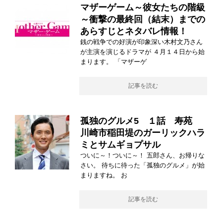
マザーゲーム～彼女たちの階級
～衝撃の最終回（結末）までの
あらすじとネタバレ情報！
銭の戦争での好演が印象深い木村文乃さん
が主演を演じるドラマが ４月１４日から始
まります。 「マザーゲ
記事を読む
孤独のグルメ5 １話 寿苑
川崎市稲田堤のガーリックハラ
ミとサムギョプサル
ついに～！ついに～！ 五郎さん、お帰りな
さい。 待ちに待った「孤独のグルメ」が始
まりますね。 お
記事を読む