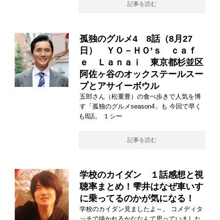
記事を読む
孤独のグルメ4 8話（8月27
日） ＹＯ－ＨＯ’ｓ ｃａｆ
ｅ Ｌａｎａｉ 東京都杉並区
阿佐ヶ谷のオックステールスー
プとアサイーボウル
五郎さん（松重豊）の食べ歩きで人気を博
す「孤独のグルメseason4」も 今回で早く
も8話。 １シー
記事を読む
学校のカイダン １話感想と視
聴率まとめ！雫井はなぜ車いす
に乗ってるのかが気になる！
学校のカイダン見ましたよ～。 コメディタ
ッチで描かれるかななんて思っていました