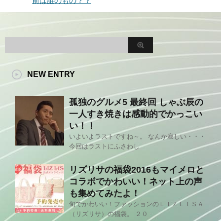
前は誰のもの？？
NEW ENTRY
孤独のグルメ5 最終回 しゃぶ辰の
一人すき焼きは感動的でかっこい
い！！
いよいよラストですね～。 なんか寂しい・・・
今回はラストにふさわし
リズリサの福袋2016もマイメロと
コラボでかわいい！ネット上の声
も集めてみたよ！
旬でかわいい！ファッションのＬＩＺＬＩＳＡ
（リズリサ）の福袋。 ２０