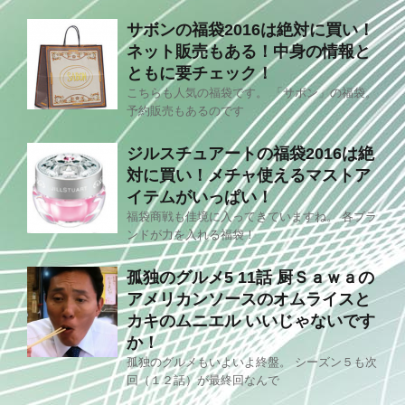
サボンの福袋2016は絶対に買い！
ネット販売もある！中身の情報と
ともに要チェック！
こちらも人気の福袋です。 「サボン」の福袋。
予約販売もあるのです
ジルスチュアートの福袋2016は絶
対に買い！メチャ使えるマストア
イテムがいっぱい！
福袋商戦も佳境に入ってきていますね。 各ブラ
ンドが力を入れる福袋！
孤独のグルメ5 11話 厨Ｓａｗａの
アメリカンソースのオムライスと
カキのムニエル いいじゃないです
か！
孤独のグルメもいよいよ終盤。 シーズン５も次
回（１２話）が最終回なんで