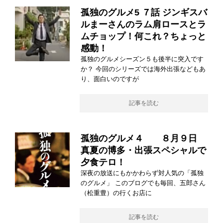
孤独のグルメ5 ７話 ジンギスバ
ルまーさんのラム肩ロースとラ
ムチョップ！何これ？ちょっと
感動！
孤独のグルメシーズン５も後半に突入です
か？ 今回のシリーズでは海外出張などもあ
り、面白いのですが
記事を読む
孤独のグルメ４ ８月９日
真夏の博多・出張スペシャルで
夕食テロ！
深夜の放送にもかかわらず対人気の「孤独
のグルメ」 このブログでも毎回、五郎さん
（松重豊）の行くお店に
記事を読む