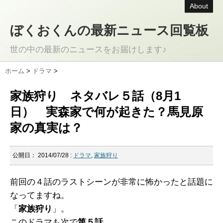
About
ぼくおくんの最新ニュース回覧板
世の中の最新のニュースをお届けします♪
ホーム
>
ドラマ
>
家族狩り ネタバレ５話（8月1
日） 実森家で何が起きた？馬見原
家の真実は？
公開日：
2014/07/28
:
ドラマ
,
家族狩り
前回の４話のラストシーンが非常に怖かったと話題に
なってますね。
「
家族狩り
」。
このドラマも次で
第５話
。