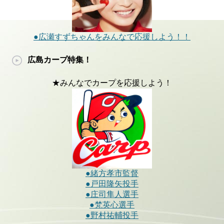
●広瀬すずちゃんをみんなで応援しよう！！
広島カープ特集！
★みんなでカープを応援しよう！
●緒方孝市監督
●戸田隆矢投手
●庄司隼人選手
●梵英心選手
●野村祐輔投手