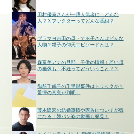
田村優策さんが一躍人気者に！どんな
人？Ｘファクターってどんな番組？
ブラマヨ吉田の母・てる子さんはどんな
人物？親子の仰天エピソードとは？
森富美アナの旦那、子供の情報！若い頃
の画像も！不妊ってどういうこと？？
御船千鶴子の千里眼事件はトリックか？
驚愕の真実が判明！
藤本隆宏の結婚事情や家族についてが気
になる！競パン姿の動画も発見！