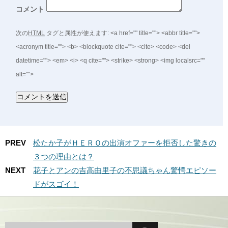
コメント
次の
HTML
タグと属性が使えます:
<a href="" title=""> <abbr title="">
<acronym title=""> <b> <blockquote cite=""> <cite> <code> <del
datetime=""> <em> <i> <q cite=""> <strike> <strong> <img localsrc=""
alt="">
PREV
松たか子がＨＥＲＯの出演オファーを拒否した驚きの
３つの理由とは？
NEXT
花子とアンの吉高由里子の不思議ちゃん驚愕エピソー
ドがスゴイ！