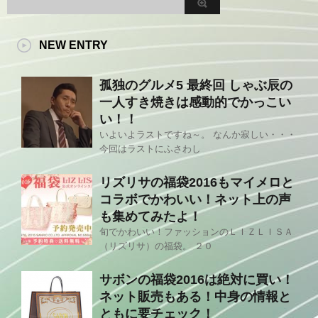
NEW ENTRY
孤独のグルメ5 最終回 しゃぶ辰の
一人すき焼きは感動的でかっこい
い！！
いよいよラストですね～。 なんか寂しい・・・
今回はラストにふさわし
リズリサの福袋2016もマイメロと
コラボでかわいい！ネット上の声
も集めてみたよ！
旬でかわいい！ファッションのＬＩＺＬＩＳＡ
（リズリサ）の福袋。 ２０
サボンの福袋2016は絶対に買い！
ネット販売もある！中身の情報と
ともに要チェック！