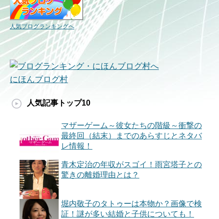
人気ブログランキングへ
にほんブログ村
人気記事トップ10
マザーゲーム～彼女たちの階級～衝撃の
最終回（結末）までのあらすじとネタバ
レ情報！
青木定治の年収がスゴイ！雨宮塔子との
驚きの離婚理由とは？
堀内敬子のタトゥーは本物か？画像で検
証！謎が多い結婚と子供についても！