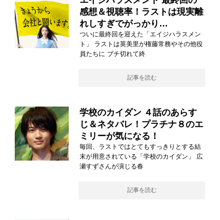
エイジハラスメント 最終回の
感想＆視聴率！ラストは現実離
れしすぎでがっかり…
ついに最終回を迎えた「エイジハラスメン
ト」 ラストは英美里が権藤常務やその他役
員たちに ブチ切れて終
記事を読む
学校のカイダン ４話のあらす
じ＆ネタバレ！プラチナ８のエ
ミリーが気になる！
毎回、ラストではとてもすっきりとする結
末が用意されている「学校のカイダン」 広
瀬すずさんが演じる春
記事を読む