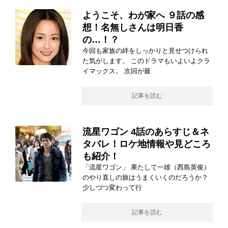
ようこそ、わが家へ ９話の感
想！名無しさんは明日香
の…！？
今回も家族の絆をしっかりと見せつけられ
た気がします。 このドラマもいよいよクラ
イマックス。 次回が最
記事を読む
流星ワゴン 4話のあらすじ＆ネ
タバレ！ロケ地情報や見どころ
も紹介！
「流星ワゴン」 果たして一雄（西島英俊）
のやり直しの旅はうまくいくのだろうか？
少しづつ変わって行
記事を読む