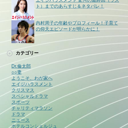
エイジハラスメント 驚愕の最終回（ラス
ト）までのあらすじ＆ネタバレ！
内村周子の年齢やプロフィール！子育て
の仰天エピソードが明らかに！
カテゴリー
Dr.倫太郎
○○妻
ようこそ、わが家へ
エイジハラスメント
クリスマス
スペシャルドラマ
スポーツ
チャリティマラソン
ドラマ
ニュース
ホテルコンシェルジュ