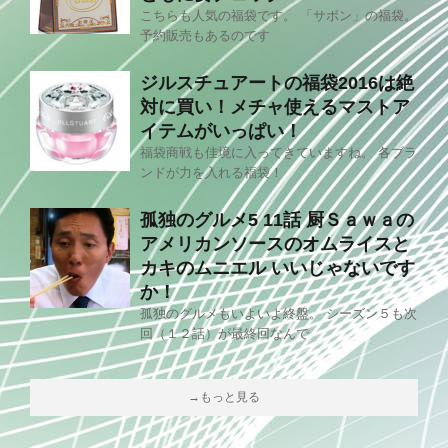
こちらも人気の福袋です。 「サボン」の福袋。
予約販売もあるのです
ジルスチュアートの福袋2016は絶
対に買い！メチャ使えるマストア
イテムがいっぱい！
福袋商戦も佳境に入ってきていますね。 各ブラ
ンドが力を入れる福袋！
孤独のグルメ5 11話 厨Ｓａｗａの
アメリカンソースのオムライスと
カキのムニエル いいじゃないです
か！
孤独のグルメもいよいよ終盤。 シーズン５も次
回（１２話）が最終回なんで
→もっと見る