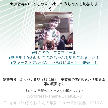
★演歌界のエビちゃん！杜このみちゃんを応援しよ
う！！
●杜このみ プロフィール
●動画集！かわいいこのみちゃんを集めてみました！
●ファーストアルバム「いろはにほへと」発売！！
家族狩り ネタバレ５話（8月1日） 実森家で何が起きた？馬見原
家の真実は？
世の中の最新のニュースをお届けします♪
WordPress-Theme STINGER3
Copyright© ぼくおくんの最新ニュース回覧板 , 2014 All