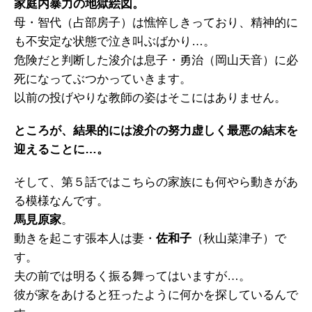
家庭内暴力の地獄絵図。
母・智代（占部房子）は憔悴しきっており、精神的に
も不安定な状態で泣き叫ぶばかり…。
危険だと判断した浚介は息子・勇治（岡山天音）に必
死になってぶつかっていきます。
以前の投げやりな教師の姿はそこにはありません。
ところが、結果的には浚介の努力虚しく最悪の結末を
迎えることに…。
そして、第５話ではこちらの家族にも何やら動きがあ
る模様なんです。
馬見原家
。
動きを起こす張本人は妻・
佐和子
（秋山菜津子）で
す。
夫の前では明るく振る舞ってはいますが…。
彼が家をあけると狂ったように何かを探しているんで