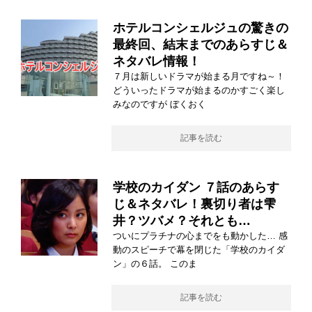
ホテルコンシェルジュの驚きの
最終回、結末までのあらすじ＆
ネタバレ情報！
７月は新しいドラマが始まる月ですね～！
どういったドラマが始まるのかすごく楽し
みなのですが ぼくおく
記事を読む
学校のカイダン ７話のあらす
じ＆ネタバレ！裏切り者は雫
井？ツバメ？それとも…
ついにプラチナの心までをも動かした… 感
動のスピーチで幕を閉じた「学校のカイダ
ン」の６話。 このま
記事を読む