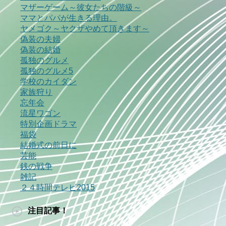
マザーゲーム～彼女たちの階級～
ママとパパが生きる理由。
ヤメゴク～ヤクザやめて頂きます～
偽装の夫婦
偽装の結婚
孤独のグルメ
孤独のグルメ5
学校のカイダン
家族狩り
忘年会
流星ワゴン
特別企画ドラマ
福袋
結婚式の前日に
芸能
銭の戦争
雑記
２４時間テレビ2015
注目記事！