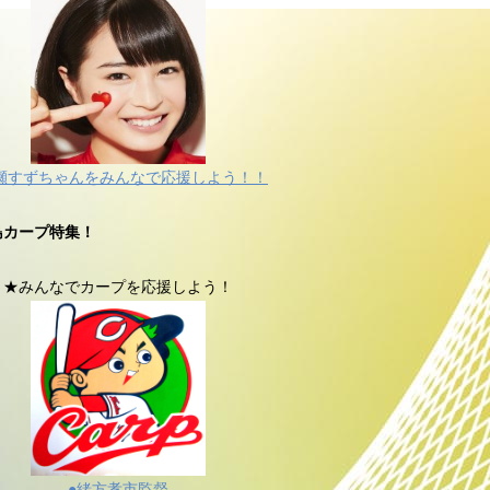
瀬すずちゃんをみんなで応援しよう！！
島カープ特集！
★みんなでカープを応援しよう！
●緒方孝市監督