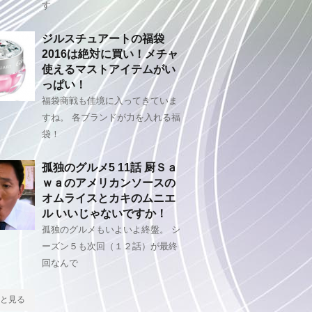
す
ジルスチュアートの福袋
2016は絶対に買い！メチャ
使えるマストアイテムがい
っぱい！
福袋商戦も佳境に入ってきていま
すね。 各ブランドが力を入れる福
袋！
孤独のグルメ5 11話 厨Ｓａ
ｗａのアメリカンソースの
オムライスとカキのムニエ
ル いいじゃないですか！
孤独のグルメもいよいよ終盤。 シ
ーズン５も次回（１２話）が最終
回なんで
と見る