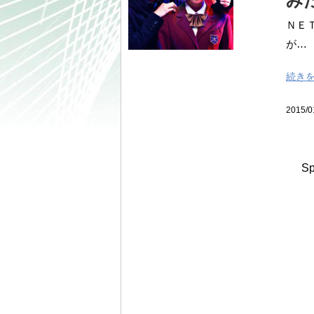
み
ＮＥ
が… 
続き
2015/0
Sp