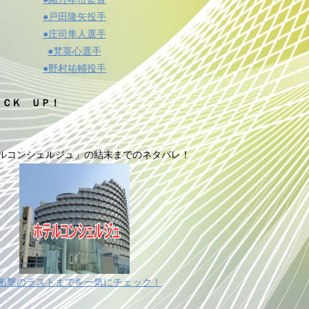
●戸田隆矢投手
●庄司隼人選手
●梵英心選手
●野村祐輔投手
ＩＣＫ ＵＰ！
ルコンシェルジュ」の結末までのネタバレ！
衝撃のラストまでを一気にチェック！