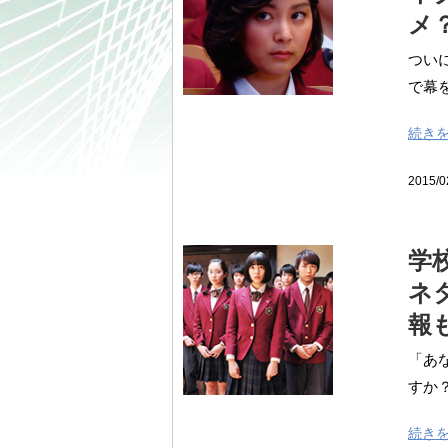
メ
つい
で幕を
続き
2015/0
学
ネ
報
「あ
すか？
続き