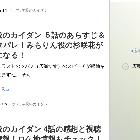
2/14
ドラマ
,
学校のカイダン
校のカイダン ５話のあらすじ＆
タバレ！みもりん役の杉咲花が
●広
になる！
、ラストのツバメ（広瀬すず）のスピーチが感動を
広
ますね。 そん...
を見る
2/06
ドラマ
,
学校のカイダン
校のカイダン 4話の感想と視聴
速報！ロケ地情報もチェック！