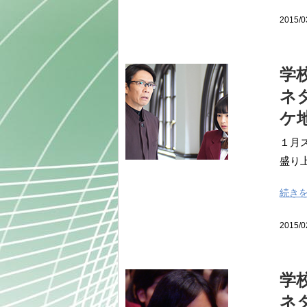
2015/0
学
ネ
ケ
１月
盛り上
続き
2015/0
学
ネ