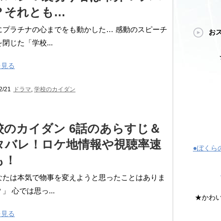
？それとも…
にプラチナの心までをも動かした… 感動のスピーチ
お
閉じた「学校...
を見る
2/21
ドラマ
,
学校のカイダン
校のカイダン 6話のあらすじ＆
タバレ！ロケ地情報や視聴率速
●ぼくら
も！
なたは本気で物事を変えようと思ったことはありま
」 心では思っ...
★かわ
を見る