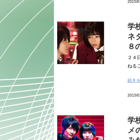
2015/0
学
ネ
８
２４
ねるご
続き
2015/0
学
メ