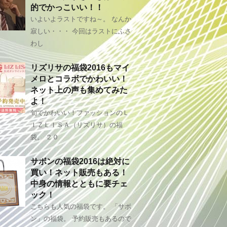
的でかっこいい！！
いよいよラストですね～。 なんか
寂しい・・・ 今回はラストにふさ
わし
リズリサの福袋2016もマイ
メロとコラボでかわいい！
ネット上の声も集めてみた
よ！
旬でかわいい！ファッションのＬ
ＩＺＬＩＳＡ（リズリサ）の福
袋。 ２０
サボンの福袋2016は絶対に
買い！ネット販売もある！
中身の情報とともに要チェ
ック！
こちらも人気の福袋です。 「サボ
ン」の福袋。 予約販売もあるので