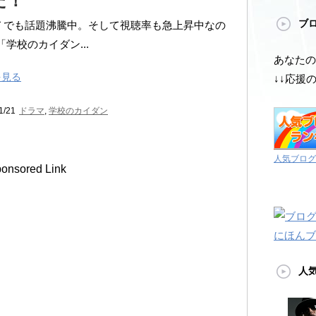
た！
ブ
Ｔでも話題沸騰中。そして視聴率も急上昇中なの
「学校のカイダン...
あなたの
を見る
↓↓応援
1/21
ドラマ
,
学校のカイダン
人気ブログ
onsored Link
にほんブ
人