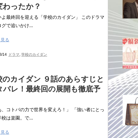
変わったか？
いよ最終回を迎える「学校のカイダン」 このドラマ
グで追いかけ...
を見る
3/14
ドラマ
,
学校のカイダン
校のカイダン ９話のあらすじと
タバレ！最終回の展開も徹底予
！
あ、コトバの力で世界を変えろ！」 「強い者にとっ
校は楽園。で...
を見る