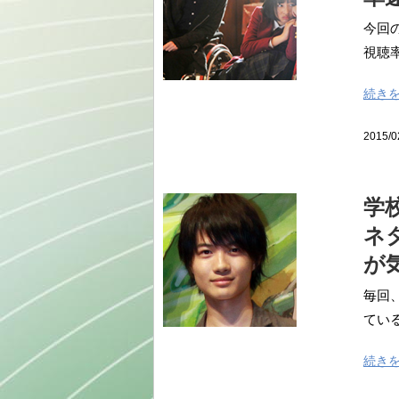
今回
視聴率
続き
2015/0
学
ネ
が
毎回
ている
続き