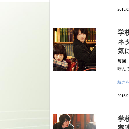
2015/0
学
ネ
気
毎回
呼んで
続き
2015/0
学
率