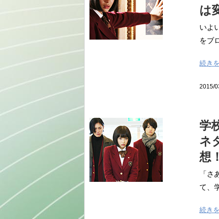
は
いよ
をブロ
続き
2015/0
学
ネ
想
「さ
て、学
続き