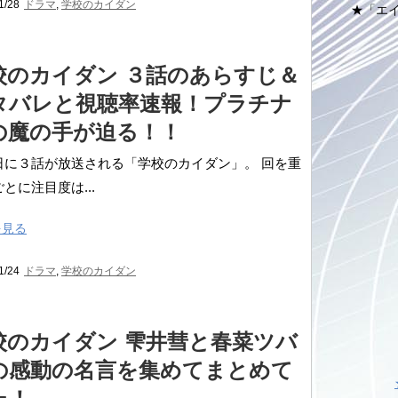
1/28
ドラマ
,
学校のカイダン
★「エ
校のカイダン ３話のあらすじ＆
タバレと視聴率速報！プラチナ
の魔の手が迫る！！
日に３話が放送される「学校のカイダン」。 回を重
とに注目度は...
を見る
1/24
ドラマ
,
学校のカイダン
校のカイダン 雫井彗と春菜ツバ
の感動の名言を集めてまとめて