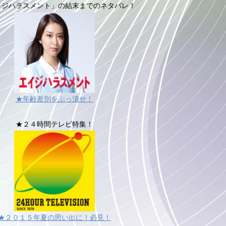
イジハラスメント」の結末までのネタバレ！
★年齢差別をぶっ潰せ！
★２４時間テレビ特集！
★２０１５年夏の思い出に！必見！