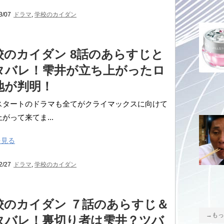
3/07
ドラマ
,
学校のカイダン
校のカイダン 8話のあらすじと
タバレ！雫井が立ち上がったロ
地が判明！
スタートのドラマも全てがクライマックスに向けて
がって来てま...
を見る
2/27
ドラマ
,
学校のカイダン
校のカイダン ７話のあらすじ＆
→もっ
タバレ！裏切り者は雫井？ツバ