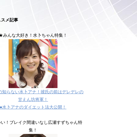
ススメ記事
★みんな大好き！水卜ちゃん特集！
の知らない水卜アナ！彼氏の前はデレデレの
甘えん坊将軍！
●水卜アナのダイエット法大公開！
いい！ブレイク間違いなし広瀬すずちゃん特
集！