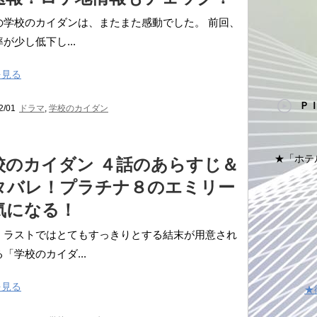
の学校のカイダンは、またまた感動でした。 前回、
が少し低下し...
を見る
Ｐ
2/01
ドラマ
,
学校のカイダン
★「ホテ
校のカイダン ４話のあらすじ＆
タバレ！プラチナ８のエミリー
気になる！
、ラストではとてもすっきりとする結末が用意され
「学校のカイダ...
を見る
★