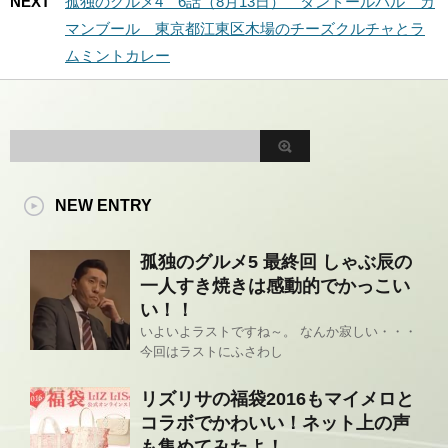
NEXT
孤独のグルメ4 6話（8月13日） タンドールバル カ
マンブール 東京都江東区木場のチーズクルチャとラ
ムミントカレー
NEW ENTRY
孤独のグルメ5 最終回 しゃぶ辰の
一人すき焼きは感動的でかっこい
い！！
いよいよラストですね～。 なんか寂しい・・・
今回はラストにふさわし
リズリサの福袋2016もマイメロと
コラボでかわいい！ネット上の声
も集めてみたよ！