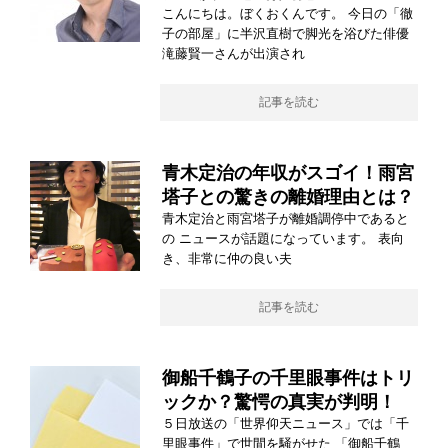
こんにちは。ぼくおくんです。 今日の「徹
子の部屋」に半沢直樹で脚光を浴びた俳優
滝藤賢一さんが出演され
記事を読む
青木定治の年収がスゴイ！雨宮
塔子との驚きの離婚理由とは？
青木定治と雨宮塔子が離婚調停中であると
の ニュースが話題になっています。 表向
き、非常に仲の良い夫
記事を読む
御船千鶴子の千里眼事件はトリ
ックか？驚愕の真実が判明！
５日放送の「世界仰天ニュース」では「千
里眼事件」で世間を騒がせた 「御船千鶴