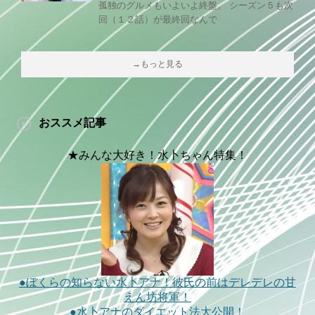
孤独のグルメもいよいよ終盤。 シーズン５も次
回（１２話）が最終回なんで
→もっと見る
おススメ記事
★みんな大好き！水卜ちゃん特集！
●ぼくらの知らない水卜アナ！彼氏の前はデレデレの甘
えん坊将軍！
●水卜アナのダイエット法大公開！