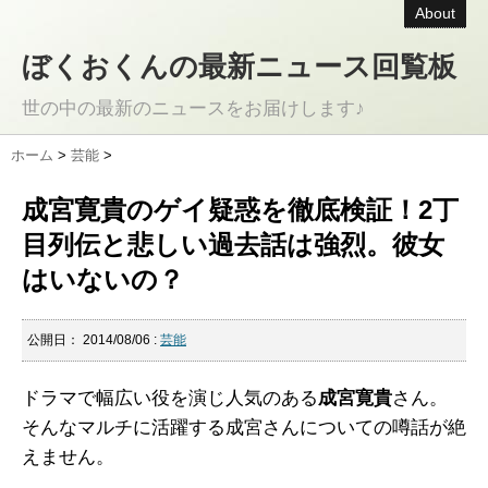
About
ぼくおくんの最新ニュース回覧板
世の中の最新のニュースをお届けします♪
ホーム
>
芸能
>
成宮寛貴のゲイ疑惑を徹底検証！2丁
目列伝と悲しい過去話は強烈。彼女
はいないの？
公開日：
2014/08/06
:
芸能
ドラマで幅広い役を演じ人気のある
成宮寛貴
さん。
そんなマルチに活躍する成宮さんについての噂話が絶
えません。