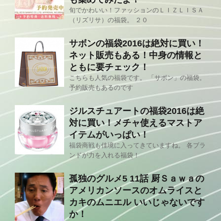
旬でかわいい！ファッションのＬＩＺＬＩＳＡ
（リズリサ）の福袋。 ２０
サボンの福袋2016は絶対に買い！
ネット販売もある！中身の情報と
ともに要チェック！
こちらも人気の福袋です。 「サボン」の福袋。
予約販売もあるのです
ジルスチュアートの福袋2016は絶
対に買い！メチャ使えるマストア
イテムがいっぱい！
福袋商戦も佳境に入ってきていますね。 各ブラ
ンドが力を入れる福袋！
孤独のグルメ5 11話 厨Ｓａｗａの
アメリカンソースのオムライスと
カキのムニエル いいじゃないです
か！