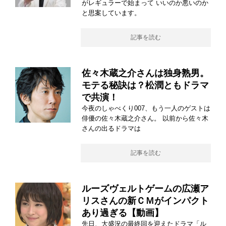
がレギュラーで始まって いいのか悪いのか
と思案しています。
記事を読む
佐々木蔵之介さんは独身熟男。
モテる秘訣は？松潤ともドラマ
で共演！
今夜のしゃべくり007、もう一人のゲストは
俳優の佐々木蔵之介さん。 以前から佐々木
さんの出るドラマは
記事を読む
ルーズヴェルトゲームの広瀬ア
リスさんの新ＣＭがインパクト
あり過ぎる【動画】
先日、大盛況の最終回を迎えたドラマ「ル