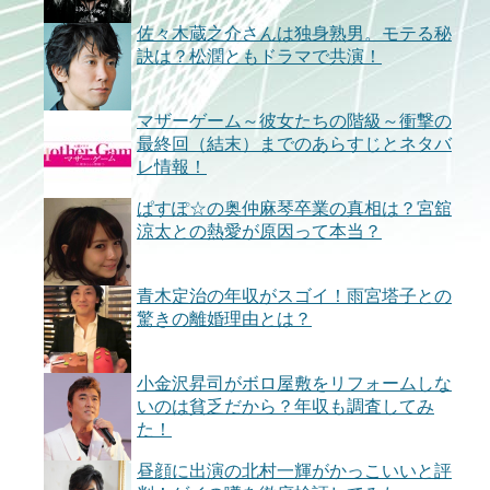
佐々木蔵之介さんは独身熟男。モテる秘
訣は？松潤ともドラマで共演！
マザーゲーム～彼女たちの階級～衝撃の
最終回（結末）までのあらすじとネタバ
レ情報！
ぱすぽ☆の奥仲麻琴卒業の真相は？宮舘
涼太との熱愛が原因って本当？
青木定治の年収がスゴイ！雨宮塔子との
驚きの離婚理由とは？
小金沢昇司がボロ屋敷をリフォームしな
いのは貧乏だから？年収も調査してみ
た！
昼顔に出演の北村一輝がかっこいいと評