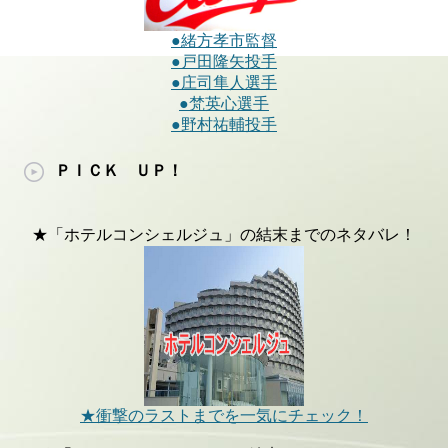
●緒方孝市監督
●戸田隆矢投手
●庄司隼人選手
●梵英心選手
●野村祐輔投手
ＰＩＣＫ ＵＰ！
★「ホテルコンシェルジュ」の結末までのネタバレ！
★衝撃のラストまでを一気にチェック！