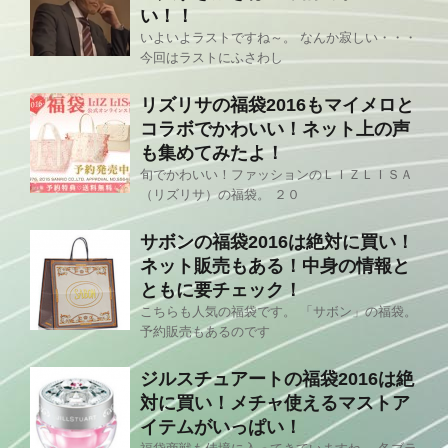
い！！
いよいよラストですね～。 なんか寂しい・・・
今回はラストにふさわし
リズリサの福袋2016もマイメロと
コラボでかわいい！ネット上の声
も集めてみたよ！
旬でかわいい！ファッションのＬＩＺＬＩＳＡ
（リズリサ）の福袋。 ２０
サボンの福袋2016は絶対に買い！
ネット販売もある！中身の情報と
ともに要チェック！
こちらも人気の福袋です。 「サボン」の福袋。
予約販売もあるのです
ジルスチュアートの福袋2016は絶
対に買い！メチャ使えるマストア
イテムがいっぱい！