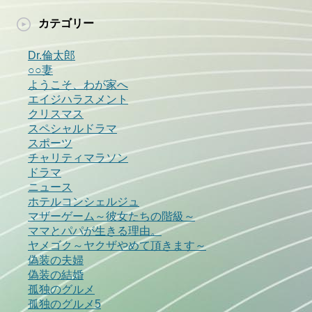
カテゴリー
Dr.倫太郎
○○妻
ようこそ、わが家へ
エイジハラスメント
クリスマス
スペシャルドラマ
スポーツ
チャリティマラソン
ドラマ
ニュース
ホテルコンシェルジュ
マザーゲーム～彼女たちの階級～
ママとパパが生きる理由。
ヤメゴク～ヤクザやめて頂きます～
偽装の夫婦
偽装の結婚
孤独のグルメ
孤独のグルメ5