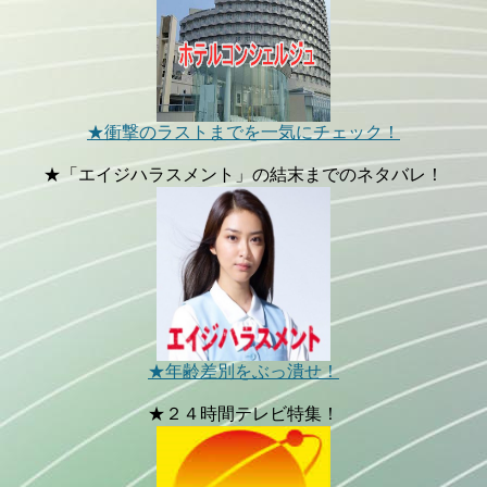
★衝撃のラストまでを一気にチェック！
★「エイジハラスメント」の結末までのネタバレ！
★年齢差別をぶっ潰せ！
★２４時間テレビ特集！