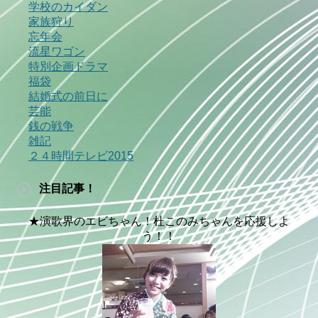
学校のカイダン
家族狩り
忘年会
流星ワゴン
特別企画ドラマ
福袋
結婚式の前日に
芸能
銭の戦争
雑記
２４時間テレビ2015
注目記事！
★演歌界のエビちゃん！杜このみちゃんを応援しよ
う！！