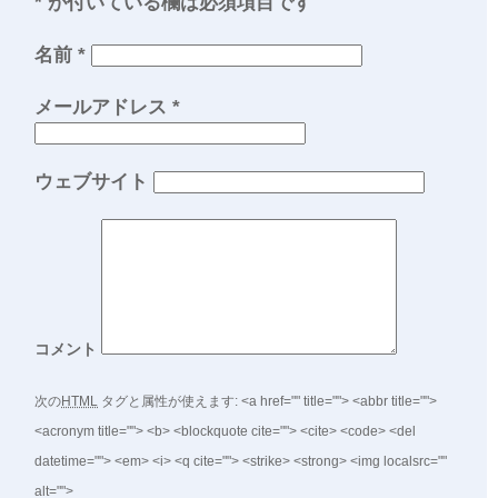
*
が付いている欄は必須項目です
名前
*
メールアドレス
*
ウェブサイト
コメント
次の
HTML
タグと属性が使えます:
<a href="" title=""> <abbr title="">
<acronym title=""> <b> <blockquote cite=""> <cite> <code> <del
datetime=""> <em> <i> <q cite=""> <strike> <strong> <img localsrc=""
alt="">