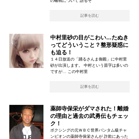
の確執について 語るそ
記事を読む
中村里砂の目がこわい…たぬき
ってどういうこと？整形疑惑に
も迫る！
１４日放送の「踊るさんま御殿」に中村里
砂が出演します。 中村という苗字は多いの
ですが… この中村里
記事を読む
薬師寺保栄がダマされた！離婚
の理由と過去の武勇伝もチェッ
ク！
ボクシングの元ＷＢＣ世界バンタム級チャ
ンピオンの薬師寺保栄さんが 詐欺にあった