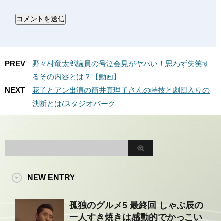
PREV
野々村竜太郎議員の号泣会見がヤバい！思わず失笑す
るその内容とは？【動画】
NEXT
花子とアン出演の筒井真理子さんの特技と劇団入りの
決断とは/スタジオパーク
NEW ENTRY
孤独のグルメ5 最終回 しゃぶ辰の
一人すき焼きは感動的でかっこい