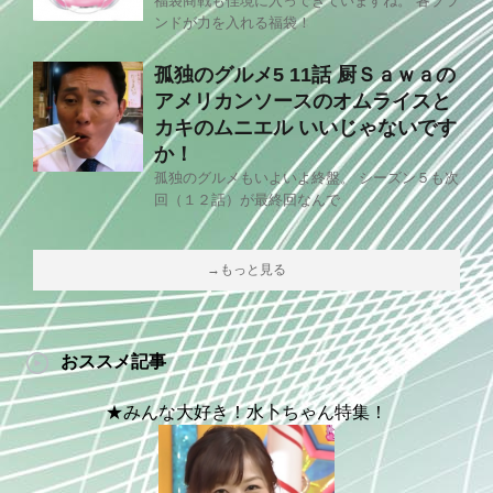
福袋商戦も佳境に入ってきていますね。 各ブラ
ンドが力を入れる福袋！
孤独のグルメ5 11話 厨Ｓａｗａの
アメリカンソースのオムライスと
カキのムニエル いいじゃないです
か！
孤独のグルメもいよいよ終盤。 シーズン５も次
回（１２話）が最終回なんで
→もっと見る
おススメ記事
★みんな大好き！水卜ちゃん特集！