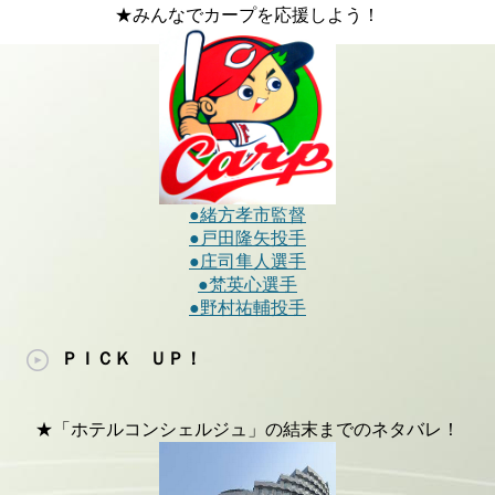
★みんなでカープを応援しよう！
●緒方孝市監督
●戸田隆矢投手
●庄司隼人選手
●梵英心選手
●野村祐輔投手
ＰＩＣＫ ＵＰ！
★「ホテルコンシェルジュ」の結末までのネタバレ！