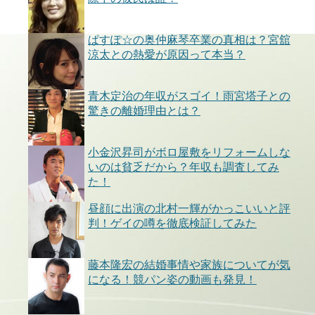
ぱすぽ☆の奥仲麻琴卒業の真相は？宮舘
涼太との熱愛が原因って本当？
青木定治の年収がスゴイ！雨宮塔子との
驚きの離婚理由とは？
小金沢昇司がボロ屋敷をリフォームしな
いのは貧乏だから？年収も調査してみ
た！
昼顔に出演の北村一輝がかっこいいと評
判！ゲイの噂を徹底検証してみた
藤本隆宏の結婚事情や家族についてが気
になる！競パン姿の動画も発見！