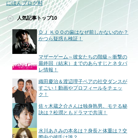
にほんブログ村
人気記事トップ10
ＤＪ ＫＯＯの歯はなぜ前しかないのか？
かつら疑惑も検証！
マザーゲーム～彼女たちの階級～衝撃の
最終回（結末）までのあらすじとネタバ
レ情報！
織田慶治＆渡辺理子ペアの社交ダンスが
すごい！動画やプロフィールをチェッ
ク！
佐々木蔵之介さんは独身熟男。モテる秘
訣は？松潤ともドラマで共演！
水川あさみの本名は？身長と体重は？交
際中の彼氏は誰？