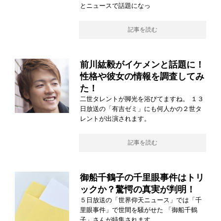
とニュースで話題になっ
記事を読む
前川紘毅がイケメンと話題に！
性格や彼女の情報を調査してみ
た！
二世タレントが脚光を浴びてますね。 １３
日放送の「有吉ゼミ」にも何人かの２世タ
レントが出演されます。
記事を読む
御船千鶴子の千里眼事件はトリ
ックか？驚愕の真実が判明！
５日放送の「世界仰天ニュース」では「千
里眼事件」で世間を騒がせた 「御船千鶴
子」さんが特集されます。