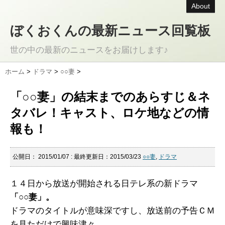
About
ぼくおくんの最新ニュース回覧板
世の中の最新のニュースをお届けします♪
ホーム
>
ドラマ
>
○○妻
>
「○○妻」の結末までのあらすじ＆ネ
タバレ！キャスト、ロケ地などの情
報も！
公開日：
2015/01/07
: 最終更新日：2015/03/23
○○妻
,
ドラマ
１４日から放送が開始される日テレ系の新ドラマ
「○○妻」。
ドラマのタイトルが意味深ですし、放送前の予告ＣＭ
を見ただけで興味津々。