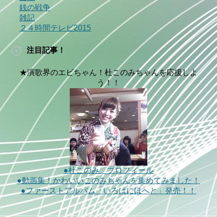
銭の戦争
雑記
２４時間テレビ2015
注目記事！
★演歌界のエビちゃん！杜このみちゃんを応援しよ
う！！
●杜このみ プロフィール
●動画集！かわいいこのみちゃんを集めてみました！
●ファーストアルバム「いろはにほへと」発売！！