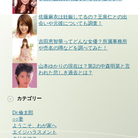
佐藤麻衣は妊娠してるの？王泉仁との出
会いや元彼についても調査！
吉田恵智華ってどんな女優？所属事務所
や売名の噂などを調べてみた！
山本ゆかりの現在は？第2の中森明菜と言
われた悲しき過去とは？
カテゴリー
Dr.倫太郎
○○妻
ようこそ、わが家へ
エイジハラスメント