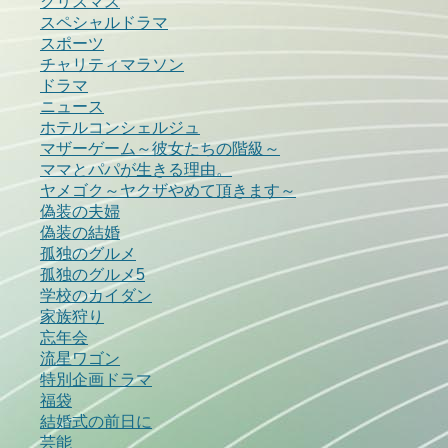
クリスマス
スペシャルドラマ
スポーツ
チャリティマラソン
ドラマ
ニュース
ホテルコンシェルジュ
マザーゲーム～彼女たちの階級～
ママとパパが生きる理由。
ヤメゴク～ヤクザやめて頂きます～
偽装の夫婦
偽装の結婚
孤独のグルメ
孤独のグルメ5
学校のカイダン
家族狩り
忘年会
流星ワゴン
特別企画ドラマ
福袋
結婚式の前日に
芸能