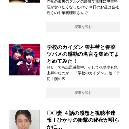
昨夜の孤独のグルメの影響で無性に中華料
理が食べたくなったので 今日のお昼は会社
近くの中華料理屋さんで
記事を読む
学校のカイダン 雫井彗と春菜
ツバメの感動の名言を集めてま
とめてみた！
ＮＥＴでも話題沸騰中。そして視聴率も急
上昇中なのが… 「学校のカイダン」 連ドラ
初主演の広
記事を読む
〇〇妻 ４話の感想と視聴率速
報！ひかりの衝撃の秘密が明ら
かに…