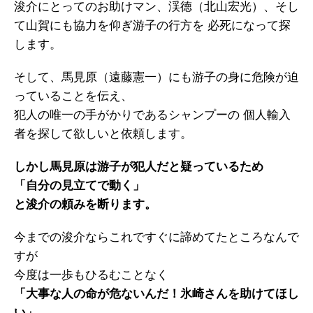
浚介にとってのお助けマン、渓徳（北山宏光）、そし
て山賀にも協力を仰ぎ游子の行方を 必死になって探
します。
そして、馬見原（遠藤憲一）にも游子の身に危険が迫
っていることを伝え、
犯人の唯一の手がかりであるシャンプーの 個人輸入
者を探して欲しいと依頼します。
しかし馬見原は游子が犯人だと疑っているため
「自分の見立てで動く」
と浚介の頼みを断ります。
今までの浚介ならこれですぐに諦めてたところなんで
すが
今度は一歩もひるむことなく
「大事な人の命が危ないんだ！氷崎さんを助けてほし
い」