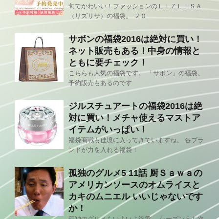
旬でかわいい！ファッションのＬＩＺＬＩＳＡ
（リズリサ）の福袋。 ２０
サボンの福袋2016は絶対に買い！
ネット販売もある！中身の情報と
ともに要チェック！
こちらも人気の福袋です。 「サボン」の福袋。
予約販売もあるのです
ジルスチュアートの福袋2016は絶
対に買い！メチャ使えるマストア
イテムがいっぱい！
福袋商戦も佳境に入ってきていますね。 各ブラ
ンドが力を入れる福袋！
孤独のグルメ5 11話 厨Ｓａｗａの
アメリカンソースのオムライスと
カキのムニエル いいじゃないです
か！
孤独のグルメもいよいよ終盤。 シーズン５も次