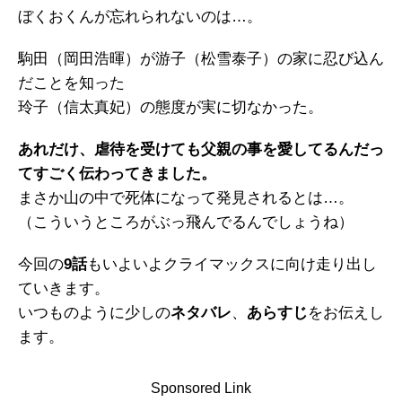
ぼくおくんが忘れられないのは…。
駒田（岡田浩暉）が游子（松雪泰子）の家に忍び込ん
だことを知った
玲子（信太真妃）の態度が実に切なかった。
あれだけ、虐待を受けても父親の事を愛してるんだっ
てすごく伝わってきました。
まさか山の中で死体になって発見されるとは…。
（こういうところがぶっ飛んでるんでしょうね）
今回の
9話
もいよいよクライマックスに向け走り出し
ていきます。
いつものように少しの
ネタバレ
、
あらすじ
をお伝えし
ます。
Sponsored Link