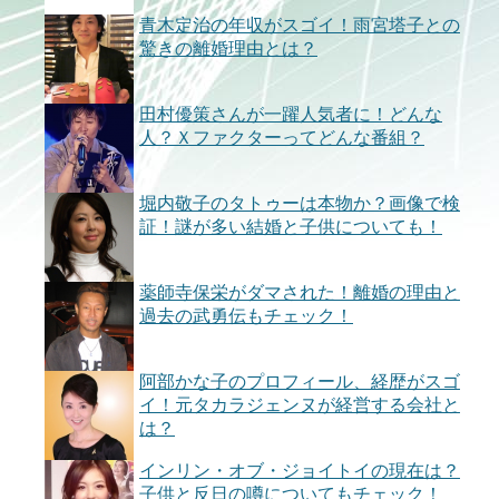
青木定治の年収がスゴイ！雨宮塔子との
驚きの離婚理由とは？
田村優策さんが一躍人気者に！どんな
人？Ｘファクターってどんな番組？
堀内敬子のタトゥーは本物か？画像で検
証！謎が多い結婚と子供についても！
薬師寺保栄がダマされた！離婚の理由と
過去の武勇伝もチェック！
阿部かな子のプロフィール、経歴がスゴ
イ！元タカラジェンヌが経営する会社と
は？
インリン・オブ・ジョイトイの現在は？
子供と反日の噂についてもチェック！