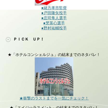
●緒方孝市監督
●戸田隆矢投手
●庄司隼人選手
●梵英心選手
●野村祐輔投手
ＰＩＣＫ ＵＰ！
★「ホテルコンシェルジュ」の結末までのネタバレ！
★衝撃のラストまでを一気にチェック！
★「エイジハラスメント」の結末までのネタバレ！