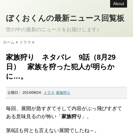
About
ぼくおくんの最新ニュース回覧板
世の中の最新のニュースをお届けします♪
ホーム
>
ドラマ
>
家族狩り ネタバレ 9話（8月29
日） 家族を狩った犯人が明らか
に…。
公開日：
2014/08/24
:
ドラマ
,
家族狩り
毎回、展開が急すぎてそして内容がぶっ飛びすぎて
ある意味見るのが怖い「
家族狩り
」。
第8話も何とも言えない展開でしたね～。