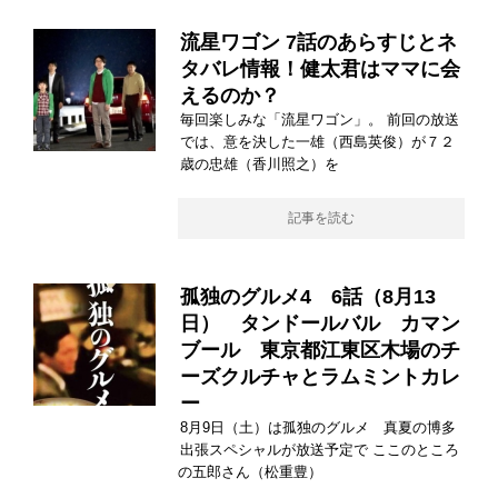
流星ワゴン 7話のあらすじとネ
タバレ情報！健太君はママに会
えるのか？
毎回楽しみな「流星ワゴン」。 前回の放送
では、意を決した一雄（西島英俊）が７２
歳の忠雄（香川照之）を
記事を読む
孤独のグルメ4 6話（8月13
日） タンドールバル カマン
ブール 東京都江東区木場のチ
ーズクルチャとラムミントカレ
ー
8月9日（土）は孤独のグルメ 真夏の博多
出張スペシャルが放送予定で ここのところ
の五郎さん（松重豊）