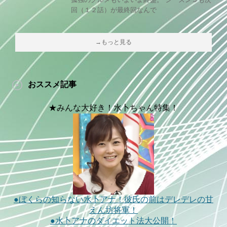
回（１２話）が最終回なんで
→もっと見る
おススメ記事
★みんな大好き！水卜ちゃん特集！
●ぼくらの知らない水卜アナ！彼氏の前はデレデレの甘
えん坊将軍！
●水卜アナのダイエット法大公開！