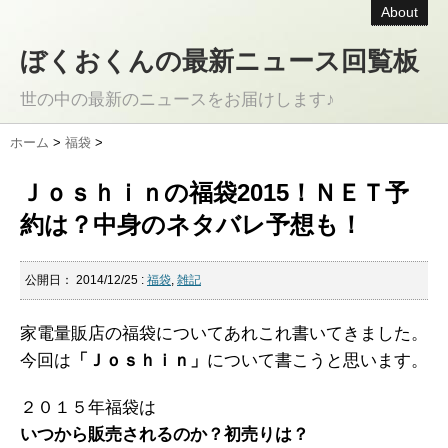
About
ぼくおくんの最新ニュース回覧板
世の中の最新のニュースをお届けします♪
ホーム
>
福袋
>
Ｊｏｓｈｉｎの福袋2015！ＮＥＴ予
約は？中身のネタバレ予想も！
公開日：
2014/12/25
:
福袋
,
雑記
家電量販店の福袋についてあれこれ書いてきました。
今回は
「Ｊｏｓｈｉｎ」
について書こうと思います。
２０１５年福袋は
いつから販売されるのか？初売りは？