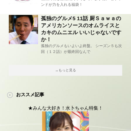
ンドが力を入れる福袋！
孤独のグルメ5 11話 厨Ｓａｗａの
アメリカンソースのオムライスと
カキのムニエル いいじゃないです
か！
孤独のグルメもいよいよ終盤。 シーズン５も次
回（１２話）が最終回なんで
→もっと見る
おススメ記事
★みんな大好き！水卜ちゃん特集！