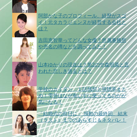
阿部かな子のプロフィール、経歴がスゴ
イ！元タカラジェンヌが経営する会社と
は？
吉田恵智華ってどんな女優？所属事務所
や売名の噂などを調べてみた！
山本ゆかりの現在は？第2の中森明菜と言
われた悲しき過去とは？
学校のカイダン １話感想と視聴率まと
め！雫井はなぜ車いすに乗ってるのかが
気になる！
「結婚式の前日に」 感動の最終回、結末
（ラスト）までのあらすじ＆ネタバレ！