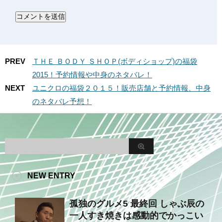
PREV
ＴＨＥ ＢＯＤＹ ＳＨＯＰ(ボディショップ)の福袋
2015！予約情報や中身のネタバレ！
NEXT
ユニクロの福袋２０１５！販売店舗と予約情報、中身
のネタバレ予想！
NEW ENTRY
孤独のグルメ5 最終回 しゃぶ辰の
一人すき焼きは感動的でかっこい