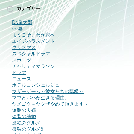
カテゴリー
Dr.倫太郎
○○妻
ようこそ、わが家へ
エイジハラスメント
クリスマス
スペシャルドラマ
スポーツ
チャリティマラソン
ドラマ
ニュース
ホテルコンシェルジュ
マザーゲーム～彼女たちの階級～
ママとパパが生きる理由。
ヤメゴク～ヤクザやめて頂きます～
偽装の夫婦
偽装の結婚
孤独のグルメ
孤独のグルメ5