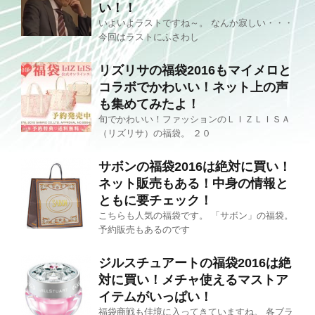
い！！
いよいよラストですね～。 なんか寂しい・・・
今回はラストにふさわし
リズリサの福袋2016もマイメロと
コラボでかわいい！ネット上の声
も集めてみたよ！
旬でかわいい！ファッションのＬＩＺＬＩＳＡ
（リズリサ）の福袋。 ２０
サボンの福袋2016は絶対に買い！
ネット販売もある！中身の情報と
ともに要チェック！
こちらも人気の福袋です。 「サボン」の福袋。
予約販売もあるのです
ジルスチュアートの福袋2016は絶
対に買い！メチャ使えるマストア
イテムがいっぱい！
福袋商戦も佳境に入ってきていますね。 各ブラ