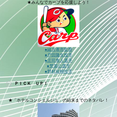
★みんなでカープを応援しよう！
●緒方孝市監督
●戸田隆矢投手
●庄司隼人選手
●梵英心選手
●野村祐輔投手
ＰＩＣＫ ＵＰ！
★「ホテルコンシェルジュ」の結末までのネタバレ！