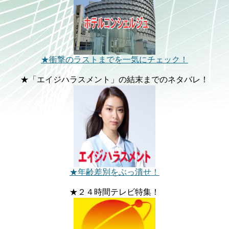
★衝撃のラストまでを一気にチェック！
★「エイジハラスメント」の結末までのネタバレ！
★年齢差別をぶっ潰せ！
★２４時間テレビ特集！