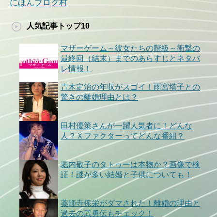
にほんブログ村
人気記事トップ10
マザーゲーム～彼女たちの階級～衝撃の
最終回（結末）までのあらすじとネタバ
レ情報！
青木定治の年収がスゴイ！雨宮塔子との
驚きの離婚理由とは？
田村優策さんが一躍人気者に！どんな
人？Ｘファクターってどんな番組？
堀内敬子のタトゥーは本物か？画像で検
証！謎が多い結婚と子供についても！
薬師寺保栄がダマされた！離婚の理由と
過去の武勇伝もチェック！