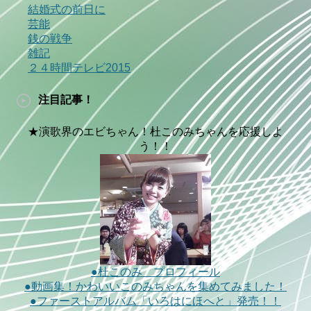
結婚式の前日に
芸能
銭の戦争
雑記
２４時間テレビ2015
注目記事！
★演歌界のエビちゃん！杜このみちゃんを応援しよ
う！！
●杜このみ プロフィール
●動画集！かわいいこのみちゃんを集めてみました！
●ファーストアルバム「いろはにほへと」発売！！