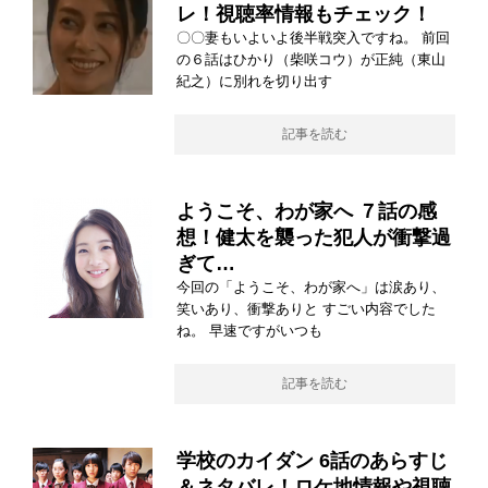
レ！視聴率情報もチェック！
〇〇妻もいよいよ後半戦突入ですね。 前回
の６話はひかり（柴咲コウ）が正純（東山
紀之）に別れを切り出す
記事を読む
ようこそ、わが家へ ７話の感
想！健太を襲った犯人が衝撃過
ぎて…
今回の「ようこそ、わが家へ」は涙あり、
笑いあり、衝撃ありと すごい内容でした
ね。 早速ですがいつも
記事を読む
学校のカイダン 6話のあらすじ
＆ネタバレ！ロケ地情報や視聴