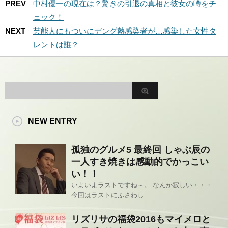
PREV
中村優一の現在は？驚きの引退の真相と彼女の噂をチ
ェック！
NEXT
芸能人にもついにデング熱感染者が…感染した女性タ
レントは誰？
NEW ENTRY
孤独のグルメ5 最終回 しゃぶ辰の
一人すき焼きは感動的でかっこい
い！！
いよいよラストですね～。 なんか寂しい・・・
今回はラストにふさわし
リズリサの福袋2016もマイメロと