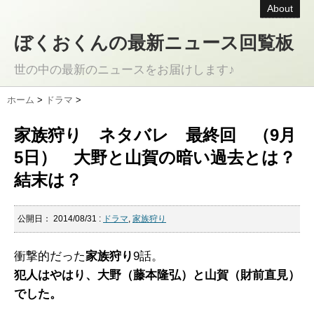
About
ぼくおくんの最新ニュース回覧板
世の中の最新のニュースをお届けします♪
ホーム
>
ドラマ
>
家族狩り ネタバレ 最終回 （9月
5日） 大野と山賀の暗い過去とは？
結末は？
公開日：
2014/08/31
:
ドラマ
,
家族狩り
衝撃的だった
家族狩り
9話。
犯人はやはり、大野（藤本隆弘）と山賀（財前直見）
でした。