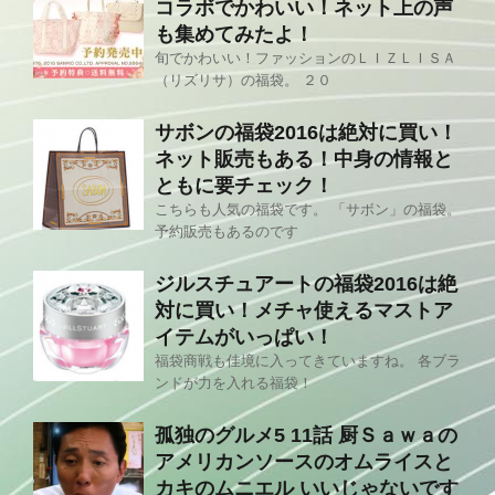
コラボでかわいい！ネット上の声
も集めてみたよ！
旬でかわいい！ファッションのＬＩＺＬＩＳＡ
（リズリサ）の福袋。 ２０
サボンの福袋2016は絶対に買い！
ネット販売もある！中身の情報と
ともに要チェック！
こちらも人気の福袋です。 「サボン」の福袋。
予約販売もあるのです
ジルスチュアートの福袋2016は絶
対に買い！メチャ使えるマストア
イテムがいっぱい！
福袋商戦も佳境に入ってきていますね。 各ブラ
ンドが力を入れる福袋！
孤独のグルメ5 11話 厨Ｓａｗａの
アメリカンソースのオムライスと
カキのムニエル いいじゃないです