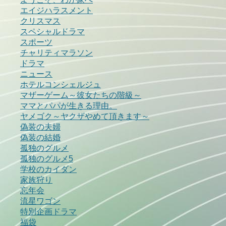
エイジハラスメント
クリスマス
スペシャルドラマ
スポーツ
チャリティマラソン
ドラマ
ニュース
ホテルコンシェルジュ
マザーゲーム～彼女たちの階級～
ママとパパが生きる理由。
ヤメゴク～ヤクザやめて頂きます～
偽装の夫婦
偽装の結婚
孤独のグルメ
孤独のグルメ5
学校のカイダン
家族狩り
忘年会
流星ワゴン
特別企画ドラマ
福袋