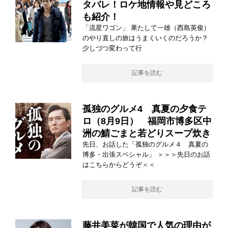
タバレ！ロケ地情報や見どころ
も紹介！
「流星ワゴン」 果たして一雄（西島英俊）
のやり直しの旅はうまくいくのだろうか？
少しづつ変わって行
記事を読む
孤独のグルメ4 真夏の夕食テ
ロ（8月9日） 福岡市博多区中
洲の鯖ごまと若どりスープ炊き
先日、お話した「孤独のグルメ４ 真夏の
博多・出張スペシャル」 ＞＞＞先日のお話
はこちらからどうぞ＜＜
記事を読む
藤井美菜が韓国で人気の理由が