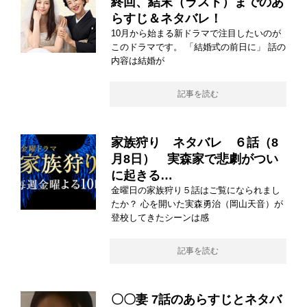
終回、結末（ラスト）までのあ
らすじ＆ネタバレ！
10月から始まる新ドラマで注目したいのが
このドラマです。 「結婚式の前日に」 話の
内容は結婚が
記事を読む
家族狩り ネタバレ ６話（8
月8日） 実森家で悲劇がつい
に起きる…
金曜日の家族狩り５話はご覧になられまし
たか？ 心を開いた実森勇治（岡山天音）が
登校してきたシーンは感
記事を読む
〇〇妻 7話のあらすじとネタバ