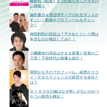
最終回（結末）までのあらすじとネタバ
レ情報！
織田慶治＆渡辺理子ペアの社交ダンスが
すごい！動画やプロフィールをチェッ
ク！
神田利則の現在は？干されたという噂は
本当なのか検証してみた！
小磯勝弥の現在はすきま産業と役者の二
刀流！子役時代の画像も紹介！
阿部かな子のプロフィール、経歴がスゴ
イ！元タカラジェンヌが経営する会社と
は？
ＤＪ ＫＯＯの歯はなぜ前しかないのか？
かつら疑惑も検証！