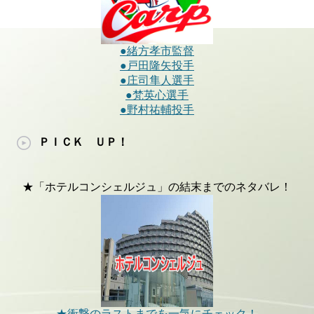
●緒方孝市監督
●戸田隆矢投手
●庄司隼人選手
●梵英心選手
●野村祐輔投手
ＰＩＣＫ ＵＰ！
★「ホテルコンシェルジュ」の結末までのネタバレ！
★衝撃のラストまでを一気にチェック！