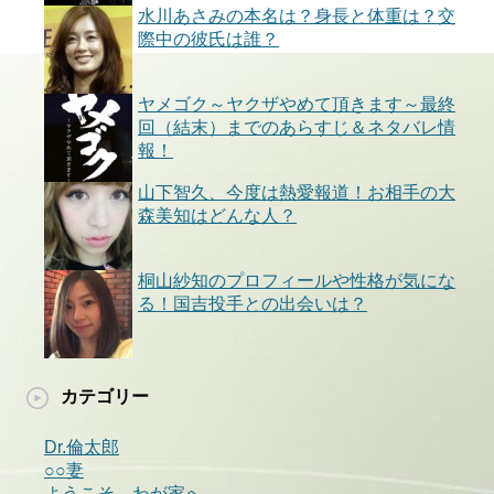
水川あさみの本名は？身長と体重は？交
際中の彼氏は誰？
ヤメゴク～ヤクザやめて頂きます～最終
回（結末）までのあらすじ＆ネタバレ情
報！
山下智久、今度は熱愛報道！お相手の大
森美知はどんな人？
桐山紗知のプロフィールや性格が気にな
る！国吉投手との出会いは？
カテゴリー
Dr.倫太郎
○○妻
ようこそ、わが家へ