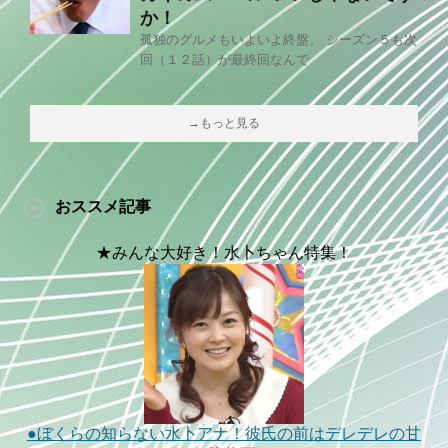
か！
孤独のグルメもいよいよ終盤。 シーズン５も次
回（１２話）が最終回なんで
→もっと見る
おススメ記事
★みんな大好き！水卜ちゃん特集！
●ぼくらの知らない水卜アナ！彼氏の前はデレデレの甘