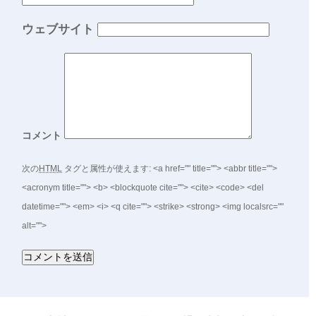
ウェブサイト
コメント
次の
HTML
タグと属性が使えます:
<a href="" title=""> <abbr title="">
<acronym title=""> <b> <blockquote cite=""> <cite> <code> <del
datetime=""> <em> <i> <q cite=""> <strike> <strong> <img localsrc=""
alt="">