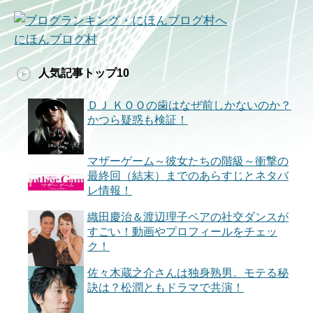
にほんブログ村
人気記事トップ10
ＤＪ ＫＯＯの歯はなぜ前しかないのか？
かつら疑惑も検証！
マザーゲーム～彼女たちの階級～衝撃の
最終回（結末）までのあらすじとネタバ
レ情報！
織田慶治＆渡辺理子ペアの社交ダンスが
すごい！動画やプロフィールをチェッ
ク！
佐々木蔵之介さんは独身熟男。モテる秘
訣は？松潤ともドラマで共演！