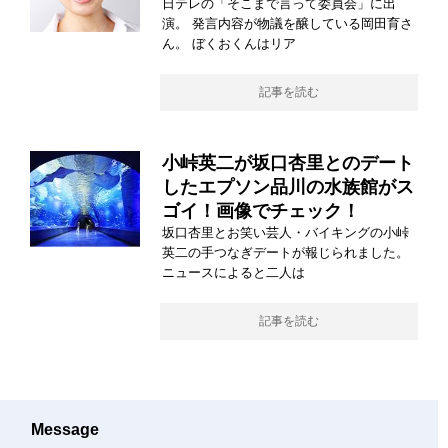
日テレの「そこまで言って委員会」に出
演。 発言内容が物議を醸している岡田育さ
ん。 ぼくおくんはリア
記事を読む
小峠英二が坂口杏里とのデート
したエプソン品川の水族館がス
ゴイ！画像でチェック！
坂口杏里とお笑い芸人・バイキングの小峠
英二の手つなぎデートが報じられました。
ニュースによると二人は
記事を読む
Message