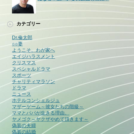
カテゴリー
Dr.倫太郎
○○妻
ようこそ、わが家へ
エイジハラスメント
クリスマス
スペシャルドラマ
スポーツ
チャリティマラソン
ドラマ
ニュース
ホテルコンシェルジュ
マザーゲーム～彼女たちの階級～
ママとパパが生きる理由。
ヤメゴク～ヤクザやめて頂きます～
偽装の夫婦
偽装の結婚