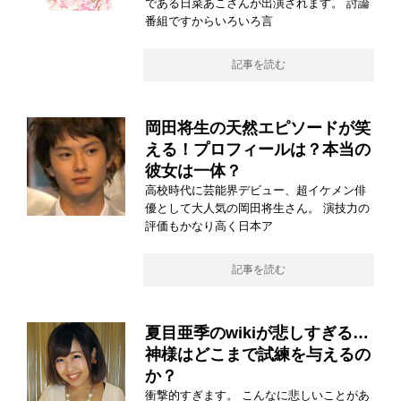
である日菜あこさんが出演されます。 討論
番組ですからいろいろ言
記事を読む
岡田将生の天然エピソードが笑
える！プロフィールは？本当の
彼女は一体？
高校時代に芸能界デビュー、超イケメン俳
優として大人気の岡田将生さん。 演技力の
評価もかなり高く日本ア
記事を読む
夏目亜季のwikiが悲しすぎる…
神様はどこまで試練を与えるの
か？
衝撃的すぎます。 こんなに悲しいことがあ