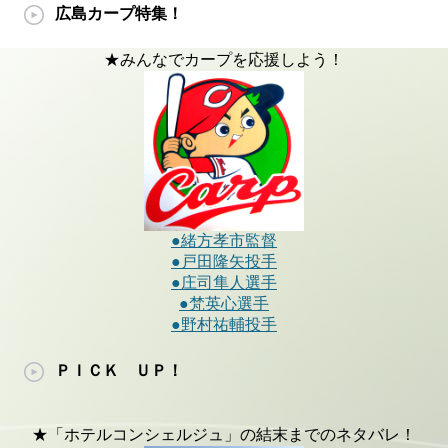
広島カープ特集！
★みんなでカープを応援しよう！
●緒方孝市監督
●戸田隆矢投手
●庄司隼人選手
●梵英心選手
●野村祐輔投手
ＰＩＣＫ ＵＰ！
★「ホテルコンシェルジュ」の結末までのネタバレ！