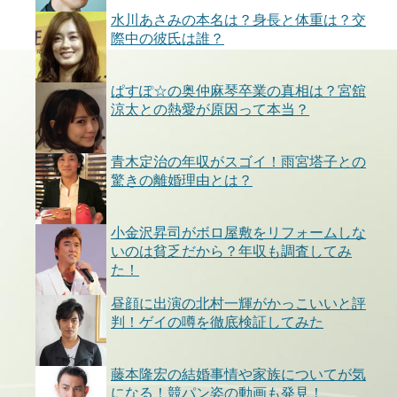
水川あさみの本名は？身長と体重は？交
際中の彼氏は誰？
ぱすぽ☆の奥仲麻琴卒業の真相は？宮舘
涼太との熱愛が原因って本当？
青木定治の年収がスゴイ！雨宮塔子との
驚きの離婚理由とは？
小金沢昇司がボロ屋敷をリフォームしな
いのは貧乏だから？年収も調査してみ
た！
昼顔に出演の北村一輝がかっこいいと評
判！ゲイの噂を徹底検証してみた
藤本隆宏の結婚事情や家族についてが気
になる！競パン姿の動画も発見！