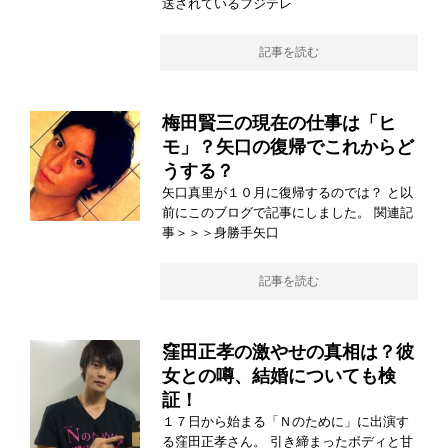
送されているフジテレ
記事を読む
梅田賢三の現在の仕事は「ヒ
モ」？矢口の復帰でこれからど
うする？
矢口真里が１０月に復帰するのでは？ と以
前にこのブログで記事にしました。 関連記
事＞＞＞身勝手矢口
記事を読む
窪田正孝の激やせの真相は？彼
女との噂、結婚についても検
証！
１７日から始まる「Ｎのために」に出演す
る窪田正孝さん。 引き締まったボディと甘