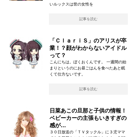
いルックスは世の女性を
記事を読む
「ＣｌａｒｉＳ」のアリスが卒
業！？顔がわからないアイドル
って？
こんにちは。ぼくおくんです。 一週間の始
まりというのにお昼ごはんを食べたあと眠
くて仕方ないです。
記事を読む
日菜あこの旦那と子供の情報！
ベビーカーの主張もいきすぎの
感が…
３０日放送の「ＴＶタックル」に３児ママ