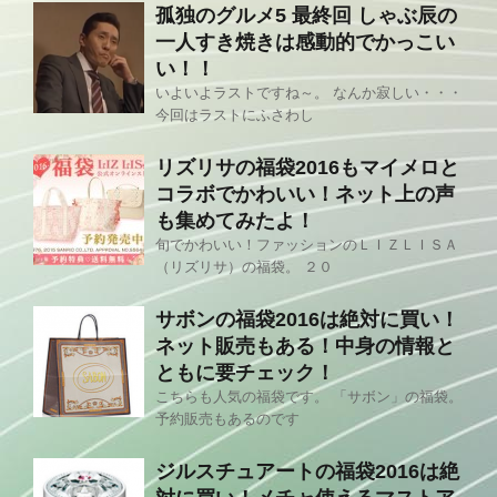
孤独のグルメ5 最終回 しゃぶ辰の
一人すき焼きは感動的でかっこい
い！！
いよいよラストですね～。 なんか寂しい・・・
今回はラストにふさわし
リズリサの福袋2016もマイメロと
コラボでかわいい！ネット上の声
も集めてみたよ！
旬でかわいい！ファッションのＬＩＺＬＩＳＡ
（リズリサ）の福袋。 ２０
サボンの福袋2016は絶対に買い！
ネット販売もある！中身の情報と
ともに要チェック！
こちらも人気の福袋です。 「サボン」の福袋。
予約販売もあるのです
ジルスチュアートの福袋2016は絶