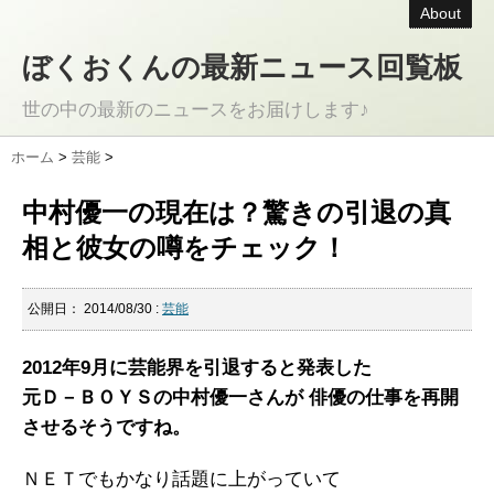
About
ぼくおくんの最新ニュース回覧板
世の中の最新のニュースをお届けします♪
ホーム
>
芸能
>
中村優一の現在は？驚きの引退の真
相と彼女の噂をチェック！
公開日：
2014/08/30
:
芸能
2012年9月に芸能界を引退すると発表した
元Ｄ－ＢＯＹＳの中村優一さんが 俳優の仕事を再開
させるそうですね。
ＮＥＴでもかなり話題に上がっていて