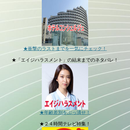
★衝撃のラストまでを一気にチェック！
★「エイジハラスメント」の結末までのネタバレ！
★年齢差別をぶっ潰せ！
★２４時間テレビ特集！