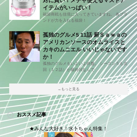
対に買い！メチャ使えるマストア
イテムがいっぱい！
福袋商戦も佳境に入ってきていますね。 各ブラ
ンドが力を入れる福袋！
孤独のグルメ5 11話 厨Ｓａｗａの
アメリカンソースのオムライスと
カキのムニエル いいじゃないです
か！
孤独のグルメもいよいよ終盤。 シーズン５も次
回（１２話）が最終回なんで
→もっと見る
おススメ記事
★みんな大好き！水卜ちゃん特集！