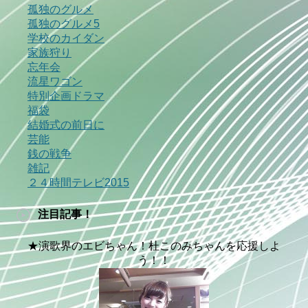
孤独のグルメ
孤独のグルメ5
学校のカイダン
家族狩り
忘年会
流星ワゴン
特別企画ドラマ
福袋
結婚式の前日に
芸能
銭の戦争
雑記
２４時間テレビ2015
注目記事！
★演歌界のエビちゃん！杜このみちゃんを応援しよ
う！！