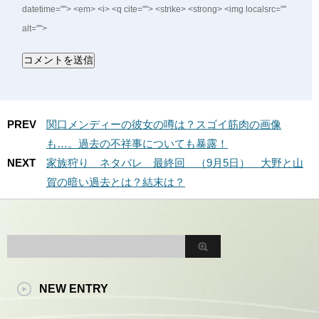
datetime=""> <em> <i> <q cite=""> <strike> <strong> <img localsrc=""
alt="">
PREV
関口メンディーの彼女の噂は？スゴイ筋肉の画像
も…。過去の不祥事についても暴露！
NEXT
家族狩り ネタバレ 最終回 （9月5日） 大野と山
賀の暗い過去とは？結末は？
NEW ENTRY