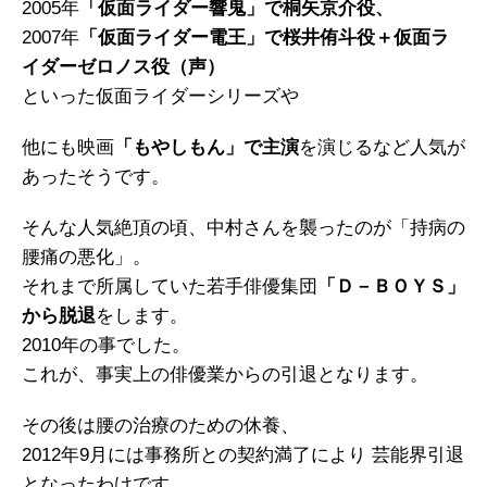
2005年
「仮面ライダー響鬼」で桐矢京介役、
2007年
「仮面ライダー電王」で桜井侑斗役＋仮面ラ
イダーゼロノス役（声）
といった仮面ライダーシリーズや
他にも映画
「もやしもん」で主演
を演じるなど人気が
あったそうです。
そんな人気絶頂の頃、中村さんを襲ったのが「持病の
腰痛の悪化」。
それまで所属していた若手俳優集団
「Ｄ－ＢＯＹＳ」
から脱退
をします。
2010年の事でした。
これが、事実上の俳優業からの引退となります。
その後は腰の治療のための休養、
2012年9月には事務所との契約満了により 芸能界引退
となったわけです。