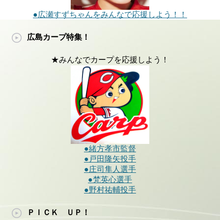
●広瀬すずちゃんをみんなで応援しよう！！
広島カープ特集！
★みんなでカープを応援しよう！
●緒方孝市監督
●戸田隆矢投手
●庄司隼人選手
●梵英心選手
●野村祐輔投手
ＰＩＣＫ ＵＰ！