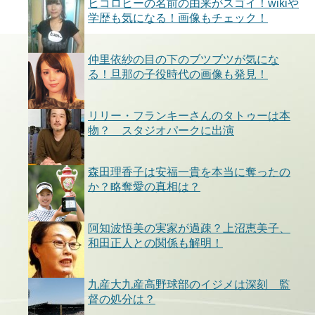
ヒコロヒーの名前の由来がスゴイ！wikiや
学歴も気になる！画像もチェック！
仲里依紗の目の下のブツブツが気にな
る！旦那の子役時代の画像も発見！
リリー・フランキーさんのタトゥーは本
物？ スタジオパークに出演
森田理香子は安福一貴を本当に奪ったの
か？略奪愛の真相は？
阿知波悟美の実家が過疎？上沼恵美子、
和田正人との関係も解明！
九産大九産高野球部のイジメは深刻 監
督の処分は？