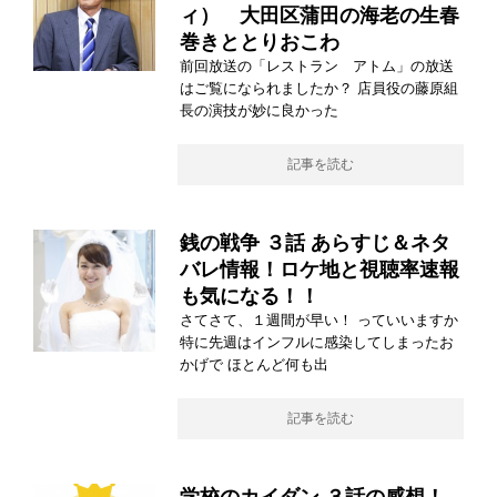
ィ） 大田区蒲田の海老の生春
巻きととりおこわ
前回放送の「レストラン アトム」の放送
はご覧になられましたか？ 店員役の藤原組
長の演技が妙に良かった
記事を読む
銭の戦争 ３話 あらすじ＆ネタ
バレ情報！ロケ地と視聴率速報
も気になる！！
さてさて、１週間が早い！ っていいますか
特に先週はインフルに感染してしまったお
かげで ほとんど何も出
記事を読む