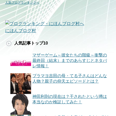
人気ブログランキングへ
にほんブログ村
人気記事トップ10
マザーゲーム～彼女たちの階級～衝撃の
最終回（結末）までのあらすじとネタバ
レ情報！
ブラマヨ吉田の母・てる子さんはどんな
人物？親子の仰天エピソードとは？
神田利則の現在は？干されたという噂は
本当なのか検証してみた！