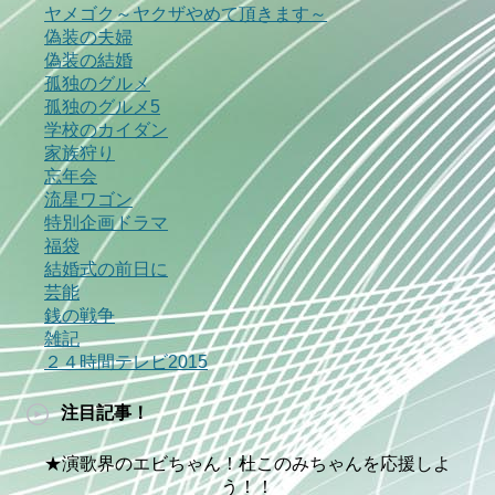
ヤメゴク～ヤクザやめて頂きます～
偽装の夫婦
偽装の結婚
孤独のグルメ
孤独のグルメ5
学校のカイダン
家族狩り
忘年会
流星ワゴン
特別企画ドラマ
福袋
結婚式の前日に
芸能
銭の戦争
雑記
２４時間テレビ2015
注目記事！
★演歌界のエビちゃん！杜このみちゃんを応援しよ
う！！