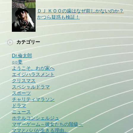
ＤＪ ＫＯＯの歯はなぜ前しかないのか？
かつら疑惑も検証！
カテゴリー
Dr.倫太郎
○○妻
ようこそ、わが家へ
エイジハラスメント
クリスマス
スペシャルドラマ
スポーツ
チャリティマラソン
ドラマ
ニュース
ホテルコンシェルジュ
マザーゲーム～彼女たちの階級～
ママとパパが生きる理由。