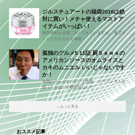
ジルスチュアートの福袋2016は絶
対に買い！メチャ使えるマストア
イテムがいっぱい！
福袋商戦も佳境に入ってきていますね。 各ブラ
ンドが力を入れる福袋！
孤独のグルメ5 11話 厨Ｓａｗａの
アメリカンソースのオムライスと
カキのムニエル いいじゃないです
か！
孤独のグルメもいよいよ終盤。 シーズン５も次
回（１２話）が最終回なんで
→もっと見る
おススメ記事