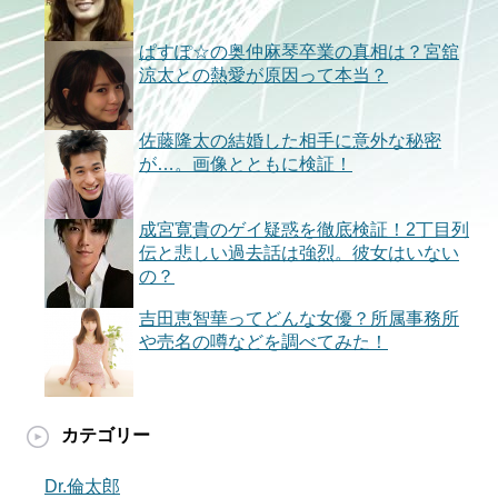
ぱすぽ☆の奥仲麻琴卒業の真相は？宮舘
涼太との熱愛が原因って本当？
佐藤隆太の結婚した相手に意外な秘密
が…。画像とともに検証！
成宮寛貴のゲイ疑惑を徹底検証！2丁目列
伝と悲しい過去話は強烈。彼女はいない
の？
吉田恵智華ってどんな女優？所属事務所
や売名の噂などを調べてみた！
カテゴリー
Dr.倫太郎