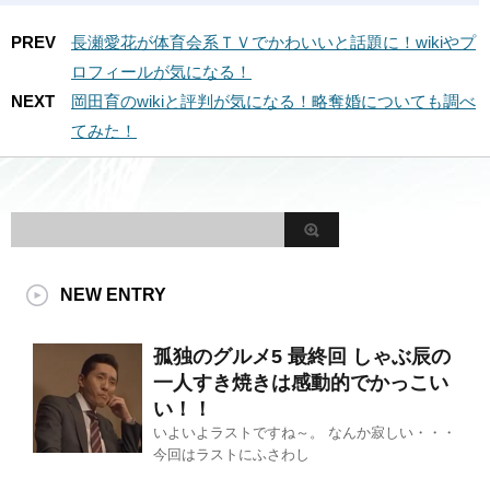
PREV
長瀬愛花が体育会系ＴＶでかわいいと話題に！wikiやプ
ロフィールが気になる！
NEXT
岡田育のwikiと評判が気になる！略奪婚についても調べ
てみた！
NEW ENTRY
孤独のグルメ5 最終回 しゃぶ辰の
一人すき焼きは感動的でかっこい
い！！
いよいよラストですね～。 なんか寂しい・・・
今回はラストにふさわし