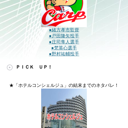
●緒方孝市監督
●戸田隆矢投手
●庄司隼人選手
●梵英心選手
●野村祐輔投手
ＰＩＣＫ ＵＰ！
★「ホテルコンシェルジュ」の結末までのネタバレ！