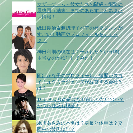
マザーゲーム～彼女たちの階級～衝撃の
最終回（結末）までのあらすじとネタバ
レ情報！
織田慶治＆渡辺理子ペアの社交ダンスが
すごい！動画やプロフィールをチェッ
ク！
神田利則の現在は？干されたという噂は
本当なのか検証してみた！
阿部かな子のプロフィール、経歴がスゴ
イ！元タカラジェンヌが経営する会社と
は？
ＤＪ ＫＯＯの歯はなぜ前しかないのか？
かつら疑惑も検証！
水川あさみの本名は？身長と体重は？交
際中の彼氏は誰？