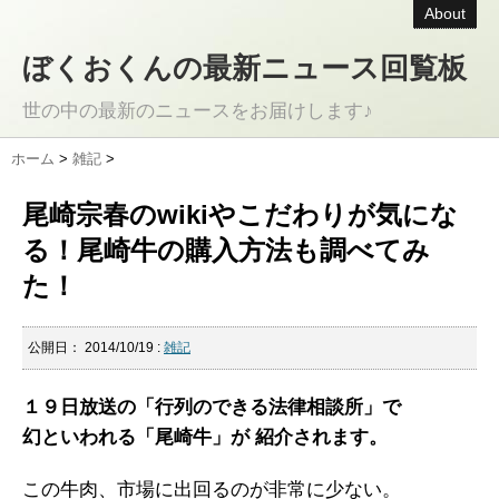
About
ぼくおくんの最新ニュース回覧板
世の中の最新のニュースをお届けします♪
ホーム
>
雑記
>
尾崎宗春のwikiやこだわりが気にな
る！尾崎牛の購入方法も調べてみ
た！
公開日：
2014/10/19
:
雑記
１９日放送の「行列のできる法律相談所」で
幻といわれる「尾崎牛」が 紹介されます。
この牛肉、市場に出回るのが非常に少ない。