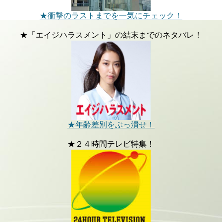
★衝撃のラストまでを一気にチェック！
★「エイジハラスメント」の結末までのネタバレ！
★年齢差別をぶっ潰せ！
★２４時間テレビ特集！