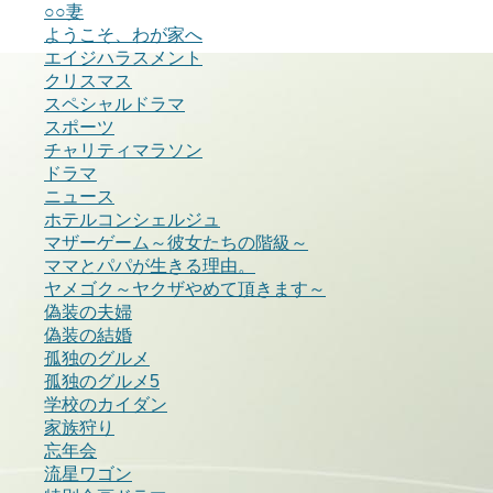
○○妻
ようこそ、わが家へ
エイジハラスメント
クリスマス
スペシャルドラマ
スポーツ
チャリティマラソン
ドラマ
ニュース
ホテルコンシェルジュ
マザーゲーム～彼女たちの階級～
ママとパパが生きる理由。
ヤメゴク～ヤクザやめて頂きます～
偽装の夫婦
偽装の結婚
孤独のグルメ
孤独のグルメ5
学校のカイダン
家族狩り
忘年会
流星ワゴン