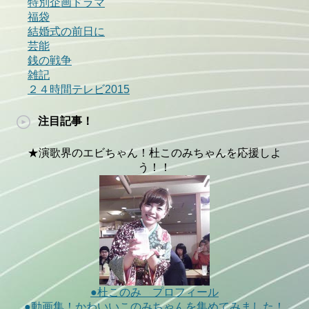
特別企画ドラマ
福袋
結婚式の前日に
芸能
銭の戦争
雑記
２４時間テレビ2015
注目記事！
★演歌界のエビちゃん！杜このみちゃんを応援しよ
う！！
●杜このみ プロフィール
●動画集！かわいいこのみちゃんを集めてみました！