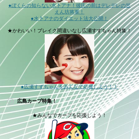
●ぼくらの知らない水卜アナ！彼氏の前はデレデレの甘
えん坊将軍！
●水卜アナのダイエット法大公開！
★かわいい！ブレイク間違いなし広瀬すずちゃん特集！
●広瀬すずちゃんをみんなで応援しよう！！
広島カープ特集！
★みんなでカープを応援しよう！