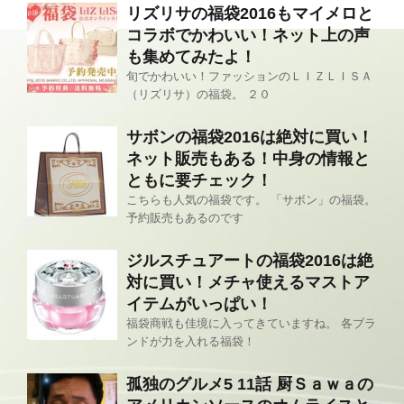
リズリサの福袋2016もマイメロと
コラボでかわいい！ネット上の声
も集めてみたよ！
旬でかわいい！ファッションのＬＩＺＬＩＳＡ
（リズリサ）の福袋。 ２０
サボンの福袋2016は絶対に買い！
ネット販売もある！中身の情報と
ともに要チェック！
こちらも人気の福袋です。 「サボン」の福袋。
予約販売もあるのです
ジルスチュアートの福袋2016は絶
対に買い！メチャ使えるマストア
イテムがいっぱい！
福袋商戦も佳境に入ってきていますね。 各ブラ
ンドが力を入れる福袋！
孤独のグルメ5 11話 厨Ｓａｗａの