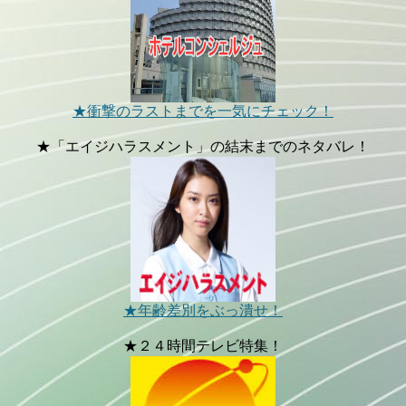
★衝撃のラストまでを一気にチェック！
★「エイジハラスメント」の結末までのネタバレ！
★年齢差別をぶっ潰せ！
★２４時間テレビ特集！