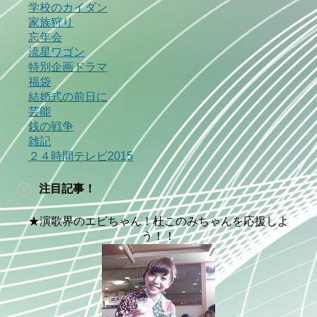
学校のカイダン
家族狩り
忘年会
流星ワゴン
特別企画ドラマ
福袋
結婚式の前日に
芸能
銭の戦争
雑記
２４時間テレビ2015
注目記事！
★演歌界のエビちゃん！杜このみちゃんを応援しよ
う！！