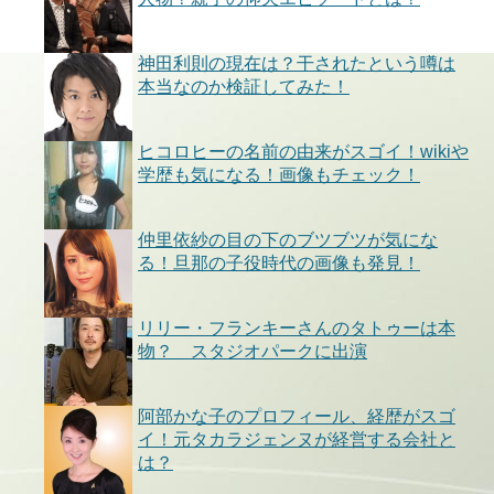
神田利則の現在は？干されたという噂は
本当なのか検証してみた！
ヒコロヒーの名前の由来がスゴイ！wikiや
学歴も気になる！画像もチェック！
仲里依紗の目の下のブツブツが気にな
る！旦那の子役時代の画像も発見！
リリー・フランキーさんのタトゥーは本
物？ スタジオパークに出演
阿部かな子のプロフィール、経歴がスゴ
イ！元タカラジェンヌが経営する会社と
は？