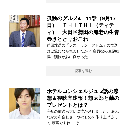
孤独のグルメ4 11話（9月17
日） ＴＨＩＴＨＩ（ティテ
ィ） 大田区蒲田の海老の生春
巻きととりおこわ
前回放送の「レストラン アトム」の放送
はご覧になられましたか？ 店員役の藤原組
長の演技が妙に良かった
記事を読む
ホテルコンシェルジュ 3話の感
想＆視聴率速報！惣太郎と繭の
プレゼントとは？
今夜の放送も大いに泣かされました。 みん
なが力を合わせ一つのものを作り上げるっ
て 最高ですね。 そ