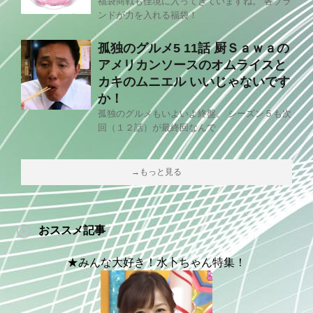
福袋商戦も佳境に入ってきていますね。 各ブラ
ンドが力を入れる福袋！
孤独のグルメ5 11話 厨Ｓａｗａの
アメリカンソースのオムライスと
カキのムニエル いいじゃないです
か！
孤独のグルメもいよいよ終盤。 シーズン５も次
回（１２話）が最終回なんで
→もっと見る
おススメ記事
★みんな大好き！水卜ちゃん特集！