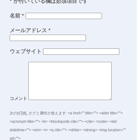
*
が付いている欄は必須項目です
名前
*
メールアドレス
*
ウェブサイト
コメント
次の
HTML
タグと属性が使えます:
<a href="" title=""> <abbr title="">
<acronym title=""> <b> <blockquote cite=""> <cite> <code> <del
datetime=""> <em> <i> <q cite=""> <strike> <strong> <img localsrc=""
alt="">