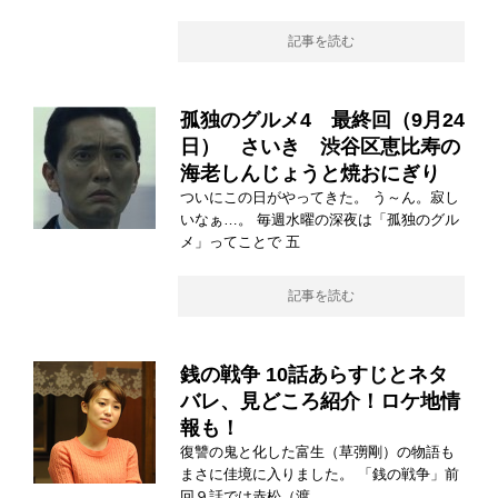
記事を読む
孤独のグルメ4 最終回（9月24
日） さいき 渋谷区恵比寿の
海老しんじょうと焼おにぎり
ついにこの日がやってきた。 う～ん。寂し
いなぁ…。 毎週水曜の深夜は「孤独のグル
メ」ってことで 五
記事を読む
銭の戦争 10話あらすじとネタ
バレ、見どころ紹介！ロケ地情
報も！
復讐の鬼と化した富生（草彅剛）の物語も
まさに佳境に入りました。 「銭の戦争」前
回９話では赤松（渡