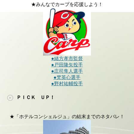
★みんなでカープを応援しよう！
●緒方孝市監督
●戸田隆矢投手
●庄司隼人選手
●梵英心選手
●野村祐輔投手
ＰＩＣＫ ＵＰ！
★「ホテルコンシェルジュ」の結末までのネタバレ！