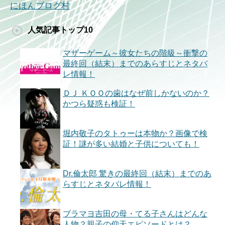
にほんブログ村
人気記事トップ10
マザーゲーム～彼女たちの階級～衝撃の
最終回（結末）までのあらすじとネタバ
レ情報！
ＤＪ ＫＯＯの歯はなぜ前しかないのか？
かつら疑惑も検証！
堀内敬子のタトゥーは本物か？画像で検
証！謎が多い結婚と子供についても！
Dr.倫太郎 驚きの最終回（結末）までのあ
らすじとネタバレ情報！
ブラマヨ吉田の母・てる子さんはどんな
人物？親子の仰天エピソードとは？