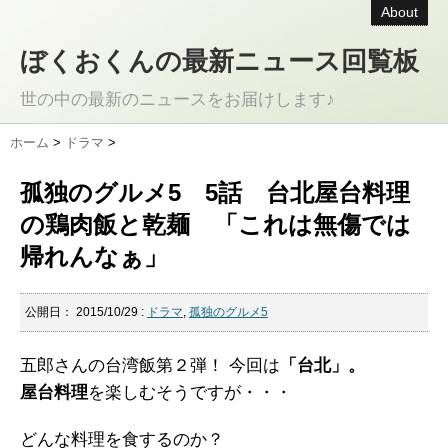
About
ぼくおくんの最新ニュース回覧板
世の中の最新のニュースをお届けします♪
ホーム
>
ドラマ
>
孤独のグルメ5 5話 台北屋台料理
の鶏肉飯と乾麺 「これは無傷では
帰れんなぁ」
公開日：
2015/10/29
:
ドラマ
,
孤独のグルメ5
五郎さんの台湾飯第２弾！ 今回は
「台北」。
屋台料理
を楽しむそうですが・・・
どんな料理を食するのか？