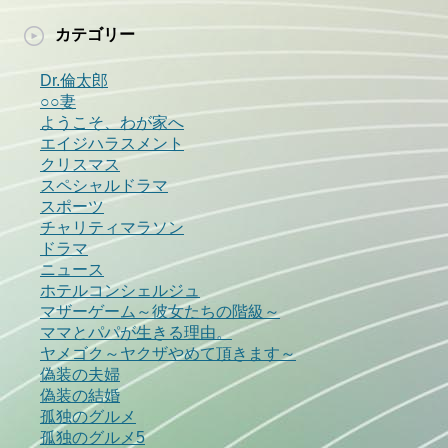
カテゴリー
Dr.倫太郎
○○妻
ようこそ、わが家へ
エイジハラスメント
クリスマス
スペシャルドラマ
スポーツ
チャリティマラソン
ドラマ
ニュース
ホテルコンシェルジュ
マザーゲーム～彼女たちの階級～
ママとパパが生きる理由。
ヤメゴク～ヤクザやめて頂きます～
偽装の夫婦
偽装の結婚
孤独のグルメ
孤独のグルメ5