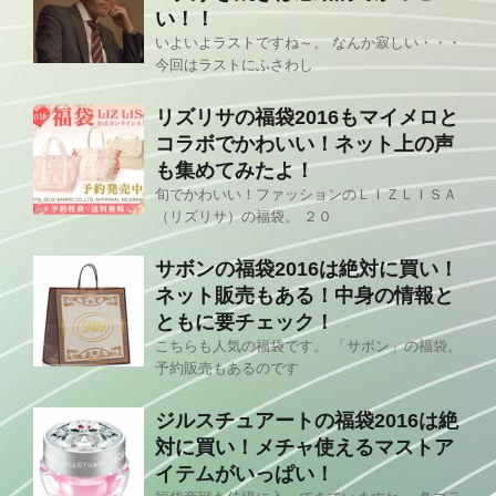
い！！
いよいよラストですね～。 なんか寂しい・・・
今回はラストにふさわし
リズリサの福袋2016もマイメロと
コラボでかわいい！ネット上の声
も集めてみたよ！
旬でかわいい！ファッションのＬＩＺＬＩＳＡ
（リズリサ）の福袋。 ２０
サボンの福袋2016は絶対に買い！
ネット販売もある！中身の情報と
ともに要チェック！
こちらも人気の福袋です。 「サボン」の福袋。
予約販売もあるのです
ジルスチュアートの福袋2016は絶
対に買い！メチャ使えるマストア
イテムがいっぱい！