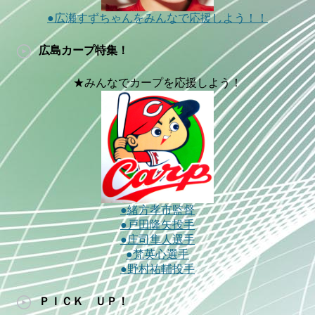
●広瀬すずちゃんをみんなで応援しよう！！
広島カープ特集！
★みんなでカープを応援しよう！
●緒方孝市監督
●戸田隆矢投手
●庄司隼人選手
●梵英心選手
●野村祐輔投手
ＰＩＣＫ ＵＰ！