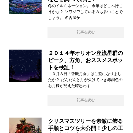
冬のイルミネーション。 今年はどこへ行こ
うかな？ ソワソワしている方も多いことで
しょう。 名古屋か
記事を読む
２０１４年オリオン座流星群の
ピーク、方角、おススメスポッ
トを検証！
１０月８日「皆既月食」はご覧になりまし
たか？ だんだんと月が欠けていき赤銅色の
お月様が見えた時思わず
記事を読む
クリスマスツリーを素敵に飾る
手順とコツを大公開！少しの工