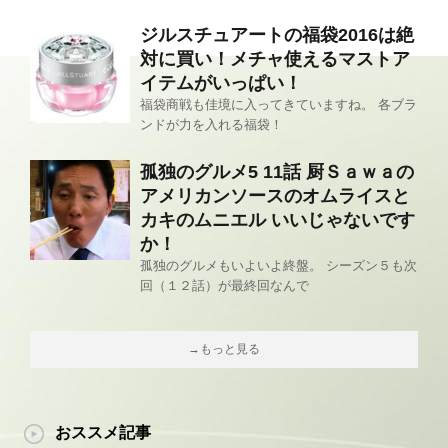
ジルスチュアートの福袋2016は絶
対に買い！メチャ使えるマストア
イテムがいっぱい！
福袋商戦も佳境に入ってきていますね。 各ブラ
ンドが力を入れる福袋！
孤独のグルメ5 11話 厨Ｓａｗａの
アメリカンソースのオムライスと
カキのムニエル いいじゃないです
か！
孤独のグルメもいよいよ終盤。 シーズン５も次
回（１２話）が最終回なんで
→もっと見る
おススメ記事