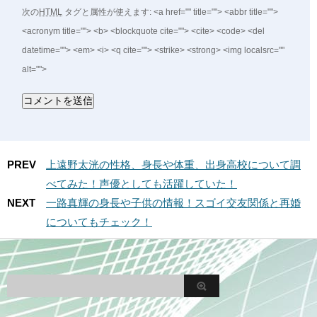
次の
HTML
タグと属性が使えます:
<a href="" title=""> <abbr title="">
<acronym title=""> <b> <blockquote cite=""> <cite> <code> <del
datetime=""> <em> <i> <q cite=""> <strike> <strong> <img localsrc=""
alt="">
PREV
上遠野太洸の性格、身長や体重、出身高校について調
べてみた！声優としても活躍していた！
NEXT
一路真輝の身長や子供の情報！スゴイ交友関係と再婚
についてもチェック！