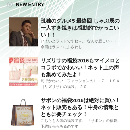
NEW ENTRY
孤独のグルメ5 最終回 しゃぶ辰の
一人すき焼きは感動的でかっこい
い！！
いよいよラストですね～。 なんか寂しい・・・
今回はラストにふさわし
リズリサの福袋2016もマイメロと
コラボでかわいい！ネット上の声
も集めてみたよ！
旬でかわいい！ファッションのＬＩＺＬＩＳＡ
（リズリサ）の福袋。 ２０
サボンの福袋2016は絶対に買い！
ネット販売もある！中身の情報と
ともに要チェック！
こちらも人気の福袋です。 「サボン」の福袋。
予約販売もあるのです