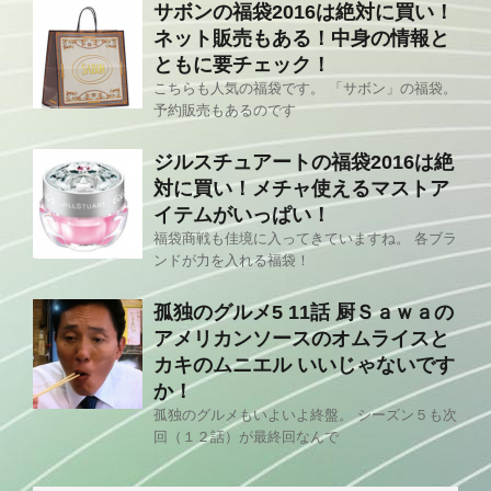
サボンの福袋2016は絶対に買い！
ネット販売もある！中身の情報と
ともに要チェック！
こちらも人気の福袋です。 「サボン」の福袋。
予約販売もあるのです
ジルスチュアートの福袋2016は絶
対に買い！メチャ使えるマストア
イテムがいっぱい！
福袋商戦も佳境に入ってきていますね。 各ブラ
ンドが力を入れる福袋！
孤独のグルメ5 11話 厨Ｓａｗａの
アメリカンソースのオムライスと
カキのムニエル いいじゃないです
か！
孤独のグルメもいよいよ終盤。 シーズン５も次
回（１２話）が最終回なんで