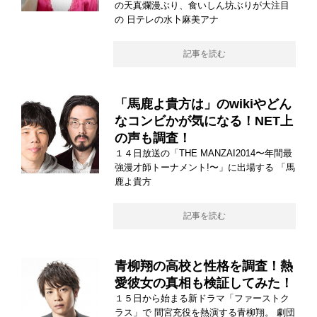
の天真爛漫ぶり、食いしん坊ぶりが大注目
の 日テレの水卜麻美アナ
記事を読む
「馬鹿よ貴方は」のwikiやどん
なコンビかが気になる！NET上
の声も調査！
１４日放送の「THE MANZAI2014〜年間最
強漫才師トーナメント!〜」に出場する 「馬
鹿よ貴方
記事を読む
青柳翔の高校と性格を調査！熱
愛彼女の真相も検証してみた！
１５日から始まる新ドラマ「ファーストク
ラス」で 間宮充役を熱演する青柳翔。 劇団