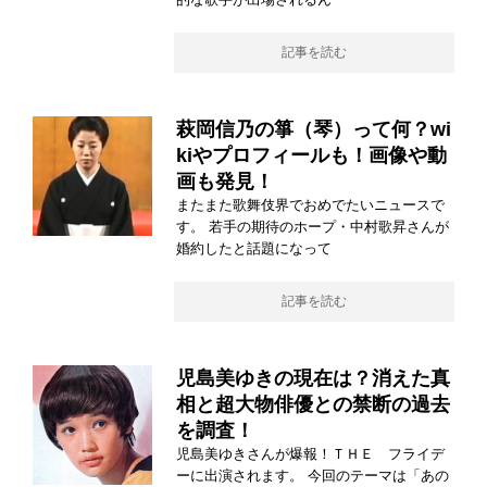
記事を読む
萩岡信乃の箏（琴）って何？wi
kiやプロフィールも！画像や動
画も発見！
またまた歌舞伎界でおめでたいニュースで
す。 若手の期待のホープ・中村歌昇さんが
婚約したと話題になって
記事を読む
児島美ゆきの現在は？消えた真
相と超大物俳優との禁断の過去
を調査！
児島美ゆきさんが爆報！ＴＨＥ フライデ
ーに出演されます。 今回のテーマは「あの