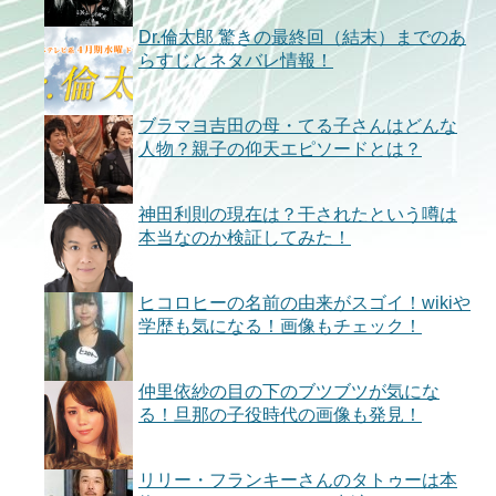
Dr.倫太郎 驚きの最終回（結末）までのあ
らすじとネタバレ情報！
ブラマヨ吉田の母・てる子さんはどんな
人物？親子の仰天エピソードとは？
神田利則の現在は？干されたという噂は
本当なのか検証してみた！
ヒコロヒーの名前の由来がスゴイ！wikiや
学歴も気になる！画像もチェック！
仲里依紗の目の下のブツブツが気にな
る！旦那の子役時代の画像も発見！
リリー・フランキーさんのタトゥーは本