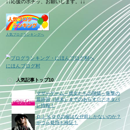
↓↓応援のポチッ、お願いします。↓↓
人気ブログランキングへ
にほんブログ村
人気記事トップ10
マザーゲーム～彼女たちの階級～衝撃の
最終回（結末）までのあらすじとネタバ
レ情報！
ＤＪ ＫＯＯの歯はなぜ前しかないのか？
かつら疑惑も検証！