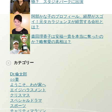
物？ スタジオパークに出演
阿部かな子のプロフィール、経歴がスゴ
イ！元タカラジェンヌが経営する会社と
は？
森田理香子は安福一貴を本当に奪ったの
か？略奪愛の真相は？
カテゴリー
Dr.倫太郎
○○妻
ようこそ、わが家へ
エイジハラスメント
クリスマス
スペシャルドラマ
スポーツ
チャリティマラソン