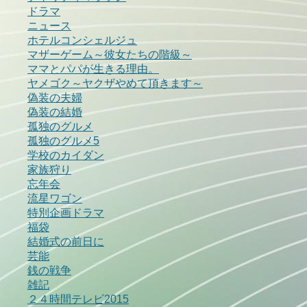
ドラマ
ニュース
ホテルコンシェルジュ
マザーゲーム～彼女たちの階級～
ママとパパが生きる理由。
ヤメゴク～ヤクザやめて頂きます～
偽装の夫婦
偽装の結婚
孤独のグルメ
孤独のグルメ5
学校のカイダン
家族狩り
忘年会
流星ワゴン
特別企画ドラマ
福袋
結婚式の前日に
芸能
銭の戦争
雑記
２４時間テレビ2015