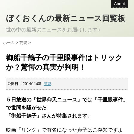
About
ぼくおくんの最新ニュース回覧板
世の中の最新のニュースをお届けします♪
ホーム
>
芸能
>
御船千鶴子の千里眼事件はトリック
か？驚愕の真実が判明！
公開日：
2014/11/05
:
芸能
５日放送の「世界仰天ニュース」では「千里眼事件」
で世間を騒がせた
「御船千鶴子」さんが特集されます。
映画「リング」で有名になった貞子はご存知ですよ