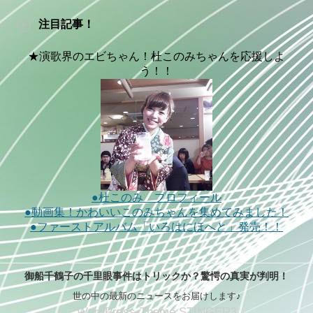
注目記事！
★演歌界のエビちゃん！杜このみちゃんを応援しよ
う！！
●杜このみ プロフィール
●動画集！かわいいこのみちゃんを集めてみました！
●ファーストアルバム「いろはにほへと」発売！！
御船千鶴子の千里眼事件はトリックか？驚愕の真実が判明！
世の中の最新のニュースをお届けします♪
WordPress-Theme STINGER3