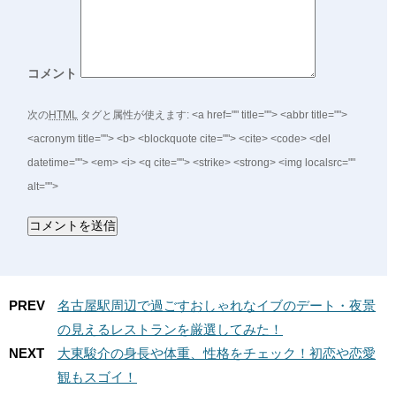
コメント
次の
HTML
タグと属性が使えます:
<a href="" title=""> <abbr title="">
<acronym title=""> <b> <blockquote cite=""> <cite> <code> <del
datetime=""> <em> <i> <q cite=""> <strike> <strong> <img localsrc=""
alt="">
PREV
名古屋駅周辺で過ごすおしゃれなイブのデート・夜景
の見えるレストランを厳選してみた！
NEXT
大東駿介の身長や体重、性格をチェック！初恋や恋愛
観もスゴイ！