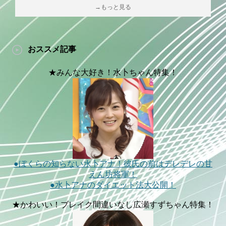
→もっと見る
おススメ記事
★みんな大好き！水卜ちゃん特集！
●ぼくらの知らない水卜アナ！彼氏の前はデレデレの甘
えん坊将軍！
●水卜アナのダイエット法大公開！
★かわいい！ブレイク間違いなし広瀬すずちゃん特集！