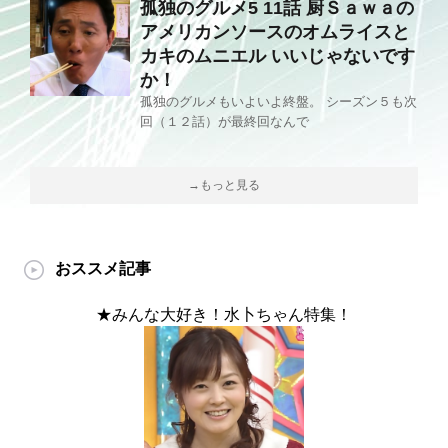
孤独のグルメ5 11話 厨Ｓａｗａの
アメリカンソースのオムライスと
カキのムニエル いいじゃないです
か！
孤独のグルメもいよいよ終盤。 シーズン５も次
回（１２話）が最終回なんで
→もっと見る
おススメ記事
★みんな大好き！水卜ちゃん特集！