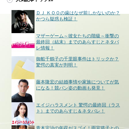
ＤＪ ＫＯＯの歯はなぜ前しかないのか？
かつら疑惑も検証！
マザーゲーム～彼女たちの階級～衝撃の
最終回（結末）までのあらすじとネタバ
レ情報！
御船千鶴子の千里眼事件はトリックか？
驚愕の真実が判明！
藤本隆宏の結婚事情や家族についてが気
になる！競パン姿の動画も発見！
エイジハラスメント 驚愕の最終回（ラス
ト）までのあらすじ＆ネタバレ！
青木定治の年収がスゴイ！雨宮塔子との