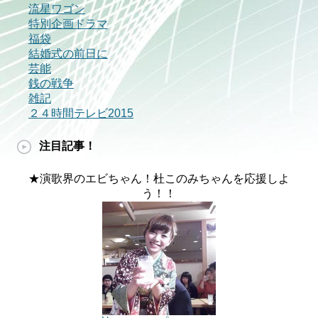
流星ワゴン
特別企画ドラマ
福袋
結婚式の前日に
芸能
銭の戦争
雑記
２４時間テレビ2015
注目記事！
★演歌界のエビちゃん！杜このみちゃんを応援しよ
う！！