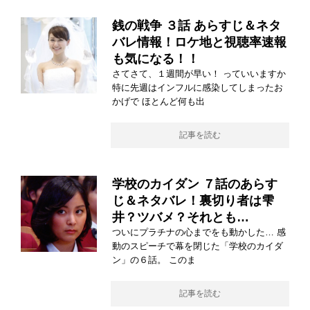
銭の戦争 ３話 あらすじ＆ネタ
バレ情報！ロケ地と視聴率速報
も気になる！！
さてさて、１週間が早い！ っていいますか
特に先週はインフルに感染してしまったお
かげで ほとんど何も出
記事を読む
学校のカイダン ７話のあらす
じ＆ネタバレ！裏切り者は雫
井？ツバメ？それとも…
ついにプラチナの心までをも動かした… 感
動のスピーチで幕を閉じた「学校のカイダ
ン」の６話。 このま
記事を読む