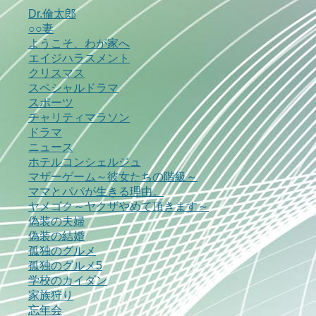
Dr.倫太郎
○○妻
ようこそ、わが家へ
エイジハラスメント
クリスマス
スペシャルドラマ
スポーツ
チャリティマラソン
ドラマ
ニュース
ホテルコンシェルジュ
マザーゲーム～彼女たちの階級～
ママとパパが生きる理由。
ヤメゴク～ヤクザやめて頂きます～
偽装の夫婦
偽装の結婚
孤独のグルメ
孤独のグルメ5
学校のカイダン
家族狩り
忘年会