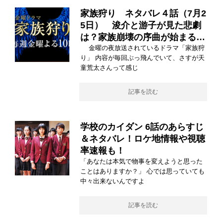
家族狩り ネタバレ４話（7月2
5日） 浚介と游子が見た悲劇
は？家族崩壊の序曲が始まる…
金曜の夜放送されているドラマ「家族狩
り」 内容が毎回ぶっ飛んでいて、さすが天
童荒太さんって感じ
記事を読む
学校のカイダン 6話のあらすじ
＆ネタバレ！ロケ地情報や視聴
率速報も！
「あなたは本気で物事を変えようと思った
ことはありますか？」 心では思っていても
中々出来ないんですよ
記事を読む