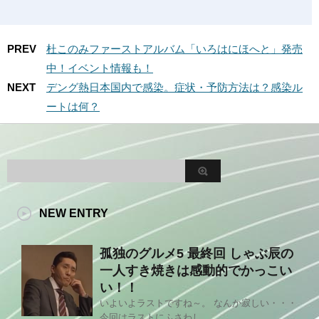
PREV
杜このみファーストアルバム「いろはにほへと」発売
中！イベント情報も！
NEXT
デング熱日本国内で感染。症状・予防方法は？感染ル
ートは何？
NEW ENTRY
孤独のグルメ5 最終回 しゃぶ辰の
一人すき焼きは感動的でかっこい
い！！
いよいよラストですね～。 なんか寂しい・・・
今回はラストにふさわし