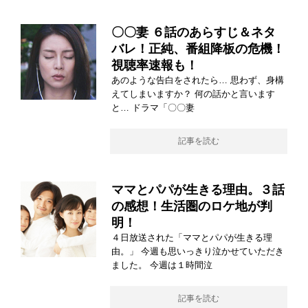
〇〇妻 ６話のあらすじ＆ネタ
バレ！正純、番組降板の危機！
視聴率速報も！
あのような告白をされたら… 思わず、身構
えてしまいますか？ 何の話かと言います
と… ドラマ「〇〇妻
記事を読む
ママとパパが生きる理由。３話
の感想！生活圏のロケ地が判
明！
４日放送された「ママとパパが生きる理
由。」 今週も思いっきり泣かせていただき
ました。 今週は１時間泣
記事を読む