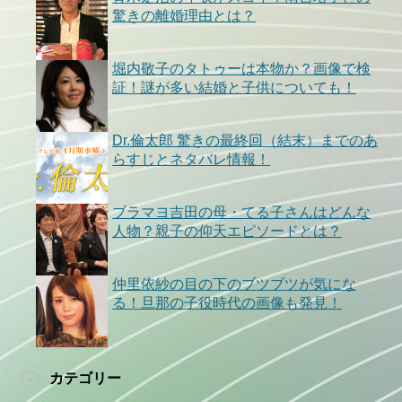
驚きの離婚理由とは？
堀内敬子のタトゥーは本物か？画像で検
証！謎が多い結婚と子供についても！
Dr.倫太郎 驚きの最終回（結末）までのあ
らすじとネタバレ情報！
ブラマヨ吉田の母・てる子さんはどんな
人物？親子の仰天エピソードとは？
仲里依紗の目の下のブツブツが気にな
る！旦那の子役時代の画像も発見！
カテゴリー