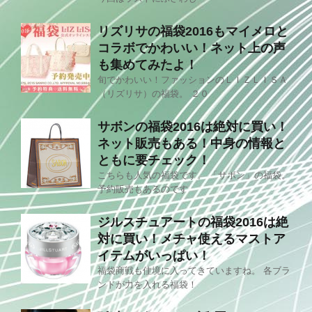
リズリサの福袋2016もマイメロと
コラボでかわいい！ネット上の声
も集めてみたよ！
旬でかわいい！ファッションのＬＩＺＬＩＳＡ
（リズリサ）の福袋。 ２０
サボンの福袋2016は絶対に買い！
ネット販売もある！中身の情報と
ともに要チェック！
こちらも人気の福袋です。 「サボン」の福袋。
予約販売もあるのです
ジルスチュアートの福袋2016は絶
対に買い！メチャ使えるマストア
イテムがいっぱい！
福袋商戦も佳境に入ってきていますね。 各ブラ
ンドが力を入れる福袋！