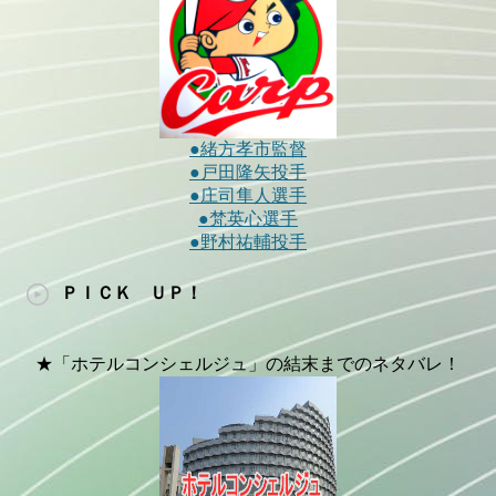
●緒方孝市監督
●戸田隆矢投手
●庄司隼人選手
●梵英心選手
●野村祐輔投手
ＰＩＣＫ ＵＰ！
★「ホテルコンシェルジュ」の結末までのネタバレ！