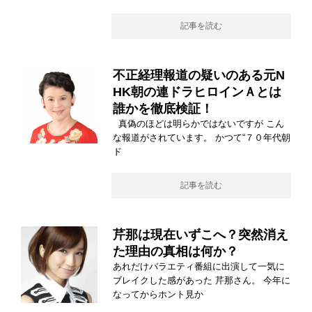
記事を読む
不正経理報道の疑いのある元N
HK朝の連ドラヒロインＡとは
誰かを徹底検証！
真偽のほどは明らかではないですが こん
な報道がされています。 かつて“７０年代朝
ド
記事を読む
芹那は現在いずこへ？突然消え
た理由の真相は何か？
あれだけバラエティ番組に出演して一気に
ブレイクした感があった 芹那さん。 今年に
なってからホント見か