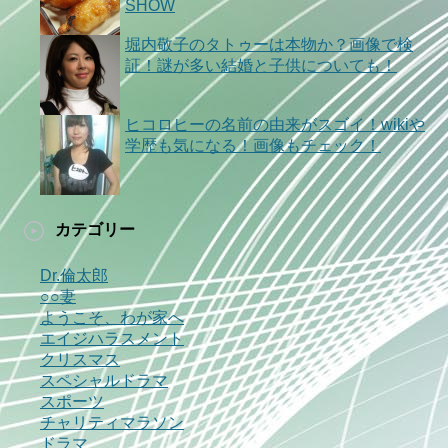
SHOW
堀内敬子のタトゥーは本物か？画像で検
証！謎が多い結婚と子供についても！
ヒコロヒーの名前の由来がスゴイ！wikiや
学歴も気になる！画像もチェック！
カテゴリー
Dr.倫太郎
○○妻
ようこそ、わが家へ
エイジハラスメント
クリスマス
スペシャルドラマ
スポーツ
チャリティマラソン
ドラマ