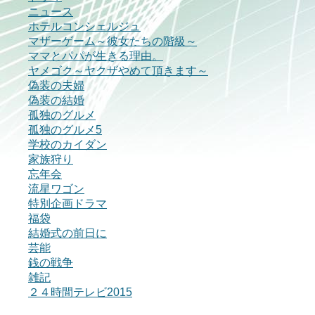
ニュース
ホテルコンシェルジュ
マザーゲーム～彼女たちの階級～
ママとパパが生きる理由。
ヤメゴク～ヤクザやめて頂きます～
偽装の夫婦
偽装の結婚
孤独のグルメ
孤独のグルメ5
学校のカイダン
家族狩り
忘年会
流星ワゴン
特別企画ドラマ
福袋
結婚式の前日に
芸能
銭の戦争
雑記
２４時間テレビ2015