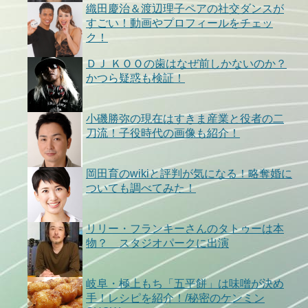
織田慶治＆渡辺理子ペアの社交ダンスが
すごい！動画やプロフィールをチェッ
ク！
ＤＪ ＫＯＯの歯はなぜ前しかないのか？
かつら疑惑も検証！
小磯勝弥の現在はすきま産業と役者の二
刀流！子役時代の画像も紹介！
岡田育のwikiと評判が気になる！略奪婚に
ついても調べてみた！
リリー・フランキーさんのタトゥーは本
物？ スタジオパークに出演
岐阜・極上もち「五平餅」は味噌が決め
手！レシピを紹介！/秘密のケンミン