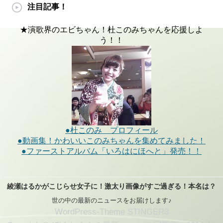
注目記事！
★演歌界のエビちゃん！杜このみちゃんを応援しよ
う！！
●杜このみ プロフィール
●動画集！かわいいこのみちゃんを集めてみました！
●ファーストアルバム「いろはにほへと」発売！！
綾瀬はるかがこじらせ女子に！激太り画像がすご過ぎる！本名は？
世の中の最新のニュースをお届けします♪
WordPress-Theme STINGER3