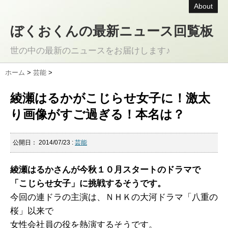
About
ぼくおくんの最新ニュース回覧板
世の中の最新のニュースをお届けします♪
ホーム
>
芸能
>
綾瀬はるかがこじらせ女子に！激太
り画像がすご過ぎる！本名は？
公開日：
2014/07/23
:
芸能
綾瀬はるかさんが今秋１０月スタートのドラマで
「こじらせ女子」に挑戦するそうです。
今回の連ドラの主演は、ＮＨＫの大河ドラマ「八重の
桜」以来で
女性会社員の役を熱演するそうです。