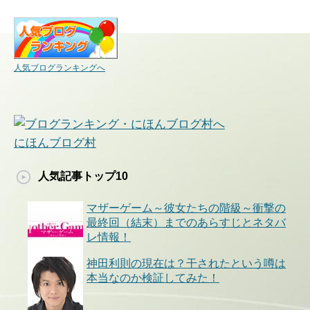
人気ブログランキングへ
にほんブログ村
人気記事トップ10
マザーゲーム～彼女たちの階級～衝撃の
最終回（結末）までのあらすじとネタバ
レ情報！
神田利則の現在は？干されたという噂は
本当なのか検証してみた！