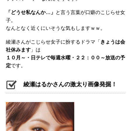
「どうせ私なんか…」
と言う言葉が口癖のこじらせ女
子。
なんとなく近くにいそうな気もしますｗｗ。
綾瀬さんがこじらせ女子に扮するドラマ「
きょうは会
社休みます
」は
１０月～・日テレで毎週水曜・２２：００～放送の予
定
です。
綾瀬はるかさんの激太り画像発掘！