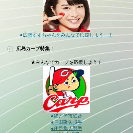
●広瀬すずちゃんをみんなで応援しよう！！
広島カープ特集！
★みんなでカープを応援しよう！
●緒方孝市監督
●戸田隆矢投手
●庄司隼人選手