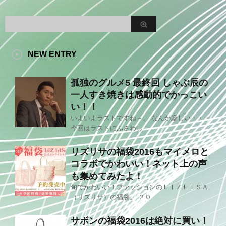
NEW ENTRY
孤独のグルメ5 最終回 しゃぶ辰の
一人すき焼きは感動的でかっこい
い！！
いよいよラストですね～。 なんか寂しい・・・
今回はラストにふさわし
リズリサの福袋2016もマイメロと
コラボでかわいい！ネット上の声
も集めてみたよ！
旬でかわいい！ファッションのＬＩＺＬＩＳＡ
（リズリサ）の福袋。 ２０
サボンの福袋2016は絶対に買い！