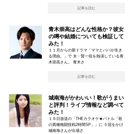
記事を読む
青木崇高はどんな性格か？彼女
の噂や結婚についても検証して
みた！
１１月からの新ドラマ「ママとパパが生き
る理由。」で 夫・賢一役を熱演している青
木崇高さん。 青木さ
記事を読む
城南海がかわいい！歌がうまい
と評判！ライブ情報など調べて
みた！
１９日放送の「THEカラオケ★バトル「歌
の異種格闘技戦2時間SP」」に ５冠をかけ
城南海さんが出場さ