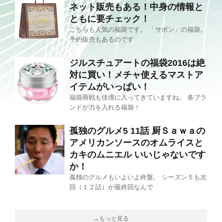
ネット販売もある！中身の情報と
ともに要チェック！
こちらも人気の福袋です。 「サボン」の福袋。
予約販売もあるのです
ジルスチュアートの福袋2016は絶
対に買い！メチャ使えるマストア
イテムがいっぱい！
福袋商戦も佳境に入ってきていますね。 各ブラ
ンドが力を入れる福袋！
孤独のグルメ5 11話 厨Ｓａｗａの
アメリカンソースのオムライスと
カキのムニエル いいじゃないです
か！
孤独のグルメもいよいよ終盤。 シーズン５も次
回（１２話）が最終回なんで
→もっと見る