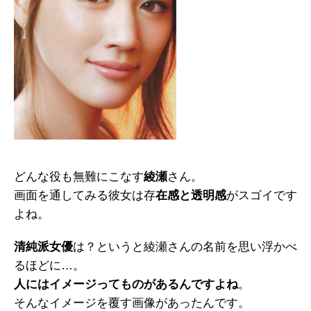
どんな役も無難にこなす
綾瀬
さん。
画面を通してみる彼女は存
在感と透明感
がスゴイです
よね。
清純派女優
は？というと綾瀬さんの名前を思い浮かべ
るほどに…。
人にはイメージってものがあるんですよね
。
そんなイメージを覆す画像があったんです。