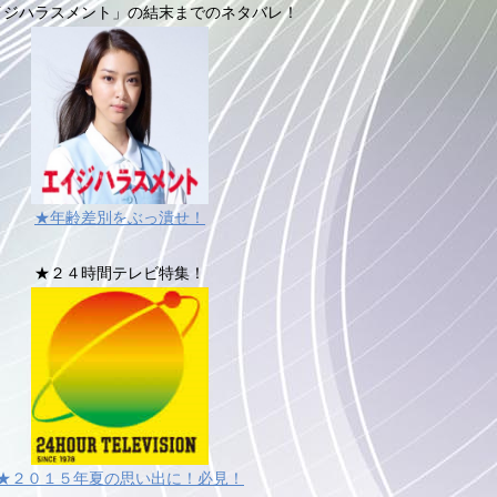
イジハラスメント」の結末までのネタバレ！
★年齢差別をぶっ潰せ！
★２４時間テレビ特集！
★２０１５年夏の思い出に！必見！