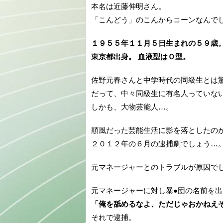
本名は近藤伸明さん。
「こんどう」のこんからコーンなんで
１９５５年１１月５日生まれの５９歳
東京都出身。 血液型はＯ型。
佐野元春さんと中学時代の同級生とは
だって、中々同級生に有名人っていな
しかも、大物芸能人…。
順風だった芸能生活に影を落としたの
２０１２年の６月の逮捕劇でしょう…
元マネージャーとのトラブルが原因で
元マネージャーに対し暴●団の名前を
「俺を舐めるなよ、ただじゃおかねえ
それで逮捕。