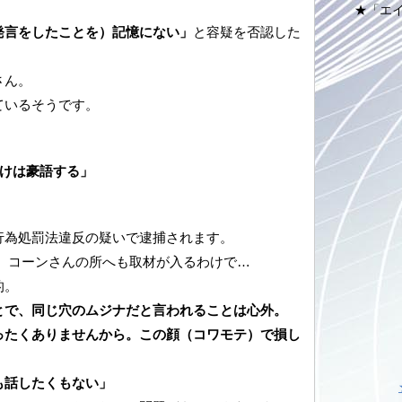
★「エ
発言をしたことを）記憶にない」
と容疑を否認した
さん。
ているそうです。
だけは豪語する」
行為処罰法違反の疑いで逮捕されます。
、コーンさんの所へも取材が入るわけで…
的。
とで、同じ穴のムジナだと言われることは心外。
ったくありませんから。この顔（コワモテ）で損し
も話したくもない」