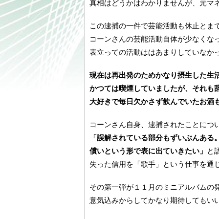
真相はどうかはわかりませんが、元マ
この逮捕の一件で芸能活動も休止とま
コーンさんの芸能活動自体が少なくな
表立っての活動ははあまりしていなか
現在は再出発のためかなり摂生した生
かつては喫煙していましたが、それも
大好きで毎日欠かさず飲んでいたお酒も
コーンさん自身、逮捕されたことにつ
「誤解されている部分もずいぶんある
償いという形で表に出ていきたい」
と
失った信用を「歌手」という仕事を通
その第一弾が１１月のミニアルバムの
意気込みからしてかなり期待してもい