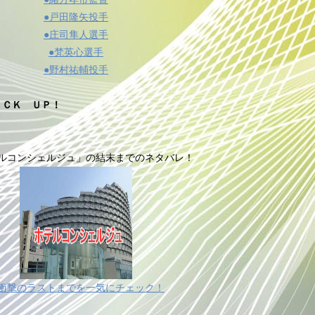
●戸田隆矢投手
●庄司隼人選手
●梵英心選手
●野村祐輔投手
ＩＣＫ ＵＰ！
ルコンシェルジュ」の結末までのネタバレ！
衝撃のラストまでを一気にチェック！