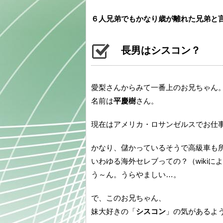
６人兄弟でもかなり歳が離れた兄弟と
長男はシスコン？
愛梨さんからみて一番上のお兄ちゃん
名前は
平慶樹
さん。
現在はアメリカ・ロサンゼルスでお仕
かなり、儲かっているそうで高級車も
いわゆる海外セレブっての？（wikiに
う～ん。うらやましい…。
で、このお兄ちゃん、
妹大好きの「
シスコン
」の気があるよ