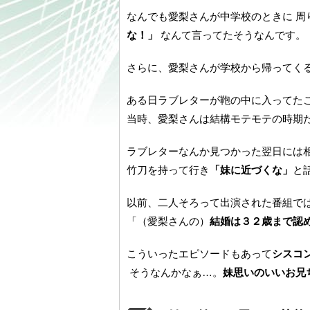
なんでも愛梨さんが中学校のときに 周
な！」
なんて言ってたそうなんです。
さらに、愛梨さんが学校から帰ってく
ある日ラブレターが鞄の中に入ってた
当時、愛梨さんは結構モテモテの時期
ラブレターなんか見つかった翌日には
竹刀を持って行き
「妹に近づくな」
と
以前、二人そろって出演された番組で
「（愛梨さんの）
結婚は３２歳まで認
こういったエピソードもあって
シスコ
そうなんかなぁ…。
妹思いのいいお兄