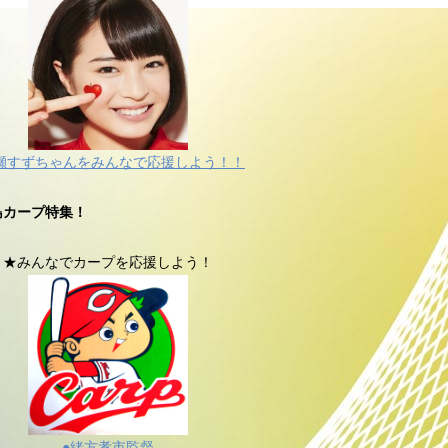
瀬すずちゃんをみんなで応援しよう！！
島カープ特集！
★みんなでカープを応援しよう！
●緒方孝市監督