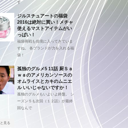
す
ジルスチュアートの福袋
2016は絶対に買い！メチャ
使えるマストアイテムがい
っぱい！
福袋商戦も佳境に入ってきていま
すね。 各ブランドが力を入れる福
袋！
孤独のグルメ5 11話 厨Ｓａ
ｗａのアメリカンソースの
オムライスとカキのムニエ
ル いいじゃないですか！
孤独のグルメもいよいよ終盤。 シ
ーズン５も次回（１２話）が最終
回なんで
と見る