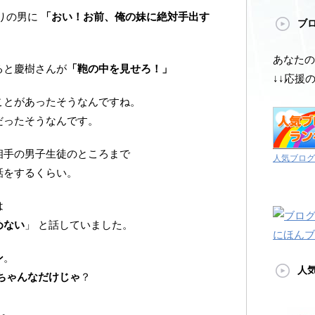
りの男に
「おい！お前、俺の妹に絶対手出す
ブ
あなたの
ると慶樹さんが
「鞄の中を見せろ！」
↓↓応援
ことがあったそうなんですね。
だったそうなんです。
相手の男子生徒のところまで
人気ブログ
話をするくらい。
は
めない
」 と話していました。
にほんブ
ン
。
人
ちゃんなだけじゃ
？