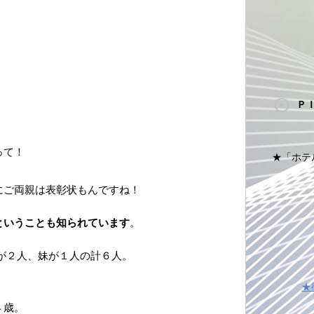
Ｐ
って！
★「ホテ
にご両親は表彰状もんですね！
ということも知られています
。
が２人、妹が１人の計６人。
★
。
４歳。