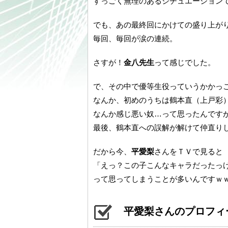
すっごく無理のあるシチュエーション
でも、あの最終回にかけての盛り上が
毎回、毎回が涙の連続。
さすが！
金八先生
って感じでした。
で、その中で優等生役っていうかかっこ
なんか、初めのうちは鶴本直（上戸彩
なんか感じ悪い奴…って思ったんです
最後、鶴本直への誤解が解けて仲直り
だから今、
平愛梨
さんをＴＶで見ると
「えっ？この子こんなキャラだったっ
って思ってしまうことが多いんですｗ
平愛梨さんのプロフィ