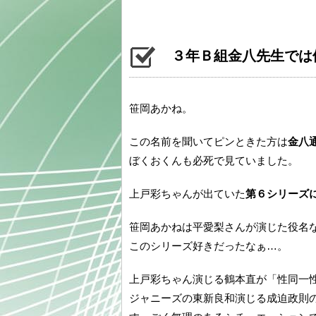
３年Ｂ組金八先生では
笹岡あかね。
この名前を聞いてピンときた方は
金八
ぼくおくんも必死で見ていました。
上戸彩ちゃんが出ていた
第６シリーズ
笹岡あかねは平愛梨さんが演じた役名
このシリーズ好きだったなぁ…。
上戸彩ちゃん演じる鶴本直が「性同一
ジャニーズの東新良和演じる成迫政則