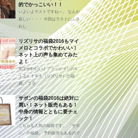
的でかっこいい！！
いよいよラストですね～。 なんか
寂しい・・・ 今回はラストにふさ
わし
リズリサの福袋2016もマイ
メロとコラボでかわいい！
ネット上の声も集めてみた
よ！
旬でかわいい！ファッションのＬ
ＩＺＬＩＳＡ（リズリサ）の福
袋。 ２０
サボンの福袋2016は絶対に
買い！ネット販売もある！
中身の情報とともに要チェ
ック！
こちらも人気の福袋です。 「サボ
ン」の福袋。 予約販売もあるので