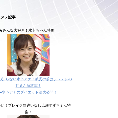
ススメ記事
★みんな大好き！水卜ちゃん特集！
の知らない水卜アナ！彼氏の前はデレデレの
甘えん坊将軍！
●水卜アナのダイエット法大公開！
いい！ブレイク間違いなし広瀬すずちゃん特
集！