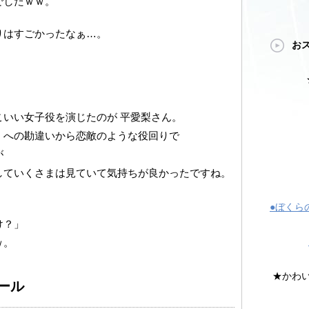
でしたｗｗ。
りはすごかったなぁ…。
お
いい女子役を演じたのが 平愛梨さん。
）への勘違いから恋敵のような役回りで
が
していくさまは見ていて気持ちが良かったですね。
●ぼくら
け？」
ｗ。
★かわ
ール