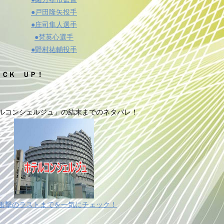
●戸田隆矢投手
●庄司隼人選手
●梵英心選手
●野村祐輔投手
ＩＣＫ ＵＰ！
ルコンシェルジュ」の結末までのネタバレ！
衝撃のラストまでを一気にチェック！