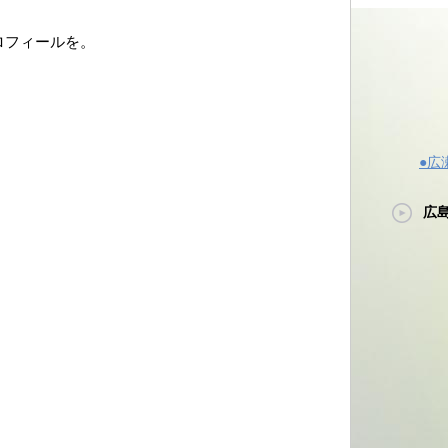
ロフィールを。
●広
広