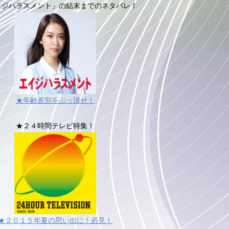
イジハラスメント」の結末までのネタバレ！
★年齢差別をぶっ潰せ！
★２４時間テレビ特集！
★２０１５年夏の思い出に！必見！