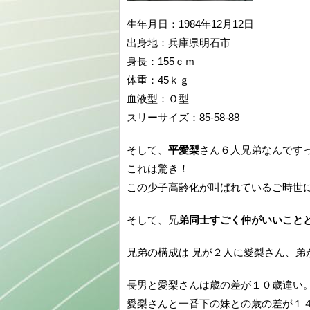
生年月日：1984年12月12日
出身地：兵庫県明石市
身長：155ｃｍ
体重：45ｋｇ
血液型：Ｏ型
スリーサイズ：85-58-88
そして、
平愛梨
さん６人兄弟なんです
これは驚き！
この少子高齢化が叫ばれているご時世
そして、兄
弟同士すごく仲がいいこと
兄弟の構成は 兄が２人に愛梨さん、弟
長男と愛梨さんは歳の差が１０歳違い
愛梨さんと一番下の妹との歳の差が１