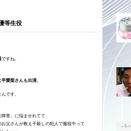
優等生役
通
ですね。
に平愛梨さんも出演
。
なんです。
性障害」に悩ませれてて
のお父さんが教え子殺しの犯人で服役中って
→もっ