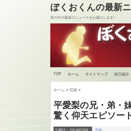
ぼくおくんの最新ニ
世の中の最新のニュースをお届けします♪
TOP
ホーム
サイトマップ
自己紹介
ホーム
>
芸能
>
平愛梨の兄・弟・
驚く仰天エピソー
公開日：
2014/07/09
:
芸能