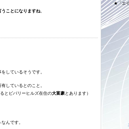
★「エ
言うことになりますね
。
。
事をしているそうです。
所有しているとのこと。
よるとビバリーヒルズ在住の
大富豪
とあります）
うなんです。