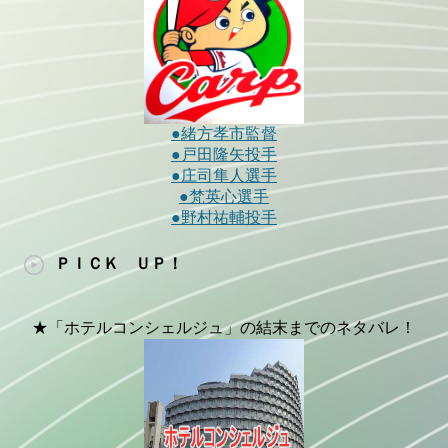
●緒方孝市監督
●戸田隆矢投手
●庄司隼人選手
●梵英心選手
●野村祐輔投手
ＰＩＣＫ ＵＰ！
★「ホテルコンシェルジュ」の結末までのネタバレ！