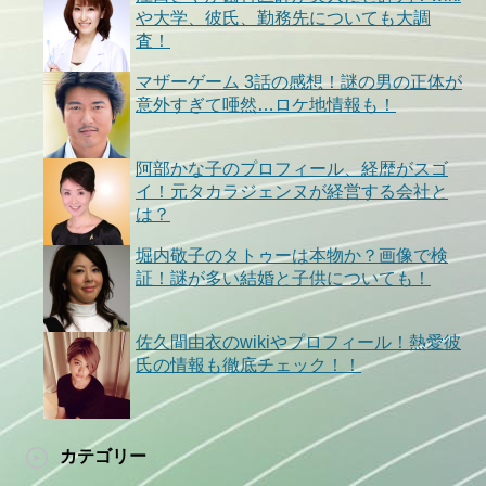
や大学、彼氏、勤務先についても大調
査！
マザーゲーム 3話の感想！謎の男の正体が
意外すぎて唖然…ロケ地情報も！
阿部かな子のプロフィール、経歴がスゴ
イ！元タカラジェンヌが経営する会社と
は？
堀内敬子のタトゥーは本物か？画像で検
証！謎が多い結婚と子供についても！
佐久間由衣のwikiやプロフィール！熱愛彼
氏の情報も徹底チェック！！
カテゴリー