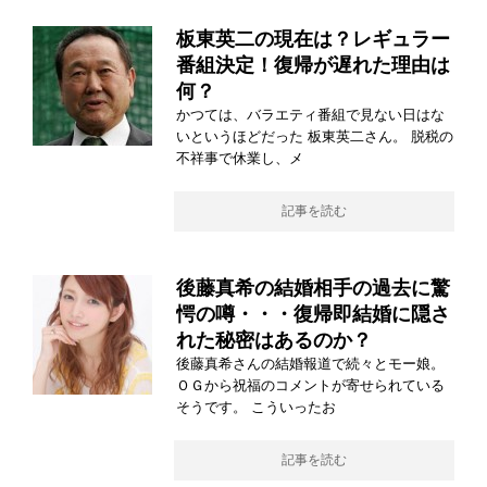
板東英二の現在は？レギュラー
番組決定！復帰が遅れた理由は
何？
かつては、バラエティ番組で見ない日はな
いというほどだった 板東英二さん。 脱税の
不祥事で休業し、メ
記事を読む
後藤真希の結婚相手の過去に驚
愕の噂・・・復帰即結婚に隠さ
れた秘密はあるのか？
後藤真希さんの結婚報道で続々とモー娘。
ＯＧから祝福のコメントが寄せられている
そうです。 こういったお
記事を読む