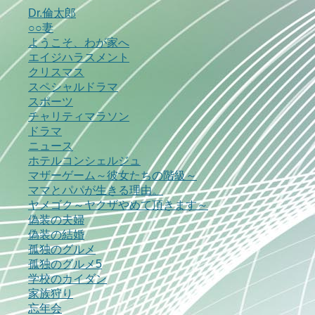
Dr.倫太郎
○○妻
ようこそ、わが家へ
エイジハラスメント
クリスマス
スペシャルドラマ
スポーツ
チャリティマラソン
ドラマ
ニュース
ホテルコンシェルジュ
マザーゲーム～彼女たちの階級～
ママとパパが生きる理由。
ヤメゴク～ヤクザやめて頂きます～
偽装の夫婦
偽装の結婚
孤独のグルメ
孤独のグルメ5
学校のカイダン
家族狩り
忘年会