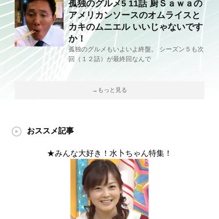
孤独のグルメ5 11話 厨Ｓａｗａの
アメリカンソースのオムライスと
カキのムニエル いいじゃないです
か！
孤独のグルメもいよいよ終盤。 シーズン５も次
回（１２話）が最終回なんで
→もっと見る
おススメ記事
★みんな大好き！水卜ちゃん特集！