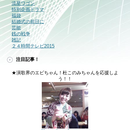
流星ワゴン
特別企画ドラマ
福袋
結婚式の前日に
芸能
銭の戦争
雑記
２４時間テレビ2015
注目記事！
★演歌界のエビちゃん！杜このみちゃんを応援しよ
う！！