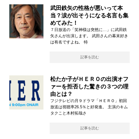
武田鉄矢の性格が悪いって本
当？涙が出そうになる名言も集
めてみた！
７日放送の「笑神様は突然に…」に武田鉄
矢さんが出演します。 武田さんの幕末好き
は有名ですよね。 特
記事を読む
松たか子がＨＥＲＯの出演オフ
ァーを拒否した驚きの３つの理
由とは？
フジテレビの月９ドラマ「ＨＥＲＯ」初回
放送は視聴率26.5％と好発進。 主演のキム
タクこと木村拓哉さ
記事を読む