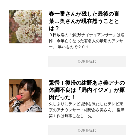
春一番さんが残した最後の言
葉…奥さんが現在想うことと
は？
９日放送の「解決!ナイナイアンサー」は追
悼…今年亡くなった有名人の最期のアンサ
ー。 早いもので２０１
記事を読む
驚愕！復帰の紺野あさ美アナの
体調不良は「局内イジメ」が原
因だった！
久しぶりにテレビ復帰を果たしたテレビ東
京のアナウンサー・紺野あさ美さん。 復帰
第１作は無事こなし、先
記事を読む