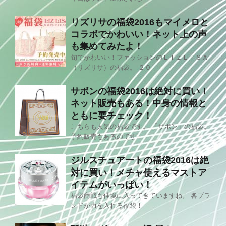
リズリサの福袋2016もマイメロと
コラボでかわいい！ネット上の声
も集めてみたよ！
旬でかわいい！ファッションのＬＩＺＬＩＳＡ
（リズリサ）の福袋。 ２０
サボンの福袋2016は絶対に買い！
ネット販売もある！中身の情報と
ともに要チェック！
こちらも人気の福袋です。 「サボン」の福袋。
予約販売もあるのです
ジルスチュアートの福袋2016は絶
対に買い！メチャ使えるマストア
イテムがいっぱい！
福袋商戦も佳境に入ってきていますね。 各ブラ
ンドが力を入れる福袋！