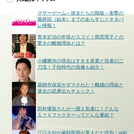
マザーゲーム～彼女たちの階級～衝撃の
最終回（結末）までのあらすじとネタバ
レ情報！
青木定治の年収がスゴイ！雨宮塔子との
驚きの離婚理由とは？
小磯勝弥の現在はすきま産業と役者の二
刀流！子役時代の画像も紹介！
薬師寺保栄がダマされた！離婚の理由と
過去の武勇伝もチェック！
田村優策さんが一躍人気者に！どんな
人？Ｘファクターってどんな番組？
江口さやか歯科医師が美人だと評判！wiki