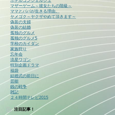
ホテルコンシェルジュ
マザーゲーム～彼女たちの階級～
ママとパパが生きる理由。
ヤメゴク～ヤクザやめて頂きます～
偽装の夫婦
偽装の結婚
孤独のグルメ
孤独のグルメ5
学校のカイダン
家族狩り
忘年会
流星ワゴン
特別企画ドラマ
福袋
結婚式の前日に
芸能
銭の戦争
雑記
２４時間テレビ2015
注目記事！