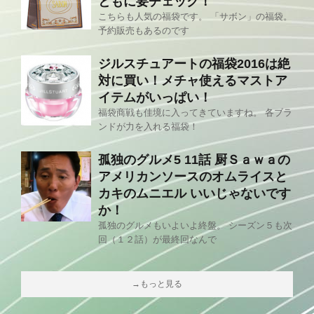
ともに要チェック！
こちらも人気の福袋です。 「サボン」の福袋。
予約販売もあるのです
ジルスチュアートの福袋2016は絶
対に買い！メチャ使えるマストア
イテムがいっぱい！
福袋商戦も佳境に入ってきていますね。 各ブラ
ンドが力を入れる福袋！
孤独のグルメ5 11話 厨Ｓａｗａの
アメリカンソースのオムライスと
カキのムニエル いいじゃないです
か！
孤独のグルメもいよいよ終盤。 シーズン５も次
回（１２話）が最終回なんで
→もっと見る