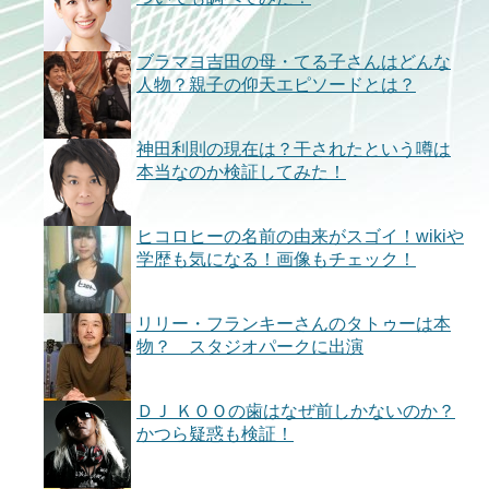
ブラマヨ吉田の母・てる子さんはどんな
人物？親子の仰天エピソードとは？
神田利則の現在は？干されたという噂は
本当なのか検証してみた！
ヒコロヒーの名前の由来がスゴイ！wikiや
学歴も気になる！画像もチェック！
リリー・フランキーさんのタトゥーは本
物？ スタジオパークに出演
ＤＪ ＫＯＯの歯はなぜ前しかないのか？
かつら疑惑も検証！