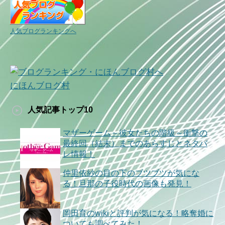
人気ブログランキングへ
にほんブログ村
人気記事トップ10
マザーゲーム～彼女たちの階級～衝撃の
最終回（結末）までのあらすじとネタバ
レ情報！
仲里依紗の目の下のブツブツが気にな
る！旦那の子役時代の画像も発見！
岡田育のwikiと評判が気になる！略奪婚に
ついても調べてみた！