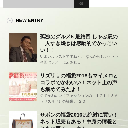
NEW ENTRY
孤独のグルメ5 最終回 しゃぶ辰の
一人すき焼きは感動的でかっこい
い！！
いよいよラストですね～。 なんか寂しい・・・
今回はラストにふさわし
リズリサの福袋2016もマイメロと
コラボでかわいい！ネット上の声
も集めてみたよ！
旬でかわいい！ファッションのＬＩＺＬＩＳＡ
（リズリサ）の福袋。 ２０
サボンの福袋2016は絶対に買い！
ネット販売もある！中身の情報と