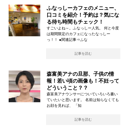
ふなっしーカフェのメニュー、
口コミを紹介！予約は？気にな
る待ち時間もチェック！
すごいよね～。ふなっしー人気。 何と今度
は期間限定のカフェになったなっしー
っ！！ ●関連記事⇒ふな
記事を読む
森富美アナの旦那、子供の情
報！若い頃の画像も！不妊って
どういうこと？？
森富美アナウンサーについていろいろ書い
ていたいと思います。 名前は知らなくても
お顔を見れば、 「知
記事を読む