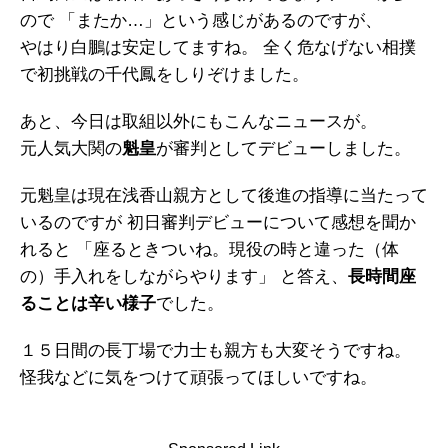
ので 「またか…」という感じがあるのですが、
やはり白鵬は安定してますね。 全く危なげない相撲
で初挑戦の千代鳳をしりぞけました。
あと、今日は取組以外にもこんなニュースが。
元人気大関の
魁皇
が審判としてデビューしました。
元魁皇は現在浅香山親方として後進の指導に当たって
いるのですが 初日審判デビューについて感想を聞か
れると 「座るときついね。現役の時と違った（体
の）手入れをしながらやります」 と答え、
長時間座
ることは辛い様子
でした。
１５日間の長丁場で力士も親方も大変そうですね。
怪我などに気をつけて頑張ってほしいですね。