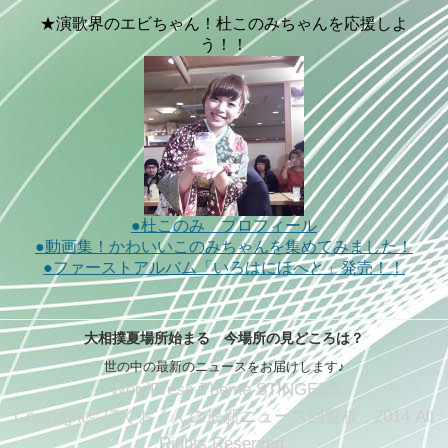
★演歌界のエビちゃん！杜このみちゃんを応援しよ
う！！
●杜このみ プロフィール
●動画集！かわいいこのみちゃんを集めてみました！
●ファーストアルバム「いろはにほへと」発売！！
大相撲夏場所始まる 今場所の見どころは？
世の中の最新のニュースをお届けします♪
WordPress-Theme STINGER3
Copyright© ぼくおくんの最新ニュース回覧板 , 2014 All
Rights Reserved.