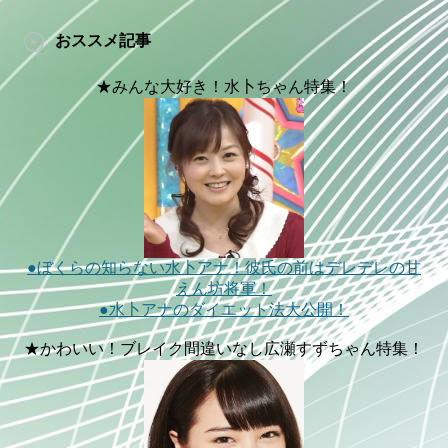
おススメ記事
★みんな大好き！水卜ちゃん特集！
●ぼくらの知らない水卜アナ！彼氏の前はデレデレの甘
えん坊将軍！
●水卜アナのダイエット法大公開！
★かわいい！ブレイク間違いなし広瀬すずちゃん特集！