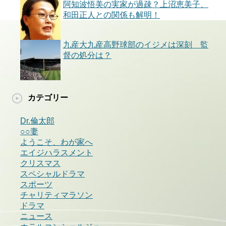
阿知波悟美の実家が過疎？上沼恵美子、
和田正人との関係も解明！
九産大九産高野球部のイジメは深刻 監
督の処分は？
カテゴリー
Dr.倫太郎
○○妻
ようこそ、わが家へ
エイジハラスメント
クリスマス
スペシャルドラマ
スポーツ
チャリティマラソン
ドラマ
ニュース