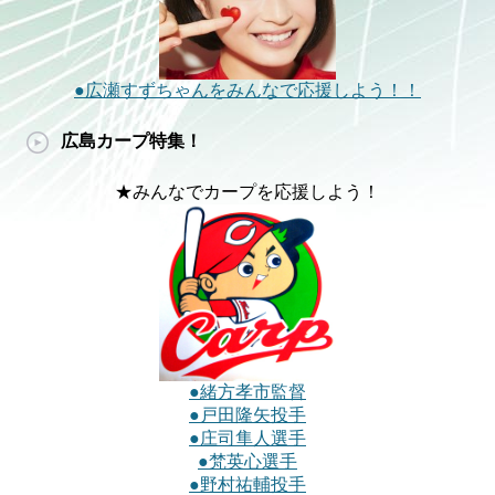
●広瀬すずちゃんをみんなで応援しよう！！
広島カープ特集！
★みんなでカープを応援しよう！
●緒方孝市監督
●戸田隆矢投手
●庄司隼人選手
●梵英心選手
●野村祐輔投手