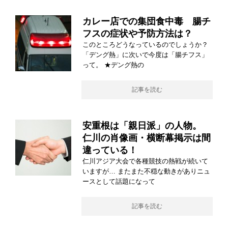
カレー店での集団食中毒 腸チ
フスの症状や予防方法は？
このところどうなっているのでしょうか？
「デング熱」に次いで今度は「腸チフス」
って。 ★デング熱の
記事を読む
安重根は「親日派」の人物。
仁川の肖像画・横断幕掲示は間
違っている！
仁川アジア大会で各種競技の熱戦が続いて
いますが… またまた不穏な動きがありニュ
ースとして話題になって
記事を読む