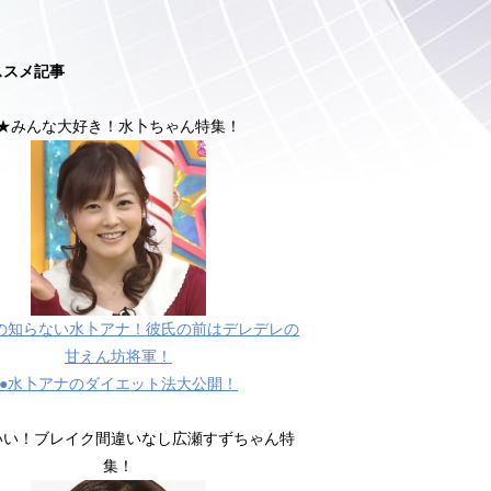
ススメ記事
★みんな大好き！水卜ちゃん特集！
の知らない水卜アナ！彼氏の前はデレデレの
甘えん坊将軍！
●水卜アナのダイエット法大公開！
いい！ブレイク間違いなし広瀬すずちゃん特
集！