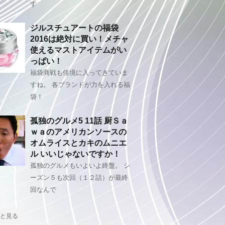
す
ジルスチュアートの福袋
2016は絶対に買い！メチャ
使えるマストアイテムがい
っぱい！
福袋商戦も佳境に入ってきていま
すね。 各ブランドが力を入れる福
袋！
孤独のグルメ5 11話 厨Ｓａ
ｗａのアメリカンソースの
オムライスとカキのムニエ
ル いいじゃないですか！
孤独のグルメもいよいよ終盤。 シ
ーズン５も次回（１２話）が最終
回なんで
と見る