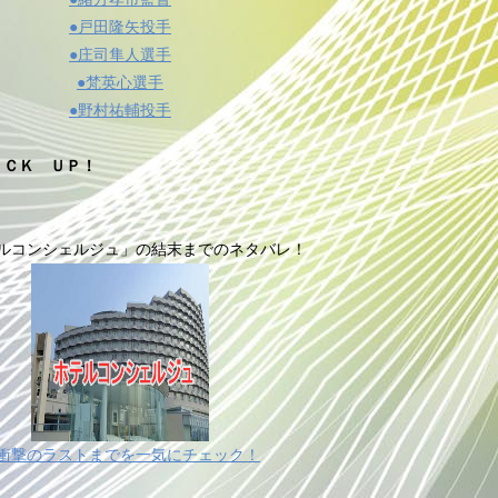
●戸田隆矢投手
●庄司隼人選手
●梵英心選手
●野村祐輔投手
ＩＣＫ ＵＰ！
ルコンシェルジュ」の結末までのネタバレ！
衝撃のラストまでを一気にチェック！