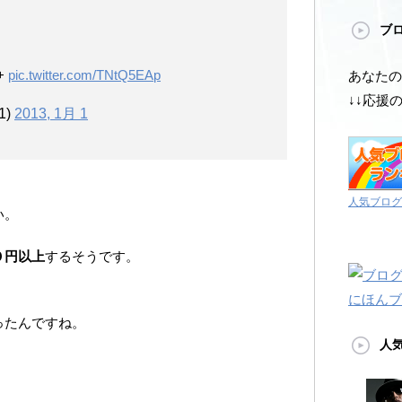
ブ
+
pic.twitter.com/TNtQ5EAp
あなたの
↓↓応援
1)
2013, 1月 1
人気ブログ
い。
０円以上
するそうです。
にほんブ
ったんですね。
人