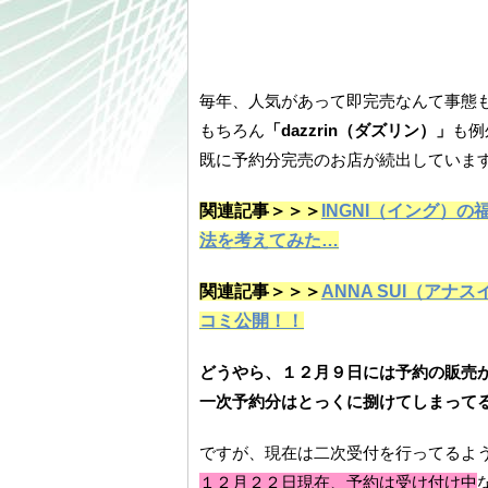
毎年、人気があって即完売なんて事態
もちろん
「dazzrin（ダズリン）」
も例
既に予約分完売のお店が続出していま
関連記事＞＞＞
INGNI（イング）
法を考えてみた…
関連記事＞＞＞
ANNA SUI（アナ
コミ公開！！
どうやら、１２月９日には予約の販売
一次予約分はとっくに捌けてしまって
ですが、現在は二次受付を行ってるよ
１２月２２日現在、予約は受け付け中