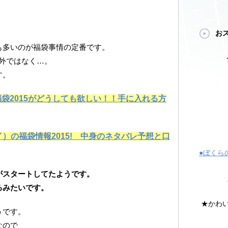
お
も多いのが福袋事情の定番です。
外ではなく…。
す。
の福袋2015がどうしても欲しい！！手に入れる方
スイ）の福袋情報2015! 中身のネタバレ予想と口
●ぼくら
がスタートしてたようです。
るみたいです。
★かわ
うです。
なので