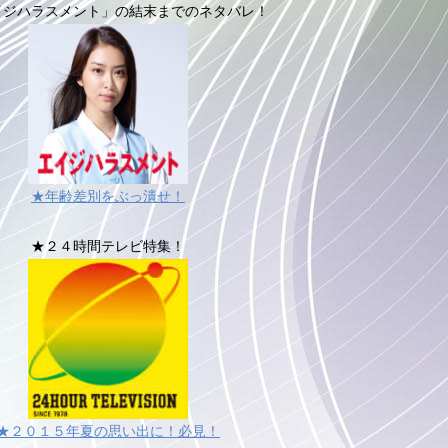
イジハラスメント」の結末までのネタバレ！
★年齢差別をぶっ潰せ！
★２４時間テレビ特集！
★２０１５年夏の思い出に！必見！