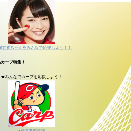
瀬すずちゃんをみんなで応援しよう！！
島カープ特集！
★みんなでカープを応援しよう！
●緒方孝市監督