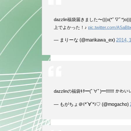
dazzlin福袋届きました〜(((o(*ﾟ▽
上でよかった！♪
pic.twitter.com/ASa
— まりーな (@marikawa_ex)
2014, 
dazzlinの福袋ｷﾀ━(ﾟ∀ﾟ)━!!!!!!! かわ
— もがちょ＠꒰*´∀`*꒱♡ (@mogacho)