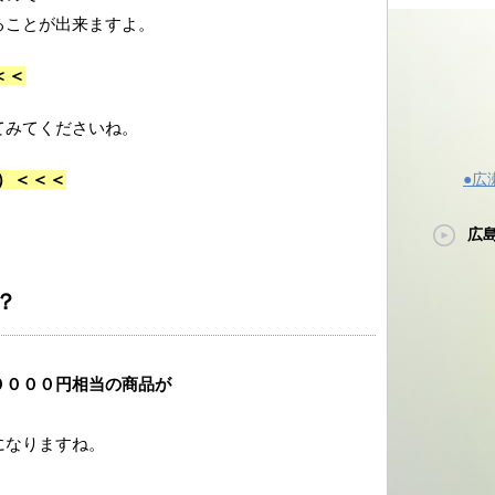
ることが出来ますよ。
＜＜
てみてくださいね。
）
＜＜＜
●広
広
？
００００円相当の商品が
になりますね。