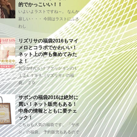
的でかっこいい！！
いよいよラストですね～。 なんか
寂しい・・・ 今回はラストにふさ
わし
リズリサの福袋2016もマイ
メロとコラボでかわいい！
ネット上の声も集めてみた
よ！
旬でかわいい！ファッションのＬ
ＩＺＬＩＳＡ（リズリサ）の福
袋。 ２０
サボンの福袋2016は絶対に
買い！ネット販売もある！
中身の情報とともに要チェ
ック！
こちらも人気の福袋です。 「サボ
ン」の福袋。 予約販売もあるので