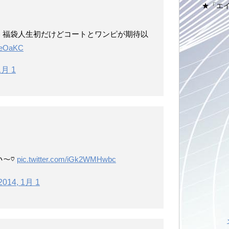
★「エ
ﾟ*)o))) 福袋人生初だけどコートとワンピが期待以
BbeOaKC
1月 1
いい〜♡
pic.twitter.com/iGk2WMHwbc
2014, 1月 1