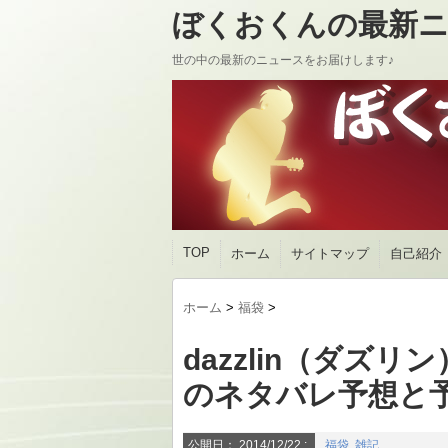
ぼくおくんの最新ニ
世の中の最新のニュースをお届けします♪
TOP
ホーム
サイトマップ
自己紹介
ホーム
>
福袋
>
dazzlin（ダズリ
のネタバレ予想と
公開日：
2014/12/22
:
福袋
,
雑記