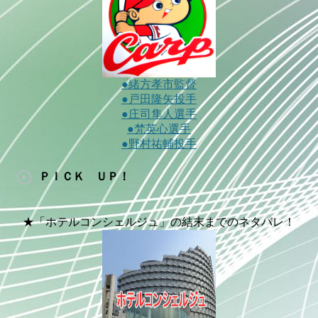
●緒方孝市監督
●戸田隆矢投手
●庄司隼人選手
●梵英心選手
●野村祐輔投手
ＰＩＣＫ ＵＰ！
★「ホテルコンシェルジュ」の結末までのネタバレ！