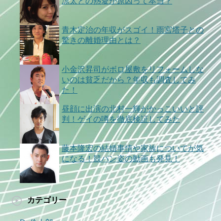
涼太との熱愛が原因って本当？
青木定治の年収がスゴイ！雨宮塔子との
驚きの離婚理由とは？
小金沢昇司がボロ屋敷をリフォームしな
いのは貧乏だから？年収も調査してみ
た！
昼顔に出演の北村一輝がかっこいいと評
判！ゲイの噂を徹底検証してみた
藤本隆宏の結婚事情や家族についてが気
になる！競パン姿の動画も発見！
カテゴリー