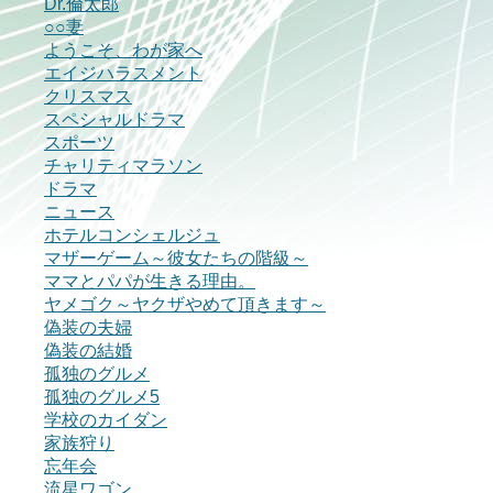
Dr.倫太郎
○○妻
ようこそ、わが家へ
エイジハラスメント
クリスマス
スペシャルドラマ
スポーツ
チャリティマラソン
ドラマ
ニュース
ホテルコンシェルジュ
マザーゲーム～彼女たちの階級～
ママとパパが生きる理由。
ヤメゴク～ヤクザやめて頂きます～
偽装の夫婦
偽装の結婚
孤独のグルメ
孤独のグルメ5
学校のカイダン
家族狩り
忘年会
流星ワゴン