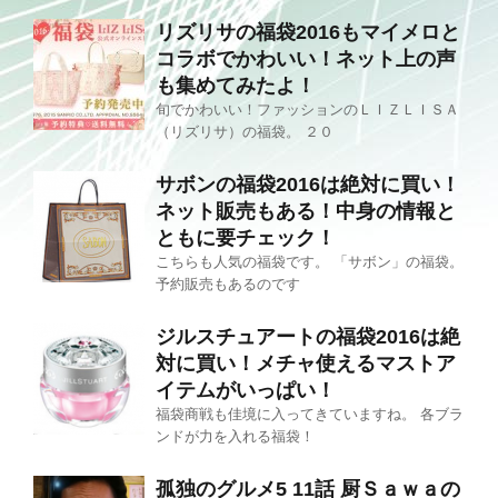
リズリサの福袋2016もマイメロと
コラボでかわいい！ネット上の声
も集めてみたよ！
旬でかわいい！ファッションのＬＩＺＬＩＳＡ
（リズリサ）の福袋。 ２０
サボンの福袋2016は絶対に買い！
ネット販売もある！中身の情報と
ともに要チェック！
こちらも人気の福袋です。 「サボン」の福袋。
予約販売もあるのです
ジルスチュアートの福袋2016は絶
対に買い！メチャ使えるマストア
イテムがいっぱい！
福袋商戦も佳境に入ってきていますね。 各ブラ
ンドが力を入れる福袋！
孤独のグルメ5 11話 厨Ｓａｗａの