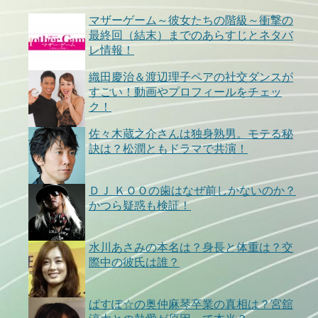
マザーゲーム～彼女たちの階級～衝撃の
最終回（結末）までのあらすじとネタバ
レ情報！
織田慶治＆渡辺理子ペアの社交ダンスが
すごい！動画やプロフィールをチェッ
ク！
佐々木蔵之介さんは独身熟男。モテる秘
訣は？松潤ともドラマで共演！
ＤＪ ＫＯＯの歯はなぜ前しかないのか？
かつら疑惑も検証！
水川あさみの本名は？身長と体重は？交
際中の彼氏は誰？
ぱすぽ☆の奥仲麻琴卒業の真相は？宮舘