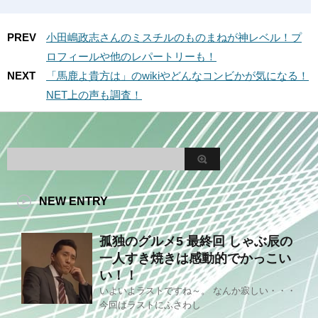
PREV
小田嶋政志さんのミスチルのものまねが神レベル！プ
ロフィールや他のレパートリーも！
NEXT
「馬鹿よ貴方は」のwikiやどんなコンビかが気になる！
NET上の声も調査！
NEW ENTRY
孤独のグルメ5 最終回 しゃぶ辰の
一人すき焼きは感動的でかっこい
い！！
いよいよラストですね～。 なんか寂しい・・・
今回はラストにふさわし