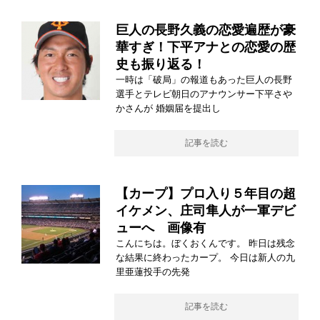
巨人の長野久義の恋愛遍歴が豪
華すぎ！下平アナとの恋愛の歴
史も振り返る！
一時は「破局」の報道もあった巨人の長野
選手とテレビ朝日のアナウンサー下平さや
かさんが 婚姻届を提出し
記事を読む
【カープ】プロ入り５年目の超
イケメン、庄司隼人が一軍デビ
ューへ 画像有
こんにちは。ぼくおくんです。 昨日は残念
な結果に終わったカープ。 今日は新人の九
里亜蓮投手の先発
記事を読む