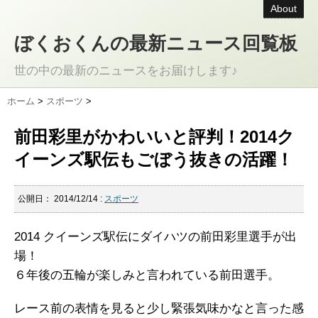
About
ぼくおくんの最新ニュース回覧板
世の中の最新のニュースをお届けします♪
ホーム
>
スポーツ
>
前田彩里がかわいいと評判！2014ク
イーンズ駅伝もごぼう抜きの活躍！
公開日：
2014/12/14
:
スポーツ
2014 クイーンズ駅伝にダイハツの前田彩里選手が出
場！
６年後の五輪が楽しみと言われている前田選手。
レース前の表情を見ると少し緊張気味かなと言った感