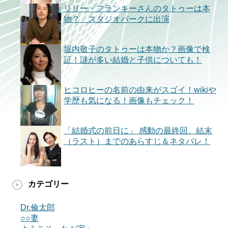
リリー・フランキーさんのタトゥーは本
物？ スタジオパークに出演
堀内敬子のタトゥーは本物か？画像で検
証！謎が多い結婚と子供についても！
ヒコロヒーの名前の由来がスゴイ！wikiや
学歴も気になる！画像もチェック！
「結婚式の前日に」 感動の最終回、結末
（ラスト）までのあらすじ＆ネタバレ！
カテゴリー
Dr.倫太郎
○○妻