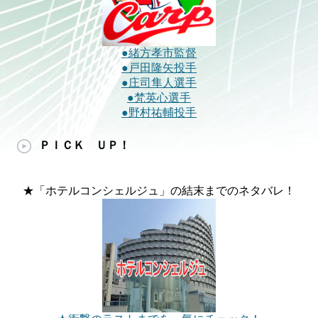
●緒方孝市監督
●戸田隆矢投手
●庄司隼人選手
●梵英心選手
●野村祐輔投手
ＰＩＣＫ ＵＰ！
★「ホテルコンシェルジュ」の結末までのネタバレ！