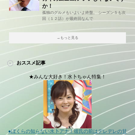
か！
孤独のグルメもいよいよ終盤。 シーズン５も次
回（１２話）が最終回なんで
→もっと見る
おススメ記事
★みんな大好き！水卜ちゃん特集！
●ぼくらの知らない水卜アナ！彼氏の前はデレデレの甘