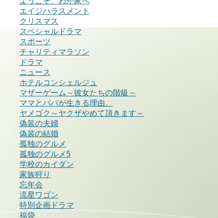
ようこそ、わが家へ
エイジハラスメント
クリスマス
スペシャルドラマ
スポーツ
チャリティマラソン
ドラマ
ニュース
ホテルコンシェルジュ
マザーゲーム～彼女たちの階級～
ママとパパが生きる理由。
ヤメゴク～ヤクザやめて頂きます～
偽装の夫婦
偽装の結婚
孤独のグルメ
孤独のグルメ5
学校のカイダン
家族狩り
忘年会
流星ワゴン
特別企画ドラマ
福袋