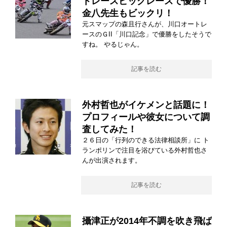
トレースビッグレースで優勝！
金八先生もビックリ！
元スマップの森且行さんが、川口オートレ
ースのＧII「川口記念」で優勝をしたそうで
すね。 やるじゃん。
記事を読む
外村哲也がイケメンと話題に！
プロフィールや彼女について調
査してみた！
２６日の「行列のできる法律相談所」に ト
ランポリンで注目を浴びている外村哲也さ
んが出演されます。
記事を読む
攝津正が2014年不調を吹き飛ば