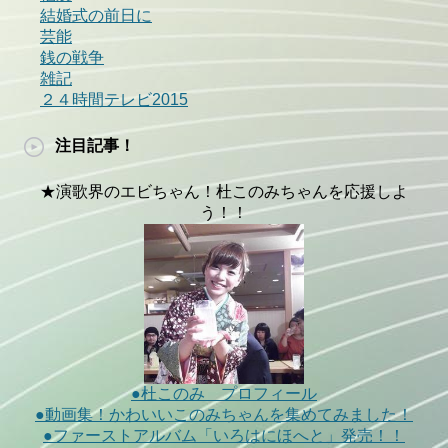
結婚式の前日に
芸能
銭の戦争
雑記
２４時間テレビ2015
注目記事！
★演歌界のエビちゃん！杜このみちゃんを応援しよ
う！！
●杜このみ プロフィール
●動画集！かわいいこのみちゃんを集めてみました！
●ファーストアルバム「いろはにほへと」発売！！