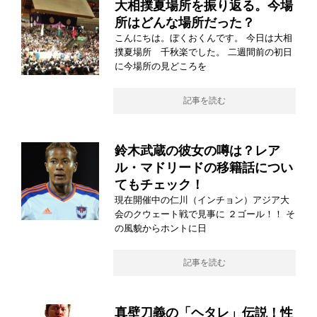
大相撲夏場所を振り返る。今場
所はどんな場所だった？
こんにちは。ぼくおくんです。 今日は大相
撲夏場所 千秋楽でした。 二週間前の初日
に今場所の見どころを
記事を読む
鈴木武蔵の彼女の噂は？レア
ル・マドリードの移籍話につい
てもチェック！
現在開催中の仁川（インチョン）アジア大
会のクウェート戦で見事に ２ゴール！！ そ
の風貌からホントに日
記事を読む
真壁刀義の「ヘタレ」伝説！性