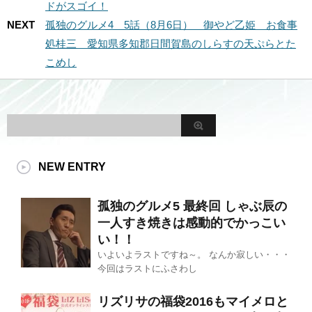
ドがスゴイ！
NEXT
孤独のグルメ4 5話（8月6日） 御やど乙姫 お食事
処桂三 愛知県多知郡日間賀島のしらすの天ぷらとた
こめし
NEW ENTRY
孤独のグルメ5 最終回 しゃぶ辰の
一人すき焼きは感動的でかっこい
い！！
いよいよラストですね～。 なんか寂しい・・・
今回はラストにふさわし
リズリサの福袋2016もマイメロと