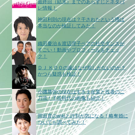
最終回（結末）までのあらすじとネタバ
レ情報！
神田利則の現在は？干されたという噂は
本当なのか検証してみた！
織田慶治＆渡辺理子ペアの社交ダンスが
すごい！動画やプロフィールをチェッ
ク！
ＤＪ ＫＯＯの歯はなぜ前しかないのか？
かつら疑惑も検証！
小磯勝弥の現在はすきま産業と役者の二
刀流！子役時代の画像も紹介！
岡田育のwikiと評判が気になる！略奪婚に
ついても調べてみた！