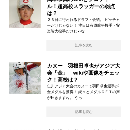
ル！超高校スラッガーの弱点
は？
２３日に行われるドラフト会議。 ピッチャ
ーだけじゃない！ 注目は有原航平投手・安
楽智大投手だけじゃな
記事を読む
カヌー 羽根田卓也がアジア大
会「金」 wikiや画像をチェッ
ク！高校は？
仁川アジア大会のカヌーで羽田卓也選手が
金メダルを獲得！ 続々とメダルＧＥＴの声
が届きますね。 やっ
記事を読む