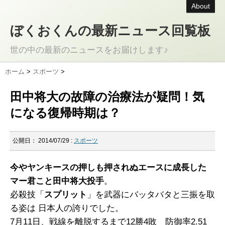
About
ぼくおくんの最新ニュース回覧板
世の中の最新のニュースをお届けします♪
ホーム
>
スポーツ
>
田中将大の故障の治療法が疑問！気
になる復帰時期は？
公開日：
2014/07/29
:
スポーツ
今やヤンキースの押しも押されぬエースに成長した
マー君こと田中将大投手
。
必殺技「
スプリット
」を武器にバッタバタと三振を取
る姿は 日本人の誇りでした。
7月11日、戦線を離脱するまで12勝4敗 防御率2.51