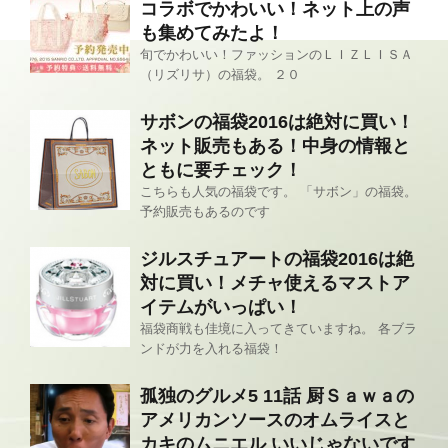
コラボでかわいい！ネット上の声
も集めてみたよ！
旬でかわいい！ファッションのＬＩＺＬＩＳＡ
（リズリサ）の福袋。 ２０
サボンの福袋2016は絶対に買い！
ネット販売もある！中身の情報と
ともに要チェック！
こちらも人気の福袋です。 「サボン」の福袋。
予約販売もあるのです
ジルスチュアートの福袋2016は絶
対に買い！メチャ使えるマストア
イテムがいっぱい！
福袋商戦も佳境に入ってきていますね。 各ブラ
ンドが力を入れる福袋！
孤独のグルメ5 11話 厨Ｓａｗａの
アメリカンソースのオムライスと
カキのムニエル いいじゃないです