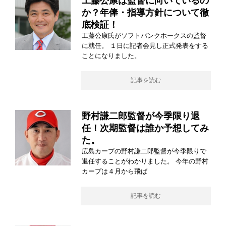
工藤公康は監督に向いているの
か？年俸・指導方針について徹
底検証！
工藤公康氏がソフトバンクホークスの監督
に就任。 １日に記者会見し正式発表をする
ことになりました。
記事を読む
野村謙二郎監督が今季限り退
任！次期監督は誰か予想してみ
た。
広島カープの野村謙二郎監督が今季限りで
退任することがわかりました。 今年の野村
カープは４月から飛ば
記事を読む