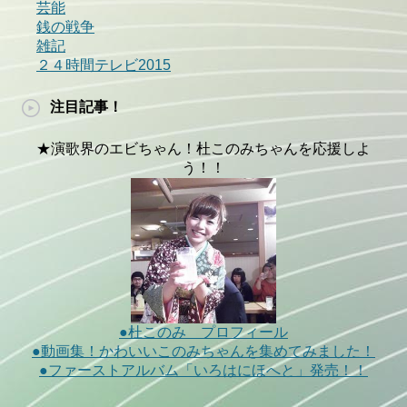
芸能
銭の戦争
雑記
２４時間テレビ2015
注目記事！
★演歌界のエビちゃん！杜このみちゃんを応援しよ
う！！
●杜このみ プロフィール
●動画集！かわいいこのみちゃんを集めてみました！
●ファーストアルバム「いろはにほへと」発売！！