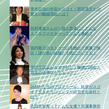
青木定治の年収がスゴイ！雨宮塔子との
驚きの離婚理由とは？
田村優策さんが一躍人気者に！どんな
人？Ｘファクターってどんな番組？
堀内敬子のタトゥーは本物か？画像で検
証！謎が多い結婚と子供についても！
薬師寺保栄がダマされた！離婚の理由と
過去の武勇伝もチェック！
阿部かな子のプロフィール、経歴がスゴ
イ！元タカラジェンヌが経営する会社と
は？
吉田恵智華ってどんな女優？所属事務所