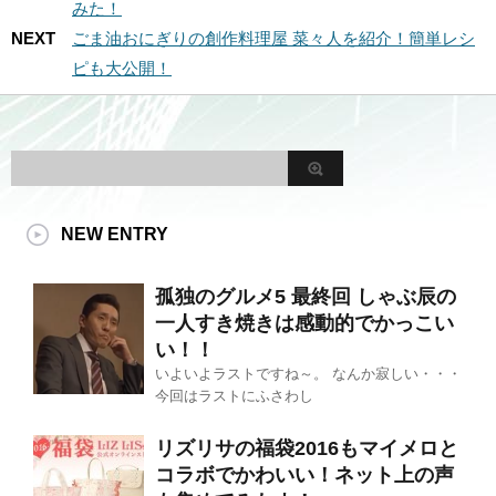
みた！
NEXT
ごま油おにぎりの創作料理屋 菜々人を紹介！簡単レシ
ピも大公開！
NEW ENTRY
孤独のグルメ5 最終回 しゃぶ辰の
一人すき焼きは感動的でかっこい
い！！
いよいよラストですね～。 なんか寂しい・・・
今回はラストにふさわし
リズリサの福袋2016もマイメロと
コラボでかわいい！ネット上の声