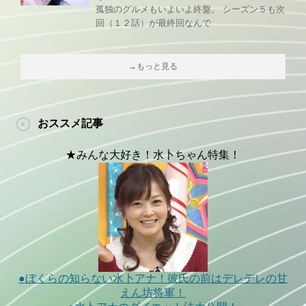
孤独のグルメもいよいよ終盤。 シーズン５も次
回（１２話）が最終回なんで
→もっと見る
おススメ記事
★みんな大好き！水卜ちゃん特集！
●ぼくらの知らない水卜アナ！彼氏の前はデレデレの甘
えん坊将軍！