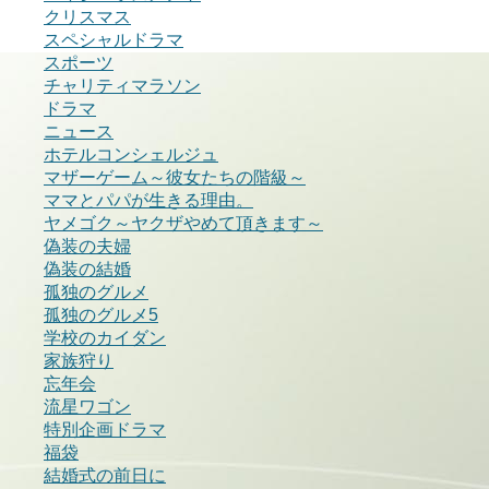
クリスマス
スペシャルドラマ
スポーツ
チャリティマラソン
ドラマ
ニュース
ホテルコンシェルジュ
マザーゲーム～彼女たちの階級～
ママとパパが生きる理由。
ヤメゴク～ヤクザやめて頂きます～
偽装の夫婦
偽装の結婚
孤独のグルメ
孤独のグルメ5
学校のカイダン
家族狩り
忘年会
流星ワゴン
特別企画ドラマ
福袋
結婚式の前日に