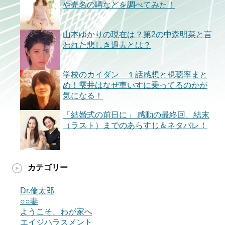
や売名の噂などを調べてみた！
山本ゆかりの現在は？第2の中森明菜と言
われた悲しき過去とは？
学校のカイダン １話感想と視聴率まと
め！雫井はなぜ車いすに乗ってるのかが
気になる！
「結婚式の前日に」 感動の最終回、結末
（ラスト）までのあらすじ＆ネタバレ！
カテゴリー
Dr.倫太郎
○○妻
ようこそ、わが家へ
エイジハラスメント