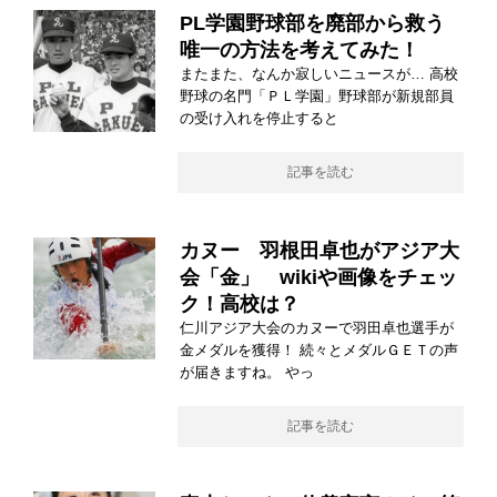
PL学園野球部を廃部から救う
唯一の方法を考えてみた！
またまた、なんか寂しいニュースが… 高校
野球の名門「ＰＬ学園」野球部が新規部員
の受け入れを停止すると
記事を読む
カヌー 羽根田卓也がアジア大
会「金」 wikiや画像をチェッ
ク！高校は？
仁川アジア大会のカヌーで羽田卓也選手が
金メダルを獲得！ 続々とメダルＧＥＴの声
が届きますね。 やっ
記事を読む