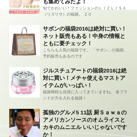
も集めてみたよ！
旬でかわいい！ファッションのＬＩＺＬＩＳＡ
（リズリサ）の福袋。 ２０
サボンの福袋2016は絶対に買い！
ネット販売もある！中身の情報と
ともに要チェック！
こちらも人気の福袋です。 「サボン」の福袋。
予約販売もあるのです
ジルスチュアートの福袋2016は絶
対に買い！メチャ使えるマストア
イテムがいっぱい！
福袋商戦も佳境に入ってきていますね。 各ブラ
ンドが力を入れる福袋！
孤独のグルメ5 11話 厨Ｓａｗａの
アメリカンソースのオムライスと
カキのムニエル いいじゃないです
か！