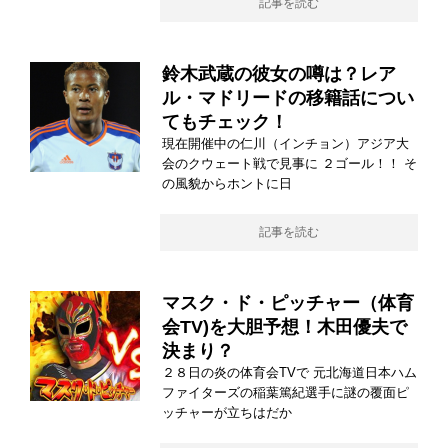
記事を読む
鈴木武蔵の彼女の噂は？レア
ル・マドリードの移籍話につい
てもチェック！
現在開催中の仁川（インチョン）アジア大
会のクウェート戦で見事に ２ゴール！！ そ
の風貌からホントに日
記事を読む
マスク・ド・ピッチャー（体育
会TV)を大胆予想！木田優夫で
決まり？
２８日の炎の体育会TVで 元北海道日本ハム
ファイターズの稲葉篤紀選手に謎の覆面ピ
ッチャーが立ちはだか