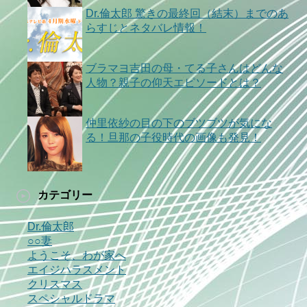
Dr.倫太郎 驚きの最終回（結末）までのあ
らすじとネタバレ情報！
ブラマヨ吉田の母・てる子さんはどんな
人物？親子の仰天エピソードとは？
仲里依紗の目の下のブツブツが気にな
る！旦那の子役時代の画像も発見！
カテゴリー
Dr.倫太郎
○○妻
ようこそ、わが家へ
エイジハラスメント
クリスマス
スペシャルドラマ