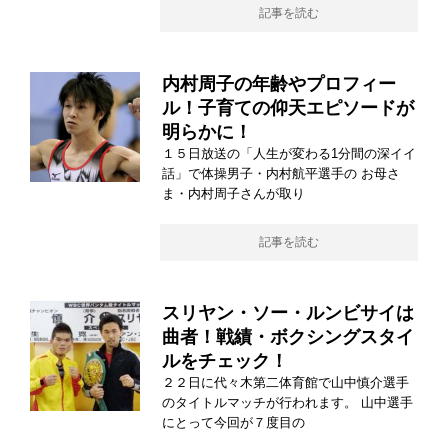
記事を読む
内村周子の年齢やプロフィー
ル！子育ての仰天エピソードが
明らかに！
１５日放送の「人生が変わる1分間の深イイ
話」で体操男子・内村航平選手の お母さ
ま・内村周子さんが取り
記事を読む
スリヤン・ソー・ルンビサイは
曲者！戦績・ボクシングスタイ
ルをチェック！
２２日に代々木第二体育館で山中慎介選手
のタイトルマッチが行われます。 山中選手
にとって今回が７度目の