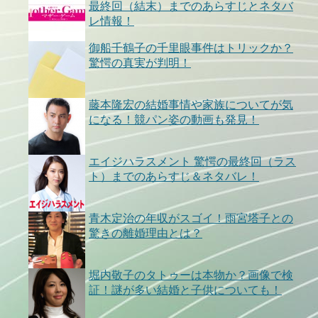
最終回（結末）までのあらすじとネタバ
レ情報！
御船千鶴子の千里眼事件はトリックか？
驚愕の真実が判明！
藤本隆宏の結婚事情や家族についてが気
になる！競パン姿の動画も発見！
エイジハラスメント 驚愕の最終回（ラス
ト）までのあらすじ＆ネタバレ！
青木定治の年収がスゴイ！雨宮塔子との
驚きの離婚理由とは？
堀内敬子のタトゥーは本物か？画像で検
証！謎が多い結婚と子供についても！