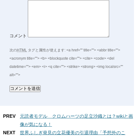
コメント
次の
HTML
タグと属性が使えます:
<a href="" title=""> <abbr title="">
<acronym title=""> <b> <blockquote cite=""> <cite> <code> <del
datetime=""> <em> <i> <q cite=""> <strike> <strong> <img localsrc=""
alt="">
PREV
元読者モデル クロムハーツの足立沙織とは？wikiと画
像が気になる！
NEXT
世界ふしぎ発見の立花優美の引退理由「予想外のこ