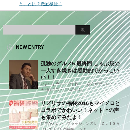
と」とは？徹底検証！
NEW ENTRY
孤独のグルメ5 最終回 しゃぶ辰の
一人すき焼きは感動的でかっこい
い！！
いよいよラストですね～。 なんか寂しい・・・
今回はラストにふさわし
リズリサの福袋2016もマイメロと
コラボでかわいい！ネット上の声
も集めてみたよ！
旬でかわいい！ファッションのＬＩＺＬＩＳＡ
（リズリサ）の福袋。 ２０