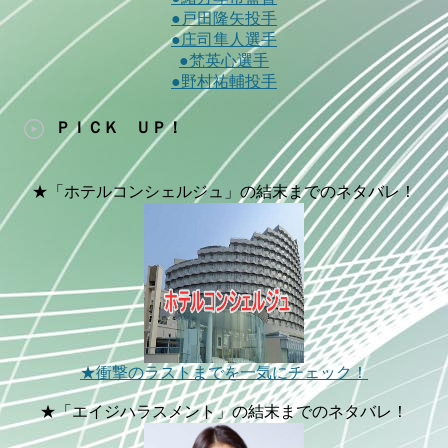
●戸田隆矢投手
●庄司隼人選手
●梵英心選手
●野村祐輔投手
ＰＩＣＫ ＵＰ！
★「ホテルコンシェルジュ」の結末までのネタバレ！
★衝撃のラストまでを一気にチェック！
★「エイジハラスメント」の結末までのネタバレ！