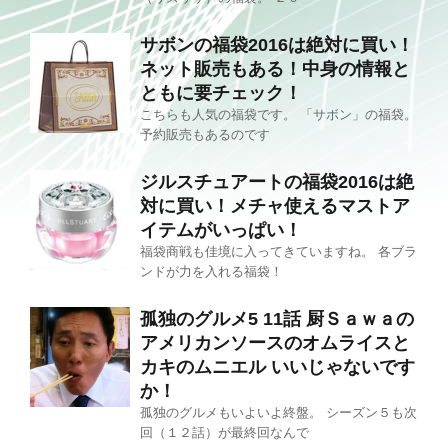
サボンの福袋2016は絶対に買い！
ネット販売もある！中身の情報と
ともに要チェック！
こちらも人気の福袋です。 「サボン」の福袋。
予約販売もあるのです
ジルスチュアートの福袋2016は絶
対に買い！メチャ使えるマストア
イテムがいっぱい！
福袋商戦も佳境に入ってきていますね。 各ブラ
ンドが力を入れる福袋！
孤独のグルメ5 11話 厨Ｓａｗａの
アメリカンソースのオムライスと
カキのムニエル いいじゃないです
か！
孤独のグルメもいよいよ終盤。 シーズン５も次
回（１２話）が最終回なんで