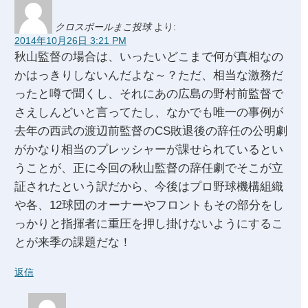
クロスボールまこ投球
より:
2014年10月26日 3:21 PM
秋山監督の場合は、いったいどこまで何が真相なの
かはっきりしないんだよな～？ただ、相当な激務だ
ったと噂で聞くし、それにあの広島の野村前監督で
さえしんどいと言ってたし、なかでも唯一の事例が
去年の西武の渡辺前監督のCS敗退後の辞任の公明劇
がかなり相当のプレッシャーが課せられているとい
うことが、正に今回の秋山監督の辞任劇でそこが立
証されたという訳だから、今後はプロ野球機構組織
や各、12球団のオーナーやフロントもその部分をし
っかりと指揮者に重圧を押し掛けないようにするこ
とが来季の課題だな！
返信