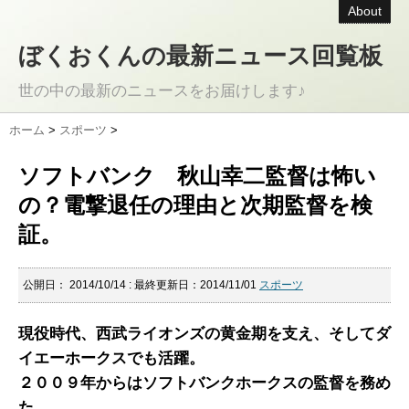
About
ぼくおくんの最新ニュース回覧板
世の中の最新のニュースをお届けします♪
ホーム
>
スポーツ
>
ソフトバンク 秋山幸二監督は怖い
の？電撃退任の理由と次期監督を検
証。
公開日：
2014/10/14
: 最終更新日：2014/11/01
スポーツ
現役時代、西武ライオンズの黄金期を支え、そしてダ
イエーホークスでも活躍。
２００９年からはソフトバンクホークスの監督を務め
た