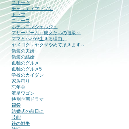
スポーツ
チャリティマラソン
ドラマ
ニュース
ホテルコンシェルジュ
マザーゲーム～彼女たちの階級～
ママとパパが生きる理由。
ヤメゴク～ヤクザやめて頂きます～
偽装の夫婦
偽装の結婚
孤独のグルメ
孤独のグルメ5
学校のカイダン
家族狩り
忘年会
流星ワゴン
特別企画ドラマ
福袋
結婚式の前日に
芸能
銭の戦争