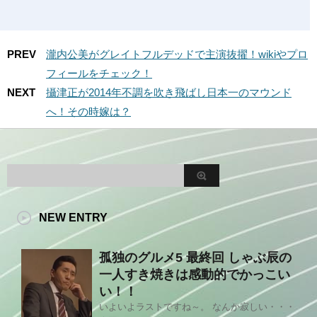
PREV
瀧内公美がグレイトフルデッドで主演抜擢！wikiやプロ
フィールをチェック！
NEXT
攝津正が2014年不調を吹き飛ばし日本一のマウンド
へ！その時嫁は？
NEW ENTRY
孤独のグルメ5 最終回 しゃぶ辰の
一人すき焼きは感動的でかっこい
い！！
いよいよラストですね～。 なんか寂しい・・・