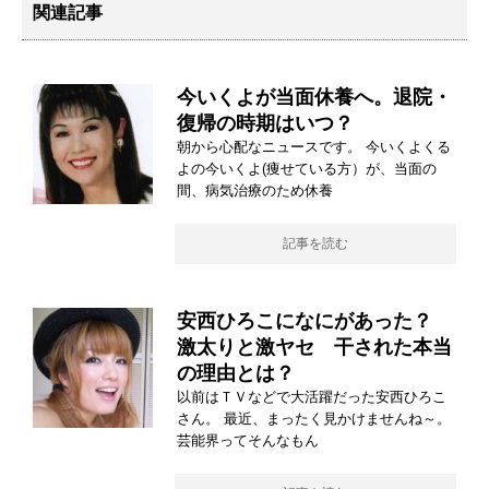
関連記事
今いくよが当面休養へ。退院・
復帰の時期はいつ？
朝から心配なニュースです。 今いくよくる
よの今いくよ(痩せている方）が、当面の
間、病気治療のため休養
記事を読む
安西ひろこになにがあった？
激太りと激ヤセ 干された本当
の理由とは？
以前はＴＶなどで大活躍だった安西ひろこ
さん。 最近、まったく見かけませんね～。
芸能界ってそんなもん