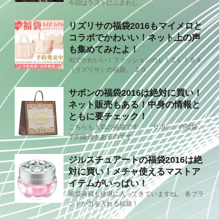
今回はラストにふさわし
リズリサの福袋2016もマイメロと
コラボでかわいい！ネット上の声
も集めてみたよ！
旬でかわいい！ファッションのＬＩＺＬＩＳＡ
（リズリサ）の福袋。 ２０
サボンの福袋2016は絶対に買い！
ネット販売もある！中身の情報と
ともに要チェック！
こちらも人気の福袋です。 「サボン」の福袋。
予約販売もあるのです
ジルスチュアートの福袋2016は絶
対に買い！メチャ使えるマストア
イテムがいっぱい！
福袋商戦も佳境に入ってきていますね。 各ブラ
ンドが力を入れる福袋！