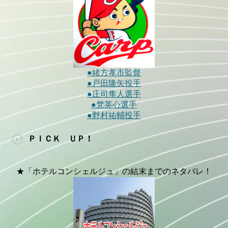
●緒方孝市監督
●戸田隆矢投手
●庄司隼人選手
●梵英心選手
●野村祐輔投手
ＰＩＣＫ ＵＰ！
★「ホテルコンシェルジュ」の結末までのネタバレ！