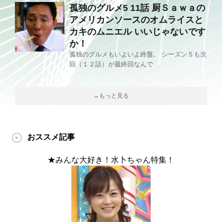
孤独のグルメ5 11話 厨Ｓａｗａの
アメリカンソースのオムライスと
カキのムニエル いいじゃないです
か！
孤独のグルメもいよいよ終盤。 シーズン５も次
回（１２話）が最終回なんで
→もっと見る
おススメ記事
★みんな大好き！水卜ちゃん特集！