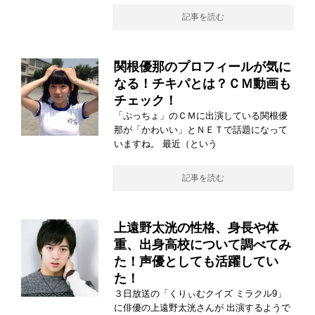
記事を読む
関根優那のプロフィールが気に
なる！チキパとは？ＣＭ動画も
チェック！
「ぷっちょ」のＣＭに出演している関根優
那が「かわいい」とＮＥＴで話題になって
いますね。 最近（という
記事を読む
上遠野太洸の性格、身長や体
重、出身高校について調べてみ
た！声優としても活躍してい
た！
３日放送の「くりぃむクイズ ミラクル9」
に俳優の上遠野太洸さんが 出演するようで