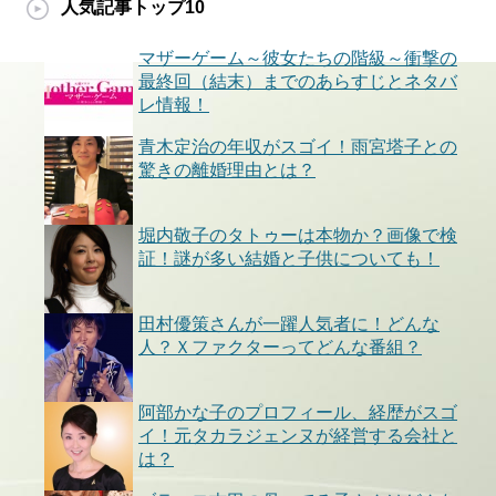
人気記事トップ10
マザーゲーム～彼女たちの階級～衝撃の
最終回（結末）までのあらすじとネタバ
レ情報！
青木定治の年収がスゴイ！雨宮塔子との
驚きの離婚理由とは？
堀内敬子のタトゥーは本物か？画像で検
証！謎が多い結婚と子供についても！
田村優策さんが一躍人気者に！どんな
人？Ｘファクターってどんな番組？
阿部かな子のプロフィール、経歴がスゴ
イ！元タカラジェンヌが経営する会社と
は？