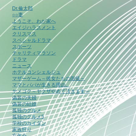
Dr.倫太郎
○○妻
ようこそ、わが家へ
エイジハラスメント
クリスマス
スペシャルドラマ
スポーツ
チャリティマラソン
ドラマ
ニュース
ホテルコンシェルジュ
マザーゲーム～彼女たちの階級～
ママとパパが生きる理由。
ヤメゴク～ヤクザやめて頂きます～
偽装の夫婦
偽装の結婚
孤独のグルメ
孤独のグルメ5
学校のカイダン
家族狩り
忘年会