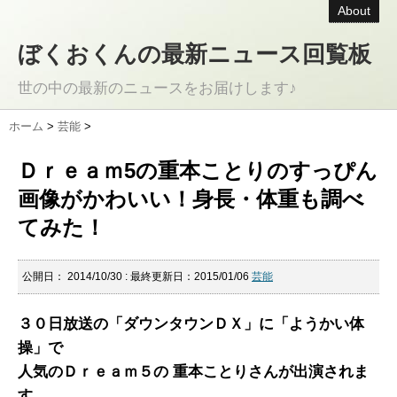
About
ぼくおくんの最新ニュース回覧板
世の中の最新のニュースをお届けします♪
ホーム
>
芸能
>
Ｄｒｅａｍ5の重本ことりのすっぴん
画像がかわいい！身長・体重も調べ
てみた！
公開日：
2014/10/30
: 最終更新日：2015/01/06
芸能
３０日放送の「ダウンタウンＤＸ」に「ようかい体
操」で
人気のＤｒｅａｍ５の 重本ことりさんが出演されま
す。