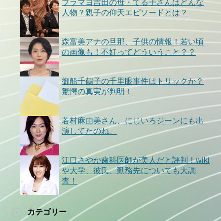
ブラマヨ吉田の母・てる子さんはどんな
人物？親子の仰天エピソードとは？
森富美アナの旦那、子供の情報！若い頃
の画像も！不妊ってどういうこと？？
御船千鶴子の千里眼事件はトリックか？
驚愕の真実が判明！
若村麻由美さん、にじいろジーンにも出
演してたのね。
江口さやか歯科医師が美人だと評判！wiki
や大学、彼氏、勤務先についても大調
査！
カテゴリー