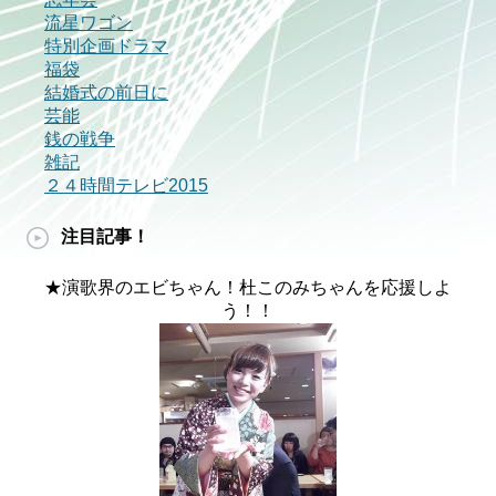
流星ワゴン
特別企画ドラマ
福袋
結婚式の前日に
芸能
銭の戦争
雑記
２４時間テレビ2015
注目記事！
★演歌界のエビちゃん！杜このみちゃんを応援しよ
う！！