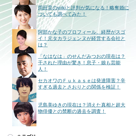
岡田育のwikiと評判が気になる！略奪婚に
ついても調べてみた！
阿部かな子のプロフィール、経歴がスゴ
イ！元タカラジェンヌが経営する会社と
は？
「なはなは」のせんだみつおの現在は？
干された理由が驚き！息子・娘も芸能
人！
セカオワのＦｕｋａｓｅは発達障害？辛
すぎる過去とさおりとの関係を検証！
児島美ゆきの現在は？消えた真相と超大
物俳優との禁断の過去を調査！