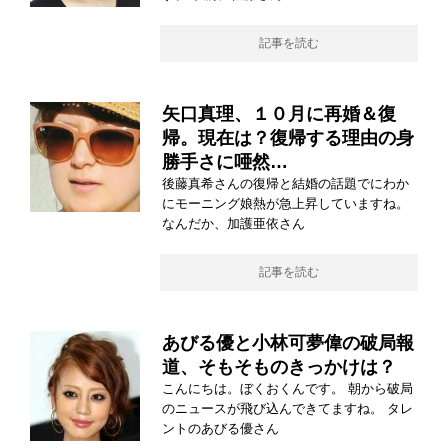
記事を読む
矢口真理、１０月に再婚＆復
帰。現在は？復帰する理由の身
勝手さに唖然…
後藤真希さんの復帰と結婚の話題でにわか
にモーニング娘熱が急上昇していますね。
なんだか、加護亜依さん
記事を読む
あびる優と小林可夢偉の破局報
道、そもそものきっかけは？
こんにちは。ぼくおくんです。 朝から破局
のニュースが飛び込んできてますね。 タレ
ントのあびる優さん