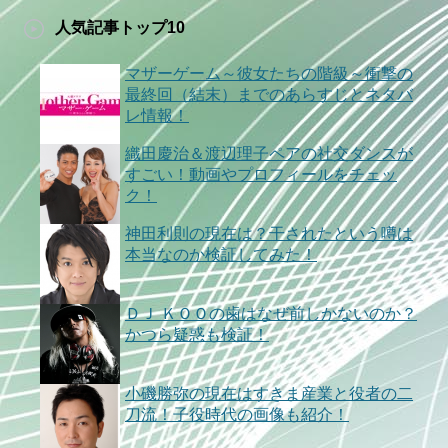
人気記事トップ10
マザーゲーム～彼女たちの階級～衝撃の
最終回（結末）までのあらすじとネタバ
レ情報！
織田慶治＆渡辺理子ペアの社交ダンスが
すごい！動画やプロフィールをチェッ
ク！
神田利則の現在は？干されたという噂は
本当なのか検証してみた！
ＤＪ ＫＯＯの歯はなぜ前しかないのか？
かつら疑惑も検証！
小磯勝弥の現在はすきま産業と役者の二
刀流！子役時代の画像も紹介！