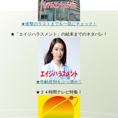
★衝撃のラストまでを一気にチェック！
★「エイジハラスメント」の結末までのネタバレ！
★年齢差別をぶっ潰せ！
★２４時間テレビ特集！