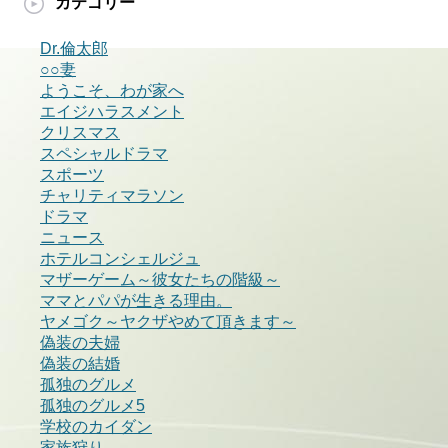
カテゴリー
Dr.倫太郎
○○妻
ようこそ、わが家へ
エイジハラスメント
クリスマス
スペシャルドラマ
スポーツ
チャリティマラソン
ドラマ
ニュース
ホテルコンシェルジュ
マザーゲーム～彼女たちの階級～
ママとパパが生きる理由。
ヤメゴク～ヤクザやめて頂きます～
偽装の夫婦
偽装の結婚
孤独のグルメ
孤独のグルメ5
学校のカイダン
家族狩り