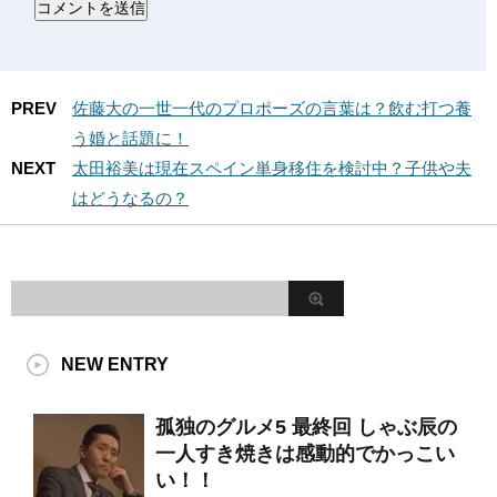
PREV
佐藤大の一世一代のプロポーズの言葉は？飲む打つ養
う婚と話題に！
NEXT
太田裕美は現在スペイン単身移住を検討中？子供や夫
はどうなるの？
NEW ENTRY
孤独のグルメ5 最終回 しゃぶ辰の
一人すき焼きは感動的でかっこい
い！！