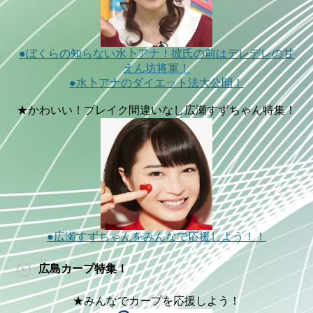
●ぼくらの知らない水卜アナ！彼氏の前はデレデレの甘
えん坊将軍！
●水卜アナのダイエット法大公開！
★かわいい！ブレイク間違いなし広瀬すずちゃん特集！
●広瀬すずちゃんをみんなで応援しよう！！
広島カープ特集！
★みんなでカープを応援しよう！