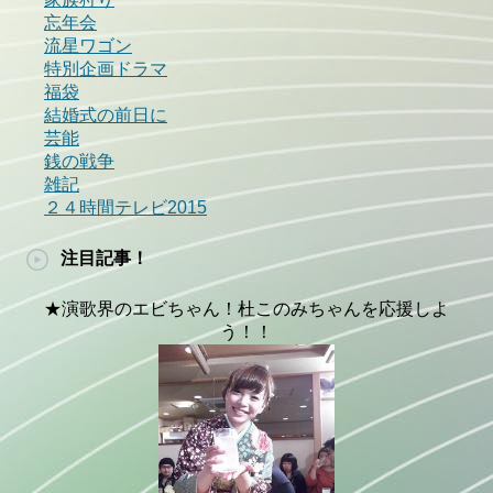
忘年会
流星ワゴン
特別企画ドラマ
福袋
結婚式の前日に
芸能
銭の戦争
雑記
２４時間テレビ2015
注目記事！
★演歌界のエビちゃん！杜このみちゃんを応援しよ
う！！