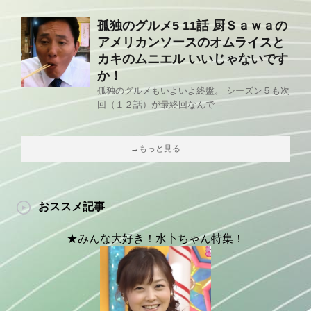
孤独のグルメ5 11話 厨Ｓａｗａの
アメリカンソースのオムライスと
カキのムニエル いいじゃないです
か！
孤独のグルメもいよいよ終盤。 シーズン５も次
回（１２話）が最終回なんで
→もっと見る
おススメ記事
★みんな大好き！水卜ちゃん特集！