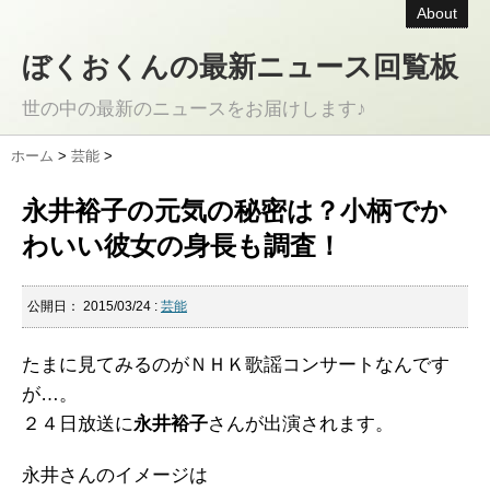
About
ぼくおくんの最新ニュース回覧板
世の中の最新のニュースをお届けします♪
ホーム
>
芸能
>
永井裕子の元気の秘密は？小柄でか
わいい彼女の身長も調査！
公開日：
2015/03/24
:
芸能
たまに見てみるのがＮＨＫ歌謡コンサートなんです
が…。
２４日放送に
永井裕子
さんが出演されます。
永井さんのイメージは