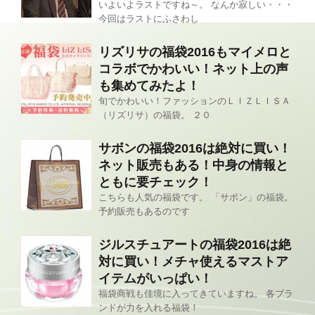
いよいよラストですね～。 なんか寂しい・・・
今回はラストにふさわし
リズリサの福袋2016もマイメロと
コラボでかわいい！ネット上の声
も集めてみたよ！
旬でかわいい！ファッションのＬＩＺＬＩＳＡ
（リズリサ）の福袋。 ２０
サボンの福袋2016は絶対に買い！
ネット販売もある！中身の情報と
ともに要チェック！
こちらも人気の福袋です。 「サボン」の福袋。
予約販売もあるのです
ジルスチュアートの福袋2016は絶
対に買い！メチャ使えるマストア
イテムがいっぱい！
福袋商戦も佳境に入ってきていますね。 各ブラ
ンドが力を入れる福袋！