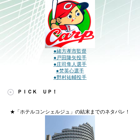
●緒方孝市監督
●戸田隆矢投手
●庄司隼人選手
●梵英心選手
●野村祐輔投手
ＰＩＣＫ ＵＰ！
★「ホテルコンシェルジュ」の結末までのネタバレ！