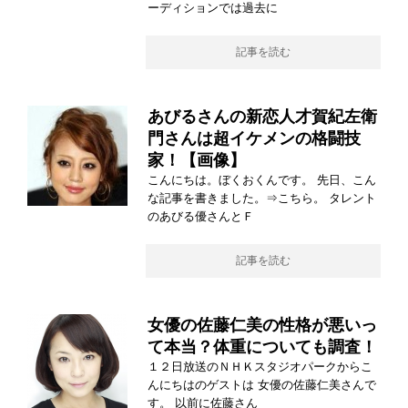
ーディションでは過去に
記事を読む
あびるさんの新恋人才賀紀左衛
門さんは超イケメンの格闘技
家！【画像】
こんにちは。ぼくおくんです。 先日、こん
な記事を書きました。⇒こちら。 タレント
のあびる優さんとＦ
記事を読む
女優の佐藤仁美の性格が悪いっ
て本当？体重についても調査！
１２日放送のＮＨＫスタジオパークからこ
んにちはのゲストは 女優の佐藤仁美さんで
す。 以前に佐藤さん