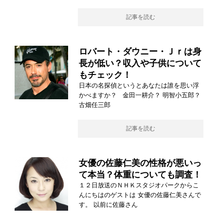
記事を読む
ロバート・ダウニー・Ｊｒは身
長が低い？収入や子供について
もチェック！
日本の名探偵というとあなたは誰を思い浮
かべますか？ 金田一耕介？ 明智小五郎？
古畑任三郎
記事を読む
女優の佐藤仁美の性格が悪いっ
て本当？体重についても調査！
１２日放送のＮＨＫスタジオパークからこ
んにちはのゲストは 女優の佐藤仁美さんで
す。 以前に佐藤さん