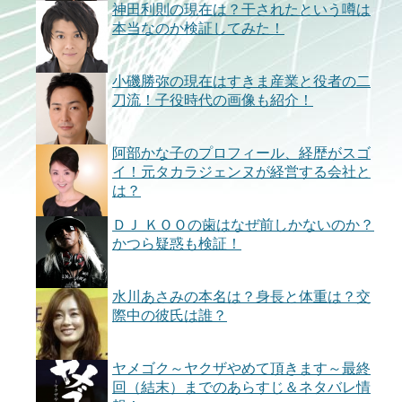
神田利則の現在は？干されたという噂は
本当なのか検証してみた！
小磯勝弥の現在はすきま産業と役者の二
刀流！子役時代の画像も紹介！
阿部かな子のプロフィール、経歴がスゴ
イ！元タカラジェンヌが経営する会社と
は？
ＤＪ ＫＯＯの歯はなぜ前しかないのか？
かつら疑惑も検証！
水川あさみの本名は？身長と体重は？交
際中の彼氏は誰？
ヤメゴク～ヤクザやめて頂きます～最終
回（結末）までのあらすじ＆ネタバレ情