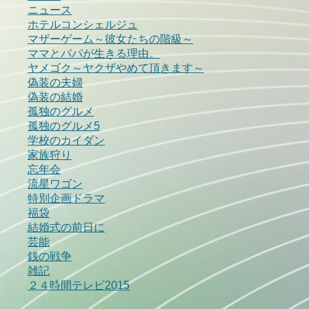
ニュース
ホテルコンシェルジュ
マザーゲーム～彼女たちの階級～
ママとパパが生きる理由。
ヤメゴク～ヤクザやめて頂きます～
偽装の夫婦
偽装の結婚
孤独のグルメ
孤独のグルメ5
学校のカイダン
家族狩り
忘年会
流星ワゴン
特別企画ドラマ
福袋
結婚式の前日に
芸能
銭の戦争
雑記
２４時間テレビ2015