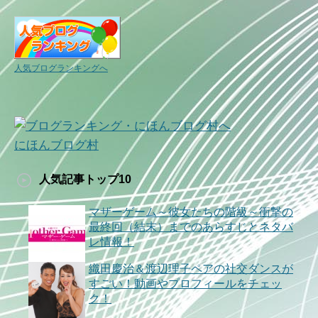
人気ブログランキングへ
にほんブログ村
人気記事トップ10
マザーゲーム～彼女たちの階級～衝撃の
最終回（結末）までのあらすじとネタバ
レ情報！
織田慶治＆渡辺理子ペアの社交ダンスが
すごい！動画やプロフィールをチェッ
ク！