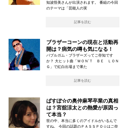
知波悟美さんが出演されます。 番組の今回
のテーマは「芸能人の実
記事を読む
ブラザーコーンの現在と活動再
開は？病気の噂も気になる！
バブルガム・ブラザーズってご存知です
か？ 大ヒット曲「ＷＯＮ’Ｔ ＢＥ ＬＯＮ
Ｇ」で紅白出場まで果た
記事を読む
ぱすぽ☆の奥仲麻琴卒業の真相
は？宮舘涼太との熱愛が原因っ
て本当？
世の中、本当に多くのアイドルがいるんで
すね。 今回の話題のＰＡＳＳＰＯ☆はご存