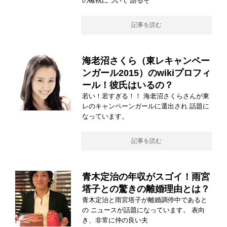
の確執について 語るそ
記事を読む
海老沼さくら（東レキャンペー
ンガール2015）のwikiプロフィ
ール！彼氏はいるの？
若い！若すぎる！！ 海老沼さくらさんが東
レのキャンペーンガールに選出され 話題に
なっています。
記事を読む
青木定治の年収がスゴイ！雨宮
塔子との驚きの離婚理由とは？
青木定治と雨宮塔子が離婚調停中であると
の ニュースが話題になっています。 表向
き、非常に仲の良い夫