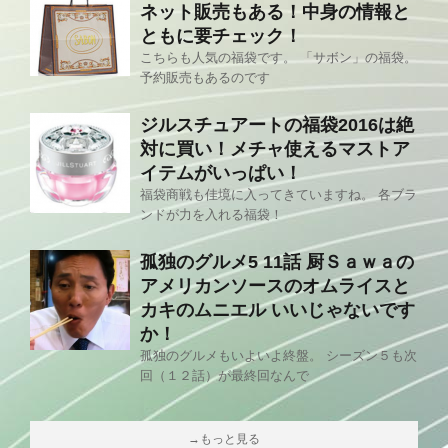
ネット販売もある！中身の情報と
ともに要チェック！
こちらも人気の福袋です。 「サボン」の福袋。
予約販売もあるのです
ジルスチュアートの福袋2016は絶
対に買い！メチャ使えるマストア
イテムがいっぱい！
福袋商戦も佳境に入ってきていますね。 各ブラ
ンドが力を入れる福袋！
孤独のグルメ5 11話 厨Ｓａｗａの
アメリカンソースのオムライスと
カキのムニエル いいじゃないです
か！
孤独のグルメもいよいよ終盤。 シーズン５も次
回（１２話）が最終回なんで
→もっと見る