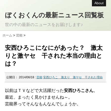
About
ぼくおくんの最新ニュース回覧板
世の中の最新のニュースをお届けします♪
ホーム
>
芸能
>
安西ひろこになにがあった？ 激太
りと激ヤセ 干された本当の理由と
は？
公開日：
2014/06/18
:
芸能
安西ひろこ 激太り 激ヤセ 干された理由
以前はＴＶなどで大活躍だった
安西ひろこさん
。
最近、まったく見かけませんね～。
芸能界ってそんなもんなんでしょうか。