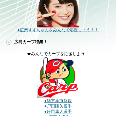
●広瀬すずちゃんをみんなで応援しよう！！
広島カープ特集！
★みんなでカープを応援しよう！
●緒方孝市監督
●戸田隆矢投手
●庄司隼人選手