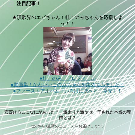
注目記事！
★演歌界のエビちゃん！杜このみちゃんを応援しよ
う！！
●杜このみ プロフィール
●動画集！かわいいこのみちゃんを集めてみました！
●ファーストアルバム「いろはにほへと」発売！！
安西ひろこになにがあった？ 激太りと激ヤセ 干された本当の理
由とは？
世の中の最新のニュースをお届けします♪
WordPress-Theme STINGER3