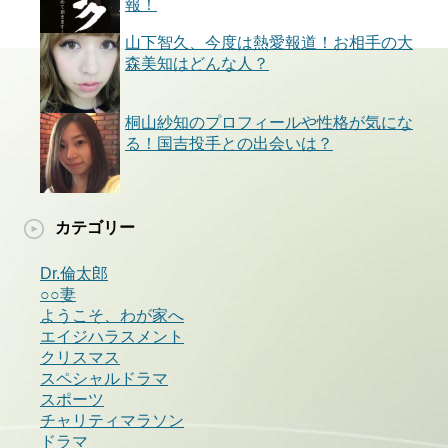
報！
山下智久、今度は熱愛報道！お相手の大
森美知はどんな人？
桐山紗知のプロフィールや性格が気にな
る！国吉投手との出会いは？
カテゴリー
Dr.倫太郎
○○妻
ようこそ、わが家へ
エイジハラスメント
クリスマス
スペシャルドラマ
スポーツ
チャリティマラソン
ドラマ