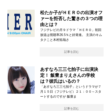
松たか子がＨＥＲＯの出演オフ
ァーを拒否した驚きの３つの理
由とは？
フジテレビの月９ドラマ「ＨＥＲＯ」初回
放送は視聴率26.5％と好発進。 主演のキム
タクこと木村拓哉さ
記事を読む
あすなろ三三七拍子に出演決
定！ 飯豊まりえさんの学校
は？彼氏はいるの？
「あすなろ三三七拍子」というドラマが７
月１５日（フジテレビ）２１：００～スタ
ートするのですが 飯豊ま
記事を読む