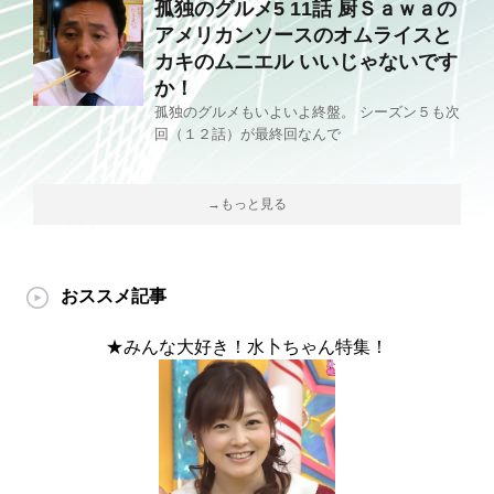
孤独のグルメ5 11話 厨Ｓａｗａの
アメリカンソースのオムライスと
カキのムニエル いいじゃないです
か！
孤独のグルメもいよいよ終盤。 シーズン５も次
回（１２話）が最終回なんで
→もっと見る
おススメ記事
★みんな大好き！水卜ちゃん特集！