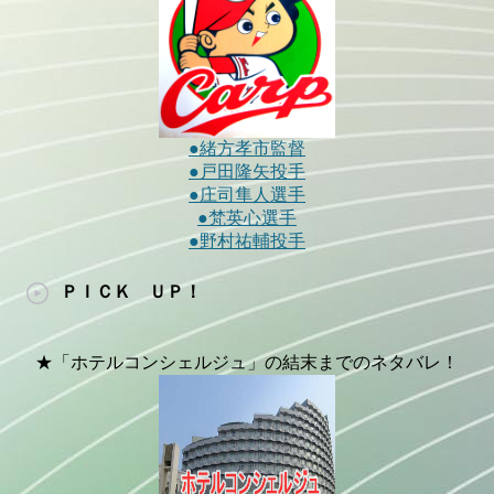
●緒方孝市監督
●戸田隆矢投手
●庄司隼人選手
●梵英心選手
●野村祐輔投手
ＰＩＣＫ ＵＰ！
★「ホテルコンシェルジュ」の結末までのネタバレ！