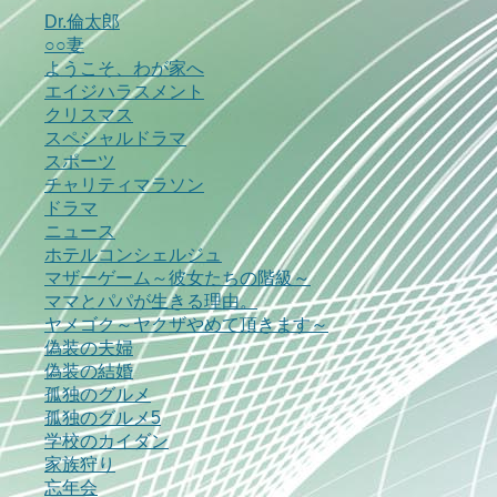
Dr.倫太郎
○○妻
ようこそ、わが家へ
エイジハラスメント
クリスマス
スペシャルドラマ
スポーツ
チャリティマラソン
ドラマ
ニュース
ホテルコンシェルジュ
マザーゲーム～彼女たちの階級～
ママとパパが生きる理由。
ヤメゴク～ヤクザやめて頂きます～
偽装の夫婦
偽装の結婚
孤独のグルメ
孤独のグルメ5
学校のカイダン
家族狩り
忘年会