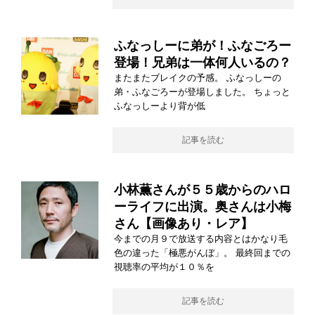
ふなっしーに弟が！ふなごろー
登場！兄弟は一体何人いるの？
またまたブレイクの予感。 ふなっしーの
弟・ふなごろーが登場しました。 ちょっと
ふなっしーより背が低
記事を読む
小林薫さんが５５歳からのハロ
ーライフに出演。奥さんは小梅
さん【画像あり・レア】
今までの月９で放送する内容とはかなり毛
色の違った「極悪がんぼ」。 最終回までの
視聴率の平均が１０％を
記事を読む