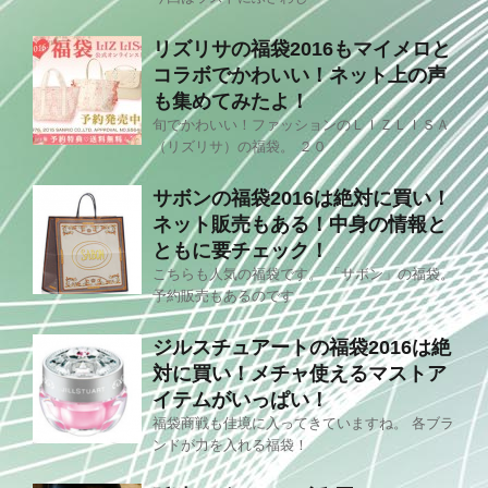
リズリサの福袋2016もマイメロと
コラボでかわいい！ネット上の声
も集めてみたよ！
旬でかわいい！ファッションのＬＩＺＬＩＳＡ
（リズリサ）の福袋。 ２０
サボンの福袋2016は絶対に買い！
ネット販売もある！中身の情報と
ともに要チェック！
こちらも人気の福袋です。 「サボン」の福袋。
予約販売もあるのです
ジルスチュアートの福袋2016は絶
対に買い！メチャ使えるマストア
イテムがいっぱい！
福袋商戦も佳境に入ってきていますね。 各ブラ
ンドが力を入れる福袋！