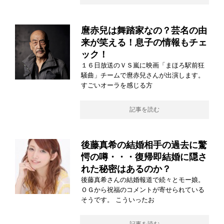
麿赤兒は舞踏家なの？芸名の由
来が笑える！息子の情報もチェ
ック！
１６日放送のＶＳ嵐に映画「まほろ駅前狂
騒曲」チームで麿赤兒さんが出演します。
すごいオーラを感じる方
記事を読む
後藤真希の結婚相手の過去に驚
愕の噂・・・復帰即結婚に隠さ
れた秘密はあるのか？
後藤真希さんの結婚報道で続々とモー娘。
ＯＧから祝福のコメントが寄せられている
そうです。 こういったお