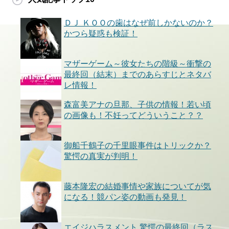
ＤＪ ＫＯＯの歯はなぜ前しかないのか？
かつら疑惑も検証！
マザーゲーム～彼女たちの階級～衝撃の
最終回（結末）までのあらすじとネタバ
レ情報！
森富美アナの旦那、子供の情報！若い頃
の画像も！不妊ってどういうこと？？
御船千鶴子の千里眼事件はトリックか？
驚愕の真実が判明！
藤本隆宏の結婚事情や家族についてが気
になる！競パン姿の動画も発見！
エイジハラスメント 驚愕の最終回（ラス