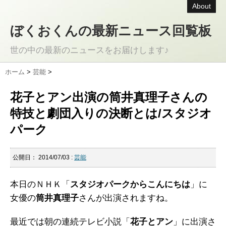
About
ぼくおくんの最新ニュース回覧板
世の中の最新のニュースをお届けします♪
ホーム
>
芸能
>
花子とアン出演の筒井真理子さんの
特技と劇団入りの決断とは/スタジオ
パーク
公開日：
2014/07/03
:
芸能
本日のＮＨＫ「
スタジオパークからこんにちは
」に
女優の
筒井真理子
さんが出演されますね。
最近では朝の連続テレビ小説「
花子とアン
」に出演さ