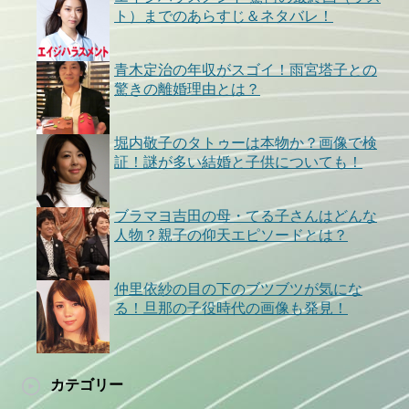
ト）までのあらすじ＆ネタバレ！
青木定治の年収がスゴイ！雨宮塔子との
驚きの離婚理由とは？
堀内敬子のタトゥーは本物か？画像で検
証！謎が多い結婚と子供についても！
ブラマヨ吉田の母・てる子さんはどんな
人物？親子の仰天エピソードとは？
仲里依紗の目の下のブツブツが気にな
る！旦那の子役時代の画像も発見！
カテゴリー