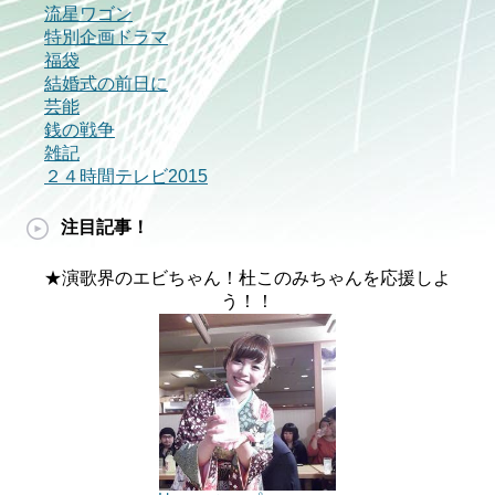
流星ワゴン
特別企画ドラマ
福袋
結婚式の前日に
芸能
銭の戦争
雑記
２４時間テレビ2015
注目記事！
★演歌界のエビちゃん！杜このみちゃんを応援しよ
う！！