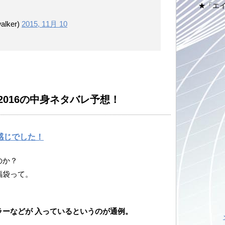
★「エ
lker)
2015, 11月 10
016の中身ネタバレ予想！
感じでした！
のか？
福袋って。
ーなどが 入っているというのが通例。