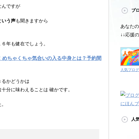
なんですが
ブ
という声
も聞きますから
あなたの
↓↓応援
１６年も健在でしょう。
！めちゃくちゃ気合いの入る中身とは？予約間
人気ブログ
きるかどうかは
十分に味わえることは 確かです。
にほんブ
た。
人