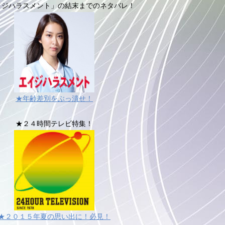
イジハラスメント」の結末までのネタバレ！
★年齢差別をぶっ潰せ！
★２４時間テレビ特集！
★２０１５年夏の思い出に！必見！