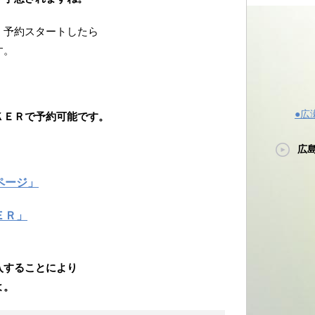
、予約スタートしたら
す。
●広
ＫＥＲで予約可能です。
広
ページ」
ＥＲ」
入することにより
よ。