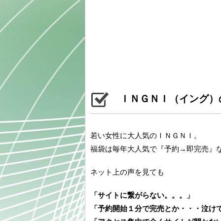
ＩＮＧＮＩ（イング）の
若い女性に大人気のＩＮＧＮＩ。
福袋は毎年大人気で『予約→即完売』
ネット上の声を見ても
「サイトに繋がらない。。。」
「予約開始１分で完売とか・・・泣け