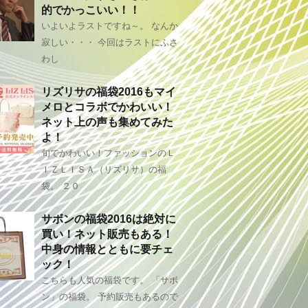
的でかっこいい！！
いよいよラストですね～。 なんか
寂しい・・・ 今回はラストにふさ
わし
リズリサの福袋2016もマイ
メロとコラボでかわいい！
ネット上の声も集めてみた
よ！
旬でかわいい！ファッションのＬ
ＩＺＬＩＳＡ（リズリサ）の福
袋。 ２０
サボンの福袋2016は絶対に
買い！ネット販売もある！
中身の情報とともに要チェ
ック！
こちらも人気の福袋です。 「サボ
ン」の福袋。 予約販売もあるので