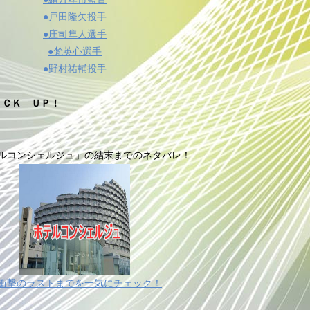
●戸田隆矢投手
●庄司隼人選手
●梵英心選手
●野村祐輔投手
ＩＣＫ ＵＰ！
ルコンシェルジュ」の結末までのネタバレ！
衝撃のラストまでを一気にチェック！