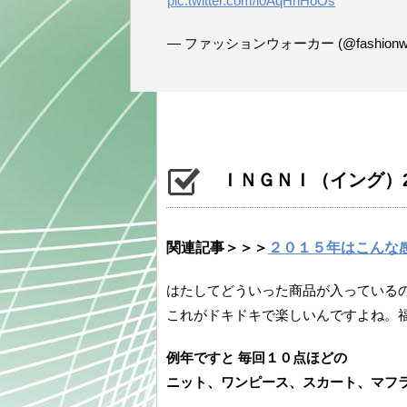
pic.twitter.com/i0AqHhHoOs
— ファッションウォーカー (@fashionwa
ＩＮＧＮＩ（イング）2
関連記事＞＞＞
２０１５年はこんな
はたしてどういった商品が入っている
これがドキドキで楽しいんですよね。
例年ですと 毎回１０点ほどの
ニット、ワンピース、スカート、マフラ