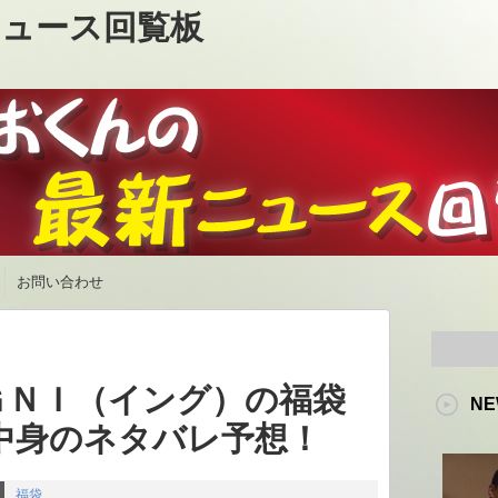
ュース回覧板
お問い合わせ
ＧＮＩ（イング）の福袋
NE
や中身のネタバレ予想！
福袋