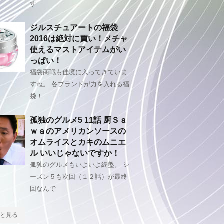
す
ジルスチュアートの福袋
2016は絶対に買い！メチャ
使えるマストアイテムがい
っぱい！
福袋商戦も佳境に入ってきていま
すね。 各ブランドが力を入れる福
袋！
孤独のグルメ5 11話 厨Ｓａ
ｗａのアメリカンソースの
オムライスとカキのムニエ
ル いいじゃないですか！
孤独のグルメもいよいよ終盤。 シ
ーズン５も次回（１２話）が最終
回なんで
と見る