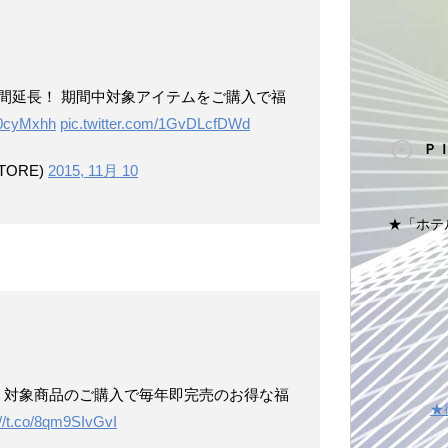
期間延長！ 期間中対象アイテムをご購入で福
of0cyMxhh
pic.twitter.com/1GvDLcfDWd
Ｐ
TORE)
2015, 11月 10
★「ホテ
ET♥ 対象商品のご購入で毎年即完売のお得な福
★
://t.co/8qm9SIvGvI