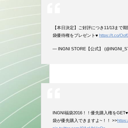
【本日決定】ご好評につき11/13まで
袋優待権をプレゼント♥
https://t.co/O
— INGNI STORE【公式】 (@INGNI_S
INGNI福袋2016！！優先購入権をG
袋が優先購入できますよ~！！ >>
https