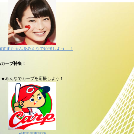
瀬すずちゃんをみんなで応援しよう！！
島カープ特集！
★みんなでカープを応援しよう！
●緒方孝市監督