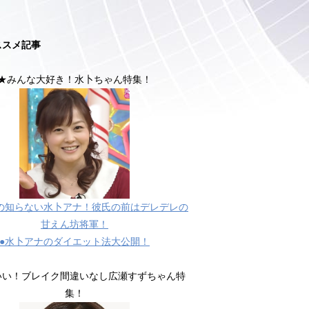
ススメ記事
★みんな大好き！水卜ちゃん特集！
の知らない水卜アナ！彼氏の前はデレデレの
甘えん坊将軍！
●水卜アナのダイエット法大公開！
いい！ブレイク間違いなし広瀬すずちゃん特
集！