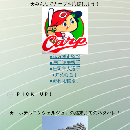
★みんなでカープを応援しよう！
●緒方孝市監督
●戸田隆矢投手
●庄司隼人選手
●梵英心選手
●野村祐輔投手
ＰＩＣＫ ＵＰ！
★「ホテルコンシェルジュ」の結末までのネタバレ！