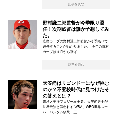
記事を読む
野村謙二郎監督が今季限り退
任！次期監督は誰か予想してみ
た。
広島カープの野村謙二郎監督が今季限りで
退任することがわかりました。 今年の野村
カープは４月から飛ば
記事を読む
天笠尚はリゴンドーになぜ挑む
のか？不登校時代に見つけたそ
の答えとは？
東洋太平洋フェザー級王者、天笠尚選手が
世界最強と謳われる WBA、WBO世界スー
パーバンタム級統一王