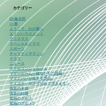
カテゴリー
Dr.倫太郎
○○妻
ようこそ、わが家へ
エイジハラスメント
クリスマス
スペシャルドラマ
スポーツ
チャリティマラソン
ドラマ
ニュース
ホテルコンシェルジュ
マザーゲーム～彼女たちの階級～
ママとパパが生きる理由。
ヤメゴク～ヤクザやめて頂きます～
偽装の夫婦
偽装の結婚
孤独のグルメ
孤独のグルメ5