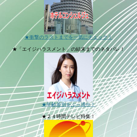
★衝撃のラストまでを一気にチェック！
★「エイジハラスメント」の結末までのネタバレ！
★年齢差別をぶっ潰せ！
★２４時間テレビ特集！