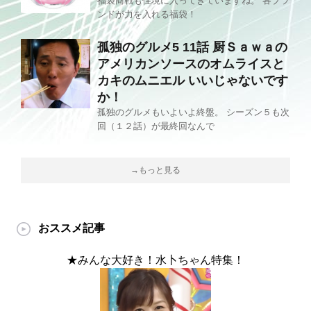
福袋商戦も佳境に入ってきていますね。 各ブラ
ンドが力を入れる福袋！
孤独のグルメ5 11話 厨Ｓａｗａの
アメリカンソースのオムライスと
カキのムニエル いいじゃないです
か！
孤独のグルメもいよいよ終盤。 シーズン５も次
回（１２話）が最終回なんで
→もっと見る
おススメ記事
★みんな大好き！水卜ちゃん特集！