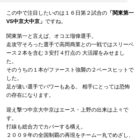
この中で注目したいのは１６日第２試合の
「関東第一
VS中京大中京」
ですね。
関東第一と言えば、オコエ瑠偉選手。
走攻守そろった選手で高岡商業との一戦ではスリーベ
ース２本を含む３安打４打点の 大活躍をみせまし
た。
そのうちの１本がファースト強襲の２ベースヒットで
した。
足が速い選手でパワーもある。 相手にとっては恐怖
の存在になります。
迎え撃つ中京大中京はエース・上野の出来は上々で
す。
打線も総合力でカバーする構え。
２００９年の全国制覇の再現をチーム一丸でめざし、