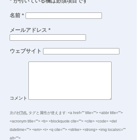
*
が付いている欄は必須項目です
名前
*
メールアドレス
*
ウェブサイト
コメント
次の
HTML
タグと属性が使えます:
<a href="" title=""> <abbr title="">
<acronym title=""> <b> <blockquote cite=""> <cite> <code> <del
datetime=""> <em> <i> <q cite=""> <strike> <strong> <img localsrc=""
alt="">