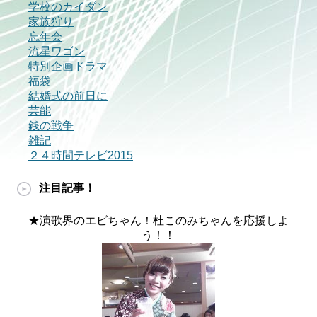
学校のカイダン
家族狩り
忘年会
流星ワゴン
特別企画ドラマ
福袋
結婚式の前日に
芸能
銭の戦争
雑記
２４時間テレビ2015
注目記事！
★演歌界のエビちゃん！杜このみちゃんを応援しよ
う！！