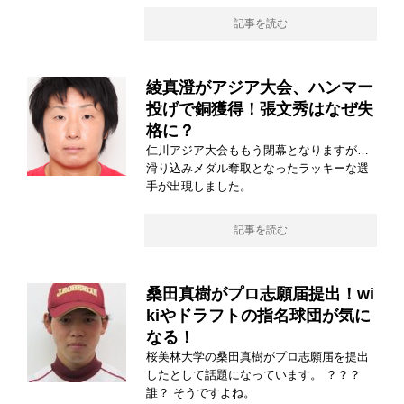
記事を読む
綾真澄がアジア大会、ハンマー
投げで銅獲得！張文秀はなぜ失
格に？
仁川アジア大会ももう閉幕となりますが…
滑り込みメダル奪取となったラッキーな選
手が出現しました。
記事を読む
桑田真樹がプロ志願届提出！wi
kiやドラフトの指名球団が気に
なる！
桜美林大学の桑田真樹がプロ志願届を提出
したとして話題になっています。 ？？？
誰？ そうですよね。