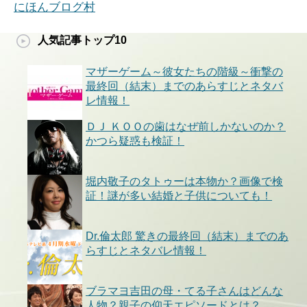
にほんブログ村
人気記事トップ10
マザーゲーム～彼女たちの階級～衝撃の
最終回（結末）までのあらすじとネタバ
レ情報！
ＤＪ ＫＯＯの歯はなぜ前しかないのか？
かつら疑惑も検証！
堀内敬子のタトゥーは本物か？画像で検
証！謎が多い結婚と子供についても！
Dr.倫太郎 驚きの最終回（結末）までのあ
らすじとネタバレ情報！
ブラマヨ吉田の母・てる子さんはどんな
人物？親子の仰天エピソードとは？