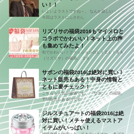
い！！
いよいよラストですね～。 なんか寂しい・・・
今回はラストにふさわし
リズリサの福袋2016もマイメロと
コラボでかわいい！ネット上の声
も集めてみたよ！
旬でかわいい！ファッションのＬＩＺＬＩＳＡ
（リズリサ）の福袋。 ２０
サボンの福袋2016は絶対に買い！
ネット販売もある！中身の情報と
ともに要チェック！
こちらも人気の福袋です。 「サボン」の福袋。
予約販売もあるのです
ジルスチュアートの福袋2016は絶
対に買い！メチャ使えるマストア
イテムがいっぱい！