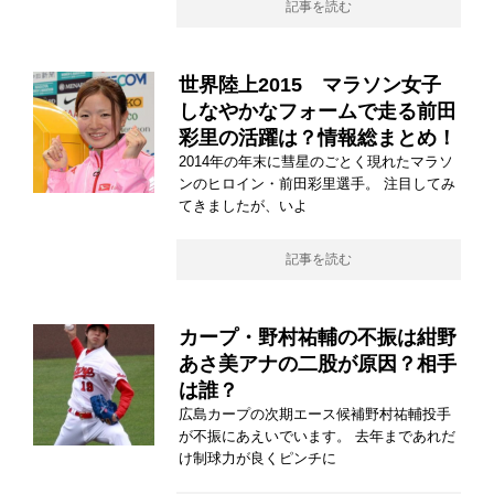
記事を読む
世界陸上2015 マラソン女子
しなやかなフォームで走る前田
彩里の活躍は？情報総まとめ！
2014年の年末に彗星のごとく現れたマラソ
ンのヒロイン・前田彩里選手。 注目してみ
てきましたが、いよ
記事を読む
カープ・野村祐輔の不振は紺野
あさ美アナの二股が原因？相手
は誰？
広島カープの次期エース候補野村祐輔投手
が不振にあえいでいます。 去年まであれだ
け制球力が良くピンチに