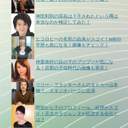
神田利則の現在は？干されたという噂は
本当なのか検証してみた！
ヒコロヒーの名前の由来がスゴイ！wikiや
学歴も気になる！画像もチェック！
仲里依紗の目の下のブツブツが気にな
る！旦那の子役時代の画像も発見！
リリー・フランキーさんのタトゥーは本
物？ スタジオパークに出演
阿部かな子のプロフィール、経歴がスゴ
イ！元タカラジェンヌが経営する会社と
は？