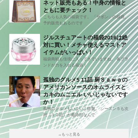
ネット販売もある！中身の情報と
ともに要チェック！
こちらも人気の福袋です。 「サボン」の福袋。
予約販売もあるのです
ジルスチュアートの福袋2016は絶
対に買い！メチャ使えるマストア
イテムがいっぱい！
福袋商戦も佳境に入ってきていますね。 各ブラ
ンドが力を入れる福袋！
孤独のグルメ5 11話 厨Ｓａｗａの
アメリカンソースのオムライスと
カキのムニエル いいじゃないです
か！
孤独のグルメもいよいよ終盤。 シーズン５も次
回（１２話）が最終回なんで
→もっと見る