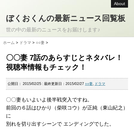
About
ぼくおくんの最新ニュース回覧板
世の中の最新のニュースをお届けします♪
ホーム
>
ドラマ
>
○○妻
>
〇〇妻 7話のあらすじとネタバレ！
視聴率情報もチェック！
公開日：
2015/02/25
: 最終更新日：2015/02/27
○○妻
,
ドラマ
〇〇妻もいよいよ後半戦突入ですね。
前回の６話はひかり（柴咲コウ）が正純（東山紀之）
に
別れを切り出すシーンで エンディングでした。