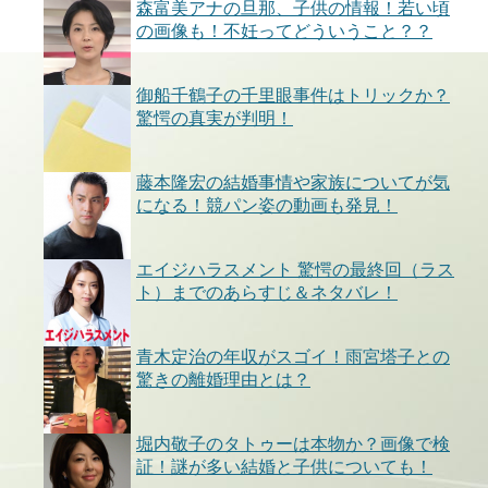
森富美アナの旦那、子供の情報！若い頃
の画像も！不妊ってどういうこと？？
御船千鶴子の千里眼事件はトリックか？
驚愕の真実が判明！
藤本隆宏の結婚事情や家族についてが気
になる！競パン姿の動画も発見！
エイジハラスメント 驚愕の最終回（ラス
ト）までのあらすじ＆ネタバレ！
青木定治の年収がスゴイ！雨宮塔子との
驚きの離婚理由とは？
堀内敬子のタトゥーは本物か？画像で検
証！謎が多い結婚と子供についても！