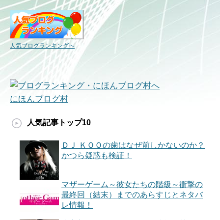
人気ブログランキングへ
にほんブログ村
人気記事トップ10
ＤＪ ＫＯＯの歯はなぜ前しかないのか？
かつら疑惑も検証！
マザーゲーム～彼女たちの階級～衝撃の
最終回（結末）までのあらすじとネタバ
レ情報！