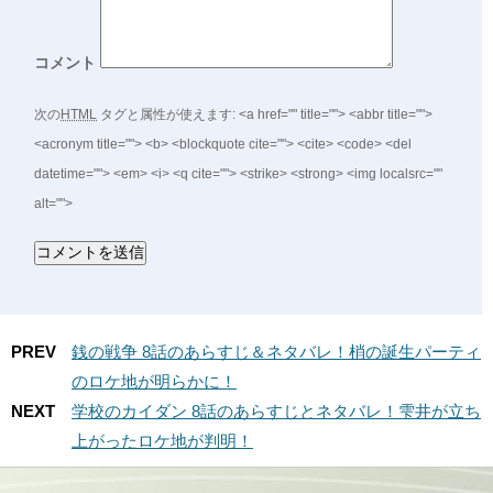
コメント
次の
HTML
タグと属性が使えます:
<a href="" title=""> <abbr title="">
<acronym title=""> <b> <blockquote cite=""> <cite> <code> <del
datetime=""> <em> <i> <q cite=""> <strike> <strong> <img localsrc=""
alt="">
PREV
銭の戦争 8話のあらすじ＆ネタバレ！梢の誕生パーティ
のロケ地が明らかに！
NEXT
学校のカイダン 8話のあらすじとネタバレ！雫井が立ち
上がったロケ地が判明！