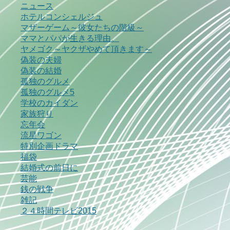
ニュース
ホテルコンシェルジュ
マザーゲーム～彼女たちの階級～
ママとパパが生きる理由。
ヤメゴク～ヤクザやめて頂きます～
偽装の夫婦
偽装の結婚
孤独のグルメ
孤独のグルメ5
学校のカイダン
家族狩り
忘年会
流星ワゴン
特別企画ドラマ
福袋
結婚式の前日に
芸能
銭の戦争
雑記
２４時間テレビ2015