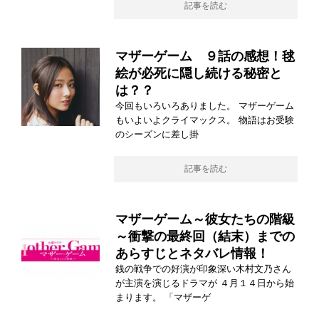
記事を読む
マザーゲーム ９話の感想！毬
絵が必死に隠し続ける秘密と
は？？
今回もいろいろありました。 マザーゲーム
もいよいよクライマックス。 物語はお受験
のシーズンに差し掛
記事を読む
マザーゲーム～彼女たちの階級
～衝撃の最終回（結末）までの
あらすじとネタバレ情報！
銭の戦争での好演が印象深い木村文乃さん
が主演を演じるドラマが ４月１４日から始
まります。 「マザーゲ