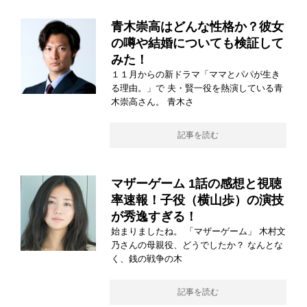
青木崇高はどんな性格か？彼女
の噂や結婚についても検証して
みた！
１１月からの新ドラマ「ママとパパが生き
る理由。」で 夫・賢一役を熱演している青
木崇高さん。 青木さ
記事を読む
マザーゲーム 1話の感想と視聴
率速報！子役（横山歩）の演技
が秀逸すぎる！
始まりましたね。 「マザーゲーム」 木村文
乃さんの母親役、どうでしたか？ なんとな
く、銭の戦争の木
記事を読む