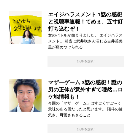
エイジハラスメント 1話の感想
と視聴率速報！てめぇ、五寸釘
打ち込むぞ！
女のバトルが始まりました。 エイジハラス
メント… 相当に武井咲さん演じる吉井英美
里が痛めつけられる
記事を読む
マザーゲーム 3話の感想！謎の
男の正体が意外すぎて唖然…ロ
ケ地情報も！
今回の「マザーゲーム」はすごくすご～く
意味のある回だったと思います。 陽斗の健
気さ、可愛さもさること
記事を読む