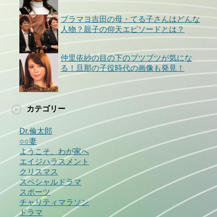
ブラマヨ吉田の母・てる子さんはどんな
人物？親子の仰天エピソードとは？
仲里依紗の目の下のブツブツが気にな
る！旦那の子役時代の画像も発見！
カテゴリー
Dr.倫太郎
○○妻
ようこそ、わが家へ
エイジハラスメント
クリスマス
スペシャルドラマ
スポーツ
チャリティマラソン
ドラマ