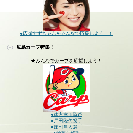
●広瀬すずちゃんをみんなで応援しよう！！
広島カープ特集！
★みんなでカープを応援しよう！
●緒方孝市監督
●戸田隆矢投手
●庄司隼人選手