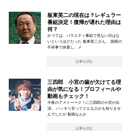
板東英二の現在は？レギュラー
番組決定！復帰が遅れた理由は
何？
かつては、バラエティ番組で見ない日はな
いというほどだった 板東英二さん。 脱税の
不祥事で休業し、メ
記事を読む
三四郎 小宮の歯が欠けてる理
由が気になる！プロフィールや
動画もチェック！
今夜のアメトーーク！に三四郎の小宮が出
演。 ハッキリ言ってどんな人かも知りませ
んでしたが 動画なんか
記事を読む