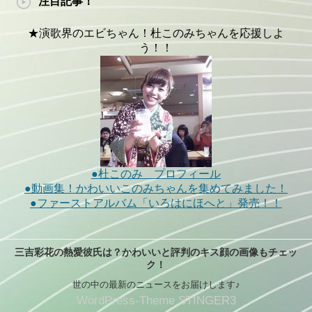
注目記事！
★演歌界のエビちゃん！杜このみちゃんを応援しよ
う！！
●杜このみ プロフィール
●動画集！かわいいこのみちゃんを集めてみました！
●ファーストアルバム「いろはにほへと」発売！！
三吉彩花の熱愛彼氏は？かわいいと評判のキス顔の画像もチェッ
ク！
世の中の最新のニュースをお届けします♪
WordPress-Theme STINGER3