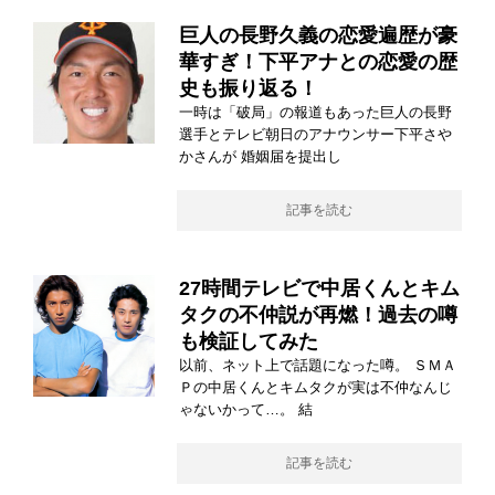
巨人の長野久義の恋愛遍歴が豪
華すぎ！下平アナとの恋愛の歴
史も振り返る！
一時は「破局」の報道もあった巨人の長野
選手とテレビ朝日のアナウンサー下平さや
かさんが 婚姻届を提出し
記事を読む
27時間テレビで中居くんとキム
タクの不仲説が再燃！過去の噂
も検証してみた
以前、ネット上で話題になった噂。 ＳＭＡ
Ｐの中居くんとキムタクが実は不仲なんじ
ゃないかって…。 結
記事を読む