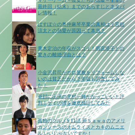
マザーゲーム～彼女たちの階級～衝撃の
最終回（結末）までのあらすじとネタバ
レ情報！
ぱすぽ☆の奥仲麻琴卒業の真相は？宮舘
涼太との熱愛が原因って本当？
青木定治の年収がスゴイ！雨宮塔子との
驚きの離婚理由とは？
小金沢昇司がボロ屋敷をリフォームしな
いのは貧乏だから？年収も調査してみ
た！
昼顔に出演の北村一輝がかっこいいと評
判！ゲイの噂を徹底検証してみた
孤独のグルメ5 11話 厨Ｓａｗａのアメリ
カンソースのオムライスとカキのムニエ
ル いいじゃないですか！