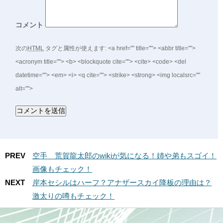
コメント
次の
HTML
タグと属性が使えます:
<a href="" title=""> <abbr title="">
<acronym title=""> <b> <blockquote cite=""> <cite> <code> <del
datetime=""> <em> <i> <q cite=""> <strike> <strong> <img localsrc=""
alt="">
PREV
空手 荒賀龍太郎のwikiが気になる！姉や弟もスゴイ！
画像もチェック！
NEXT
岸本セシルはハーフ？アナザースカイ降板の理由は？
激太りの噂もチェック！