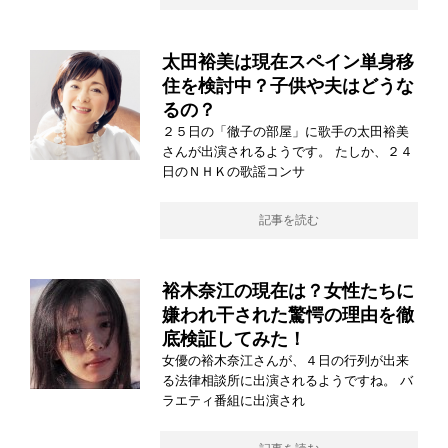
太田裕美は現在スペイン単身移
住を検討中？子供や夫はどうな
るの？
２５日の「徹子の部屋」に歌手の太田裕美
さんが出演されるようです。 たしか、２４
日のＮＨＫの歌謡コンサ
記事を読む
裕木奈江の現在は？女性たちに
嫌われ干された驚愕の理由を徹
底検証してみた！
女優の裕木奈江さんが、４日の行列が出来
る法律相談所に出演されるようですね。 バ
ラエティ番組に出演され