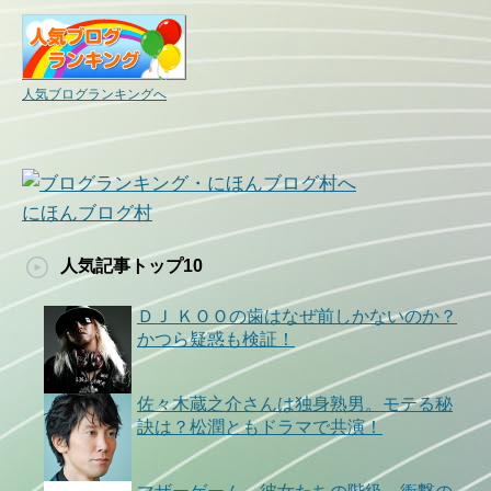
人気ブログランキングへ
にほんブログ村
人気記事トップ10
ＤＪ ＫＯＯの歯はなぜ前しかないのか？
かつら疑惑も検証！
佐々木蔵之介さんは独身熟男。モテる秘
訣は？松潤ともドラマで共演！