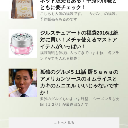
ネット販売もある！中身の情報と
ともに要チェック！
こちらも人気の福袋です。 「サボン」の福袋。
予約販売もあるのです
ジルスチュアートの福袋2016は絶
対に買い！メチャ使えるマストア
イテムがいっぱい！
福袋商戦も佳境に入ってきていますね。 各ブラ
ンドが力を入れる福袋！
孤独のグルメ5 11話 厨Ｓａｗａの
アメリカンソースのオムライスと
カキのムニエル いいじゃないです
か！
孤独のグルメもいよいよ終盤。 シーズン５も次
回（１２話）が最終回なんで
→もっと見る