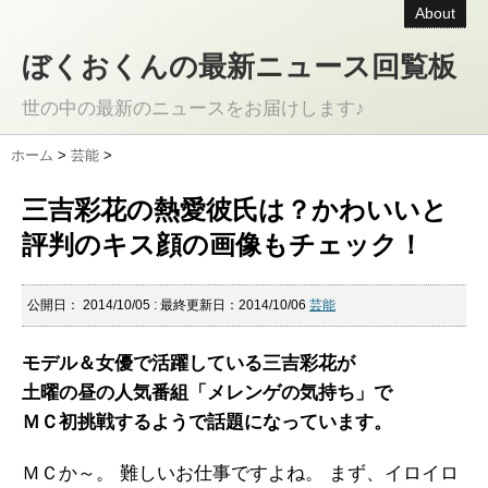
About
ぼくおくんの最新ニュース回覧板
世の中の最新のニュースをお届けします♪
ホーム
>
芸能
>
三吉彩花の熱愛彼氏は？かわいいと
評判のキス顔の画像もチェック！
公開日：
2014/10/05
: 最終更新日：2014/10/06
芸能
モデル＆女優で活躍している三吉彩花が
土曜の昼の人気番組「メレンゲの気持ち」で
ＭＣ初挑戦するようで話題になっています。
ＭＣか～。 難しいお仕事ですよね。 まず、イロイロ