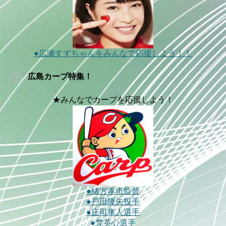
●広瀬すずちゃんをみんなで応援しよう！！
広島カープ特集！
★みんなでカープを応援しよう！
●緒方孝市監督
●戸田隆矢投手
●庄司隼人選手
●梵英心選手