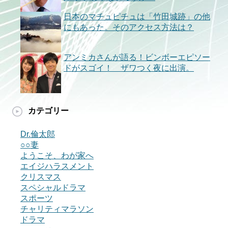
日本のマチュピチュは「竹田城跡」の他
にもあった。そのアクセス方法は？
アンミカさんが語る！ビンボーエピソー
ドがスゴイ！ ザワつく夜に出演。
カテゴリー
Dr.倫太郎
○○妻
ようこそ、わが家へ
エイジハラスメント
クリスマス
スペシャルドラマ
スポーツ
チャリティマラソン
ドラマ