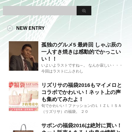
NEW ENTRY
孤独のグルメ5 最終回 しゃぶ辰の
一人すき焼きは感動的でかっこい
い！！
いよいよラストですね～。 なんか寂しい・・・
今回はラストにふさわし
リズリサの福袋2016もマイメロと
コラボでかわいい！ネット上の声
も集めてみたよ！
旬でかわいい！ファッションのＬＩＺＬＩＳＡ
（リズリサ）の福袋。 ２０
サボンの福袋2016は絶対に買い！