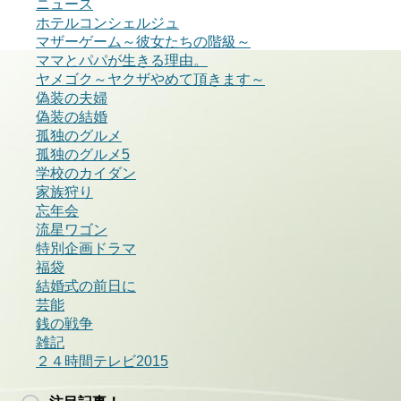
ニュース
ホテルコンシェルジュ
マザーゲーム～彼女たちの階級～
ママとパパが生きる理由。
ヤメゴク～ヤクザやめて頂きます～
偽装の夫婦
偽装の結婚
孤独のグルメ
孤独のグルメ5
学校のカイダン
家族狩り
忘年会
流星ワゴン
特別企画ドラマ
福袋
結婚式の前日に
芸能
銭の戦争
雑記
２４時間テレビ2015