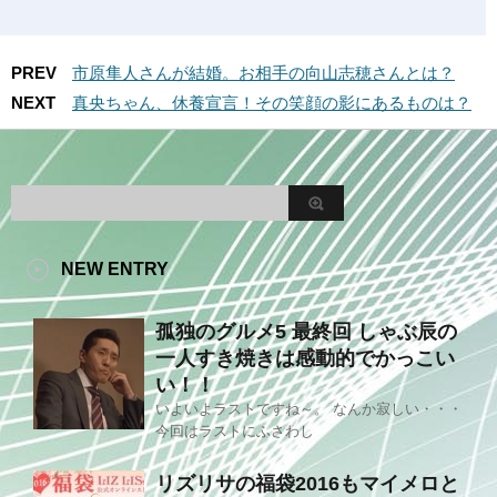
PREV
市原隼人さんが結婚。お相手の向山志穂さんとは？
NEXT
真央ちゃん、休養宣言！その笑顔の影にあるものは？
NEW ENTRY
孤独のグルメ5 最終回 しゃぶ辰の
一人すき焼きは感動的でかっこい
い！！
いよいよラストですね～。 なんか寂しい・・・
今回はラストにふさわし
リズリサの福袋2016もマイメロと