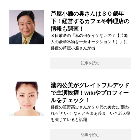
芦屋小雁の奥さんは３０歳年
下！経営するカフェや料理店の
情報も調査！
８日放送の「私の何がイケないの？【芸能
人の豪華私物を一斉オークション！】」に
俳優の芦屋小雁さんが出
記事を読む
瀧内公美がグレイトフルデッド
で主演抜擢！wikiやプロフィー
ルをチェック！
俳優の笹野高史さんが２０代の美女に“襲わ
れる”という なんともまぁ羨ましい？老人役
を演じていると話題
記事を読む