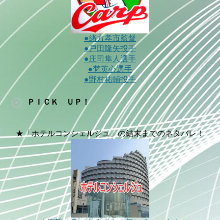
●緒方孝市監督
●戸田隆矢投手
●庄司隼人選手
●梵英心選手
●野村祐輔投手
ＰＩＣＫ ＵＰ！
★「ホテルコンシェルジュ」の結末までのネタバレ！