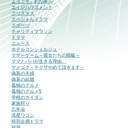
ようこそ、わが家へ
エイジハラスメント
クリスマス
スペシャルドラマ
スポーツ
チャリティマラソン
ドラマ
ニュース
ホテルコンシェルジュ
マザーゲーム～彼女たちの階級～
ママとパパが生きる理由。
ヤメゴク～ヤクザやめて頂きます～
偽装の夫婦
偽装の結婚
孤独のグルメ
孤独のグルメ5
学校のカイダン
家族狩り
忘年会
流星ワゴン
特別企画ドラマ
福袋