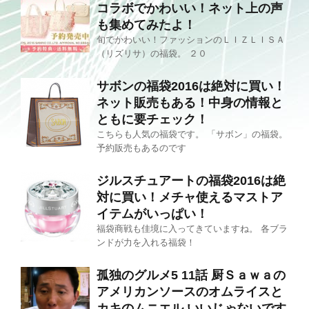
コラボでかわいい！ネット上の声
も集めてみたよ！
旬でかわいい！ファッションのＬＩＺＬＩＳＡ
（リズリサ）の福袋。 ２０
サボンの福袋2016は絶対に買い！
ネット販売もある！中身の情報と
ともに要チェック！
こちらも人気の福袋です。 「サボン」の福袋。
予約販売もあるのです
ジルスチュアートの福袋2016は絶
対に買い！メチャ使えるマストア
イテムがいっぱい！
福袋商戦も佳境に入ってきていますね。 各ブラ
ンドが力を入れる福袋！
孤独のグルメ5 11話 厨Ｓａｗａの
アメリカンソースのオムライスと
カキのムニエル いいじゃないです