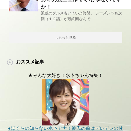
か！
孤独のグルメもいよいよ終盤。 シーズン５も次
回（１２話）が最終回なんで
→もっと見る
おススメ記事
★みんな大好き！水卜ちゃん特集！
●ぼくらの知らない水卜アナ！彼氏の前はデレデレの甘