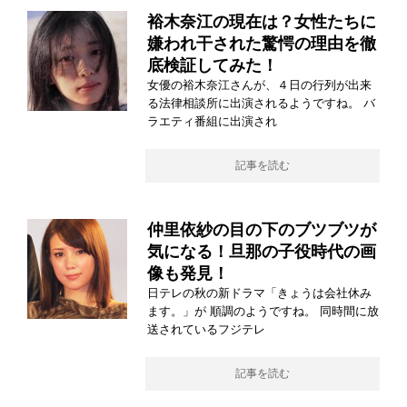
裕木奈江の現在は？女性たちに
嫌われ干された驚愕の理由を徹
底検証してみた！
女優の裕木奈江さんが、４日の行列が出来
る法律相談所に出演されるようですね。 バ
ラエティ番組に出演され
記事を読む
仲里依紗の目の下のブツブツが
気になる！旦那の子役時代の画
像も発見！
日テレの秋の新ドラマ「きょうは会社休み
ます。」が 順調のようですね。 同時間に放
送されているフジテレ
記事を読む