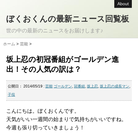
About
ぼくおくんの最新ニュース回覧板
世の中の最新のニュースをお届けします♪
ホーム
>
芸能
>
坂上忍の初冠番組がゴールデン進
出！その人気の訳は？
公開日：
2014/05/19
:
芸能
ゴールデン
,
冠番組
,
坂上忍
,
坂上忍の成長マン
,
子役
こんにちは。ぼくおくんです。
天気がいい一週間の始まりで気持ちがいいですね。
今週も張り切っていきましょう！