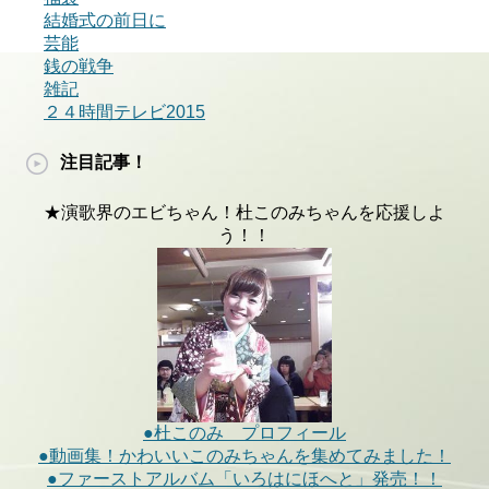
結婚式の前日に
芸能
銭の戦争
雑記
２４時間テレビ2015
注目記事！
★演歌界のエビちゃん！杜このみちゃんを応援しよ
う！！
●杜このみ プロフィール
●動画集！かわいいこのみちゃんを集めてみました！
●ファーストアルバム「いろはにほへと」発売！！