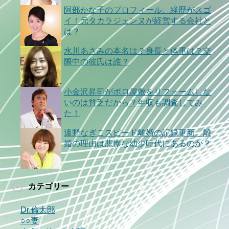
阿部かな子のプロフィール、経歴がスゴ
イ！元タカラジェンヌが経営する会社と
は？
水川あさみの本名は？身長と体重は？交
際中の彼氏は誰？
小金沢昇司がボロ屋敷をリフォームしな
いのは貧乏だから？年収も調査してみ
た！
遠野なぎこスピード離婚の記録更新。離
婚の理由は悲惨な幼少時代にあるのか？
カテゴリー
Dr.倫太郎
○○妻