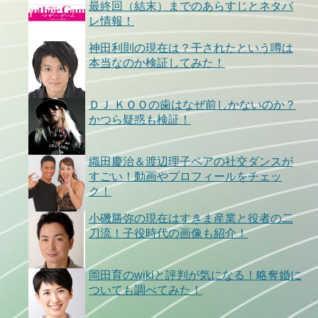
最終回（結末）までのあらすじとネタバ
レ情報！
神田利則の現在は？干されたという噂は
本当なのか検証してみた！
ＤＪ ＫＯＯの歯はなぜ前しかないのか？
かつら疑惑も検証！
織田慶治＆渡辺理子ペアの社交ダンスが
すごい！動画やプロフィールをチェッ
ク！
小磯勝弥の現在はすきま産業と役者の二
刀流！子役時代の画像も紹介！
岡田育のwikiと評判が気になる！略奪婚に
ついても調べてみた！