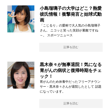
小島瑠璃子の大学はどこ？熱愛
彼氏情報！衝撃発言と始球式動
画
「こじるり」の愛称で大人気の小島瑠璃子
さん。 ニコッと笑った笑顔が素敵ですね
～。 スポーツニュース
記事を読む
黒木奈々が無事退院！気になる
胃がんの病状と復帰時期をチェ
ック！
胃がんのため休養中だったフリーアナウン
サー・黒木奈々さんが退院したとして 話題
になっています。
記事を読む