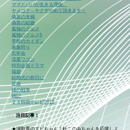
ママとパパが生きる理由。
ヤメゴク～ヤクザやめて頂きます～
偽装の夫婦
偽装の結婚
孤独のグルメ
孤独のグルメ5
学校のカイダン
家族狩り
忘年会
流星ワゴン
特別企画ドラマ
福袋
結婚式の前日に
芸能
銭の戦争
雑記
２４時間テレビ2015
注目記事！
★演歌界のエビちゃん！杜このみちゃんを応援しよ