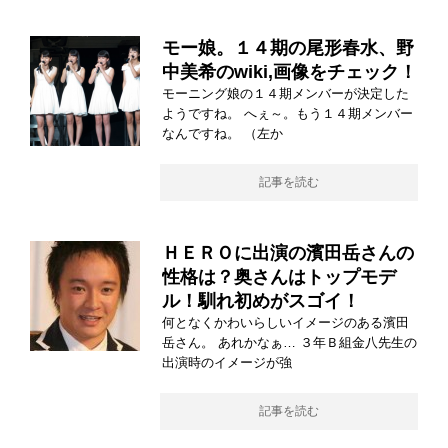
モー娘。１４期の尾形春水、野
中美希のwiki,画像をチェック！
モーニング娘の１４期メンバーが決定した
ようですね。 へぇ～。もう１４期メンバー
なんですね。 （左か
記事を読む
ＨＥＲＯに出演の濱田岳さんの
性格は？奥さんはトップモデ
ル！馴れ初めがスゴイ！
何となくかわいらしいイメージのある濱田
岳さん。 あれかなぁ… ３年Ｂ組金八先生の
出演時のイメージが強
記事を読む