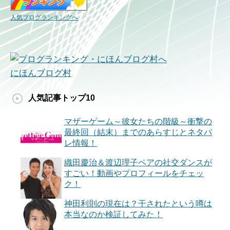
人気ブログランキングへ
にほんブログ村
人気記事トップ10
マザーゲーム～彼女たちの階級～衝撃の
最終回（結末）までのあらすじとネタバ
レ情報！
織田慶治＆渡辺理子ペアの社交ダンスが
すごい！動画やプロフィールをチェッ
ク！
神田利則の現在は？干されたという噂は
本当なのか検証してみた！