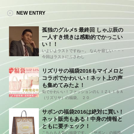
NEW ENTRY
孤独のグルメ5 最終回 しゃぶ辰の
一人すき焼きは感動的でかっこい
い！！
いよいよラストですね～。 なんか寂しい・・・
今回はラストにふさわし
リズリサの福袋2016もマイメロと
コラボでかわいい！ネット上の声
も集めてみたよ！
旬でかわいい！ファッションのＬＩＺＬＩＳＡ
（リズリサ）の福袋。 ２０
サボンの福袋2016は絶対に買い！
ネット販売もある！中身の情報と
ともに要チェック！
こちらも人気の福袋です。 「サボン」の福袋。