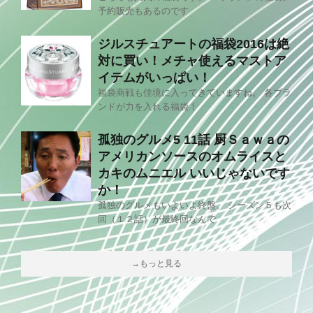
予約販売もあるのです
ジルスチュアートの福袋2016は絶
対に買い！メチャ使えるマストア
イテムがいっぱい！
福袋商戦も佳境に入ってきていますね。 各ブラ
ンドが力を入れる福袋！
孤独のグルメ5 11話 厨Ｓａｗａの
アメリカンソースのオムライスと
カキのムニエル いいじゃないです
か！
孤独のグルメもいよいよ終盤。 シーズン５も次
回（１２話）が最終回なんで
→もっと見る