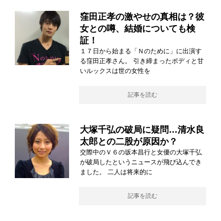
窪田正孝の激やせの真相は？彼
女との噂、結婚についても検
証！
１７日から始まる「Ｎのために」に出演す
る窪田正孝さん。 引き締まったボディと甘
いルックスは世の女性を
記事を読む
大塚千弘の破局に疑問…清水良
太郎との二股が原因か？
交際中のＶ６の坂本昌行と女優の大塚千弘
が破局したというニュースが飛び込んでき
ました。 二人は将来的に
記事を読む