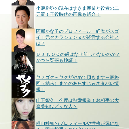
小磯勝弥の現在はすきま産業と役者の二
刀流！子役時代の画像も紹介！
阿部かな子のプロフィール、経歴がスゴ
イ！元タカラジェンヌが経営する会社と
は？
ＤＪ ＫＯＯの歯はなぜ前しかないのか？
かつら疑惑も検証！
ヤメゴク～ヤクザやめて頂きます～最終
回（結末）までのあらすじ＆ネタバレ情
報！
山下智久、今度は熱愛報道！お相手の大
森美知はどんな人？
桐山紗知のプロフィールや性格が気にな