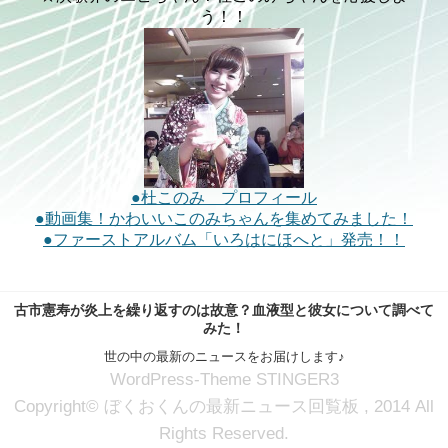
う！！
●杜このみ プロフィール
●動画集！かわいいこのみちゃんを集めてみました！
●ファーストアルバム「いろはにほへと」発売！！
古市憲寿が炎上を繰り返すのは故意？血液型と彼女について調べて
みた！
世の中の最新のニュースをお届けします♪
WordPress-Theme STINGER3
Copyright© ぼくおくんの最新ニュース回覧板 , 2014 All
Rights Reserved.