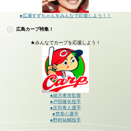
●広瀬すずちゃんをみんなで応援しよう！！
広島カープ特集！
★みんなでカープを応援しよう！
●緒方孝市監督
●戸田隆矢投手
●庄司隼人選手
●梵英心選手
●野村祐輔投手