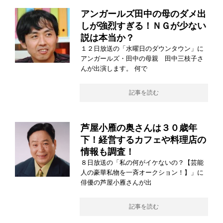
アンガールズ田中の母のダメ出
しが強烈すぎる！ＮＧが少ない
説は本当か？
１２日放送の「水曜日のダウンタウン」に
アンガールズ・田中の母親 田中三枝子さ
んが出演します。 何で
記事を読む
芦屋小雁の奥さんは３０歳年
下！経営するカフェや料理店の
情報も調査！
８日放送の「私の何がイケないの？【芸能
人の豪華私物を一斉オークション！】」に
俳優の芦屋小雁さんが出
記事を読む