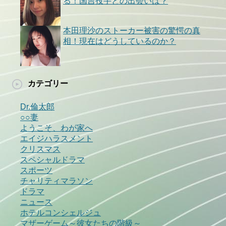
る！国吉投手との出会いは？
本田理沙のストーカー被害の驚愕の真
相！現在はどうしているのか？
カテゴリー
Dr.倫太郎
○○妻
ようこそ、わが家へ
エイジハラスメント
クリスマス
スペシャルドラマ
スポーツ
チャリティマラソン
ドラマ
ニュース
ホテルコンシェルジュ
マザーゲーム～彼女たちの階級～