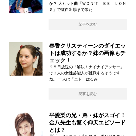
か？ 大ヒット曲「ＷＯＮ’Ｔ ＢＥ ＬＯＮ
Ｇ」で紅白出場まで果た
記事を読む
春香クリスティーンのダイエッ
トは成功するか？妹の画像もチ
ェック！
２５日放送の「解決！ナイナイアンサー」
で３人の女性芸能人が挑戦するそうです
ね。 一人は「エド・はるみ
記事を読む
平愛梨の兄・弟・妹がスゴイ！
金八先生も驚く仰天エピソード
とは？