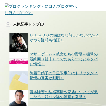
にほんブログ村
人気記事トップ10
ＤＪ ＫＯＯの歯はなぜ前しかないのか？
かつら疑惑も検証！
マザーゲーム～彼女たちの階級～衝撃の
最終回（結末）までのあらすじとネタバ
レ情報！
御船千鶴子の千里眼事件はトリックか？
驚愕の真実が判明！
藤本隆宏の結婚事情や家族についてが気
になる！競パン姿の動画も発見！