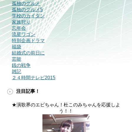
孤独のグルメ
孤独のグルメ5
学校のカイダン
家族狩り
忘年会
流星ワゴン
特別企画ドラマ
福袋
結婚式の前日に
芸能
銭の戦争
雑記
２４時間テレビ2015
注目記事！
★演歌界のエビちゃん！杜このみちゃんを応援しよ
う！！