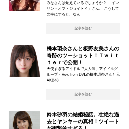
みなさんは覚えているでしょうか？ 「イン
リン・オブ・ジョイトイ」さん。 こうして
文字にすると、なん
記事を読む
橋本環奈さんと板野友美さんの
奇跡のツーショット！Ｔｗｉｔ
ｔｅｒで公開！
天使すぎるアイドルで大人気、アイドルグ
ループ・Rev. from DVLの橋本環奈さんと元
AKB48
記事を読む
鈴木砂羽の結婚秘話。壮絶な過
去とヤンキーの真相！ツイート
が衝撃的すぎる！