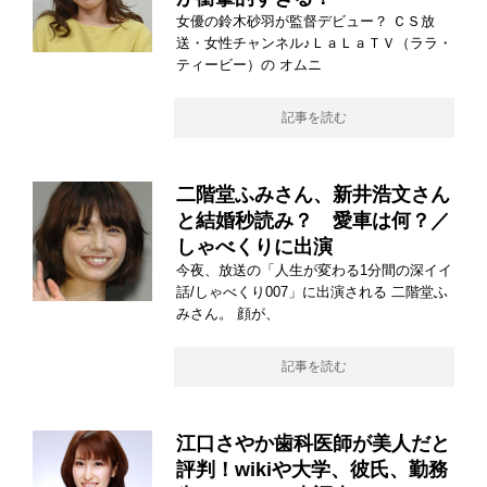
女優の鈴木砂羽が監督デビュー？ ＣＳ放
送・女性チャンネル♪ＬａＬａＴＶ（ララ・
ティービー）の オムニ
記事を読む
二階堂ふみさん、新井浩文さん
と結婚秒読み？ 愛車は何？／
しゃべくりに出演
今夜、放送の「人生が変わる1分間の深イイ
話/しゃべくり007」に出演される 二階堂ふ
みさん。 顔が、
記事を読む
江口さやか歯科医師が美人だと
評判！wikiや大学、彼氏、勤務