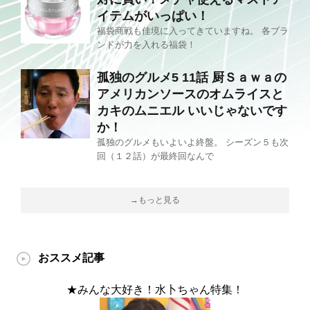
イテムがいっぱい！
福袋商戦も佳境に入ってきていますね。 各ブラ
ンドが力を入れる福袋！
孤独のグルメ5 11話 厨Ｓａｗａの
アメリカンソースのオムライスと
カキのムニエル いいじゃないです
か！
孤独のグルメもいよいよ終盤。 シーズン５も次
回（１２話）が最終回なんで
→もっと見る
おススメ記事
★みんな大好き！水卜ちゃん特集！