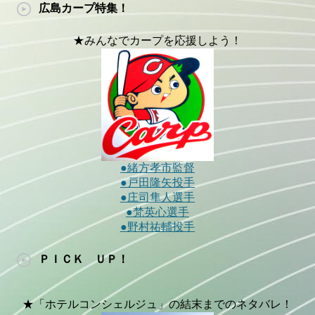
広島カープ特集！
★みんなでカープを応援しよう！
●緒方孝市監督
●戸田隆矢投手
●庄司隼人選手
●梵英心選手
●野村祐輔投手
ＰＩＣＫ ＵＰ！
★「ホテルコンシェルジュ」の結末までのネタバレ！