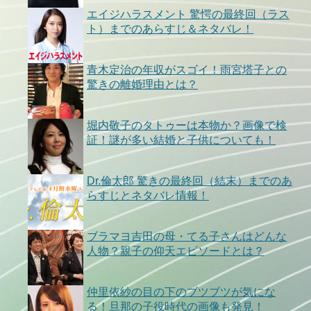
エイジハラスメント 驚愕の最終回（ラス
ト）までのあらすじ＆ネタバレ！
青木定治の年収がスゴイ！雨宮塔子との
驚きの離婚理由とは？
堀内敬子のタトゥーは本物か？画像で検
証！謎が多い結婚と子供についても！
Dr.倫太郎 驚きの最終回（結末）までのあ
らすじとネタバレ情報！
ブラマヨ吉田の母・てる子さんはどんな
人物？親子の仰天エピソードとは？
仲里依紗の目の下のブツブツが気にな
る！旦那の子役時代の画像も発見！