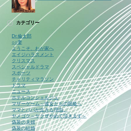
カテゴリー
Dr.倫太郎
○○妻
ようこそ、わが家へ
エイジハラスメント
クリスマス
スペシャルドラマ
スポーツ
チャリティマラソン
ドラマ
ニュース
ホテルコンシェルジュ
マザーゲーム～彼女たちの階級～
ママとパパが生きる理由。
ヤメゴク～ヤクザやめて頂きます～
偽装の夫婦
偽装の結婚