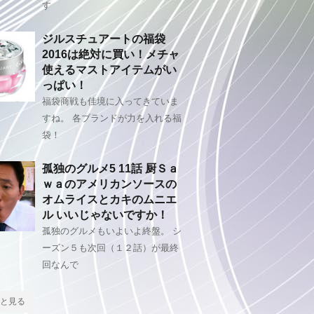
す
ジルスチュアートの福袋
2016は絶対に買い！メチャ
使えるマストアイテムがい
っぱい！
福袋商戦も佳境に入ってきていま
すね。 各ブランドが力を入れる福
袋！
孤独のグルメ5 11話 厨Ｓａ
ｗａのアメリカンソースの
オムライスとカキのムニエ
ル いいじゃないですか！
孤独のグルメもいよいよ終盤。 シ
ーズン５も次回（１２話）が最終
回なんで
と見る