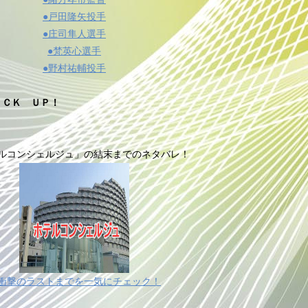
●戸田隆矢投手
●庄司隼人選手
●梵英心選手
●野村祐輔投手
ＩＣＫ ＵＰ！
ルコンシェルジュ」の結末までのネタバレ！
衝撃のラストまでを一気にチェック！