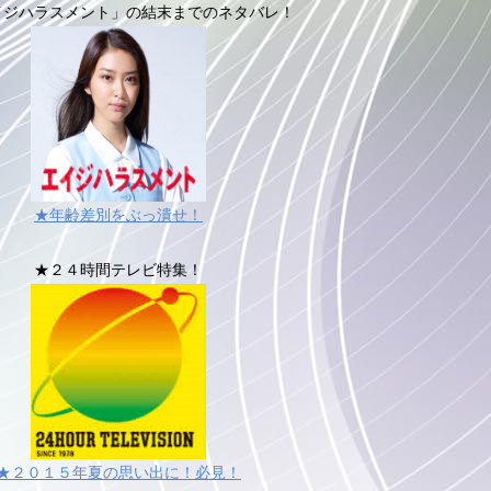
イジハラスメント」の結末までのネタバレ！
★年齢差別をぶっ潰せ！
★２４時間テレビ特集！
★２０１５年夏の思い出に！必見！