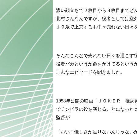
濃い顔立ちで２枚目から３枚目までど
北村さんなんですが、役者としては意
１９歳で上京するも中々売れない日々
そんなこんなで売れない日々を過ごす
役者バカというか命をかけてるという
こんなエピソードを聞きました。
1998年公開の映画「ＪＯＫＥＲ 疫病
でチンピラの役を演じることになった 
監督が
「おい！怪しさが足りないんじゃない