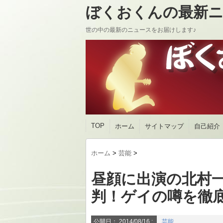
ぼくおくんの最新ニ
世の中の最新のニュースをお届けします♪
TOP
ホーム
サイトマップ
自己紹介
ホーム
>
芸能
>
昼顔に出演の北村
判！ゲイの噂を徹
公開日：
2014/08/16
:
芸能