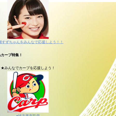
瀬すずちゃんをみんなで応援しよう！！
島カープ特集！
★みんなでカープを応援しよう！
●緒方孝市監督