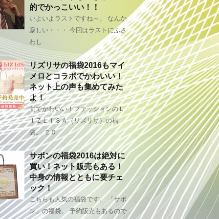
的でかっこいい！！
いよいよラストですね～。 なんか
寂しい・・・ 今回はラストにふさ
わし
リズリサの福袋2016もマイ
メロとコラボでかわいい！
ネット上の声も集めてみた
よ！
旬でかわいい！ファッションのＬ
ＩＺＬＩＳＡ（リズリサ）の福
袋。 ２０
サボンの福袋2016は絶対に
買い！ネット販売もある！
中身の情報とともに要チェ
ック！
こちらも人気の福袋です。 「サボ
ン」の福袋。 予約販売もあるので