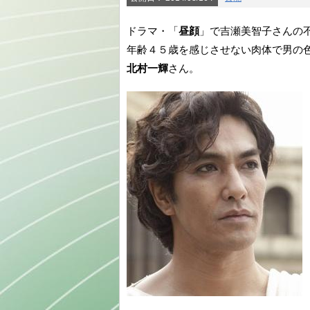
ドラマ・「
昼顔
」で吉瀬美智子さんの
年齢４５歳を感じさせない肉体で男の
北村一輝
さん。