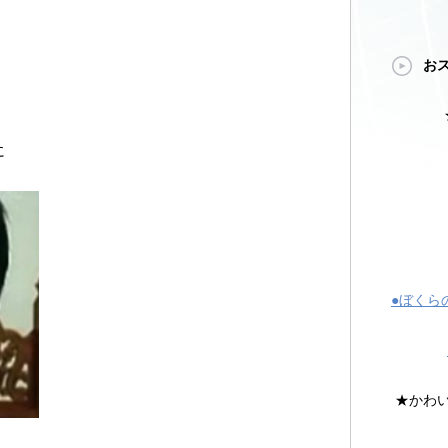
お
に
●ぼくら
★かわ