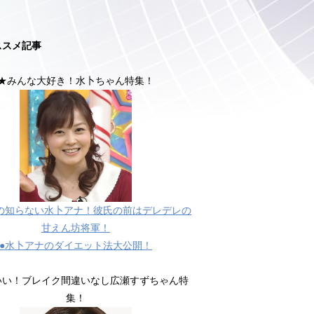
ススメ記事
★みんな大好き！水卜ちゃん特集！
の知らない水卜アナ！彼氏の前はデレデレの
甘えん坊将軍！
●水卜アナのダイエット法大公開！
いい！ブレイク間違いなし広瀬すずちゃん特
集！