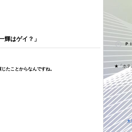
一輝はゲイ？」
Ｐ
★「ホテ
演じたことからなんですね。
★