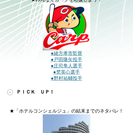
●緒方孝市監督
●戸田隆矢投手
●庄司隼人選手
●梵英心選手
●野村祐輔投手
ＰＩＣＫ ＵＰ！
★「ホテルコンシェルジュ」の結末までのネタバレ！