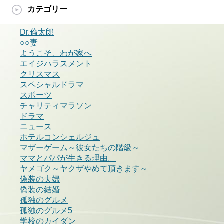
カテゴリー
Dr.倫太郎
○○妻
ようこそ、わが家へ
エイジハラスメント
クリスマス
スペシャルドラマ
スポーツ
チャリティマラソン
ドラマ
ニュース
ホテルコンシェルジュ
マザーゲーム～彼女たちの階級～
ママとパパが生きる理由。
ヤメゴク～ヤクザやめて頂きます～
偽装の夫婦
偽装の結婚
孤独のグルメ
孤独のグルメ5
学校のカイダン