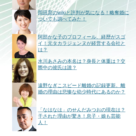
岡田育のwikiと評判が気になる！略奪婚に
ついても調べてみた！
阿部かな子のプロフィール、経歴がスゴ
イ！元タカラジェンヌが経営する会社と
は？
水川あさみの本名は？身長と体重は？交
際中の彼氏は誰？
遠野なぎこスピード離婚の記録更新。離
婚の理由は悲惨な幼少時代にあるのか？
「なはなは」のせんだみつおの現在は？
干された理由が驚き！息子・娘も芸能
人！