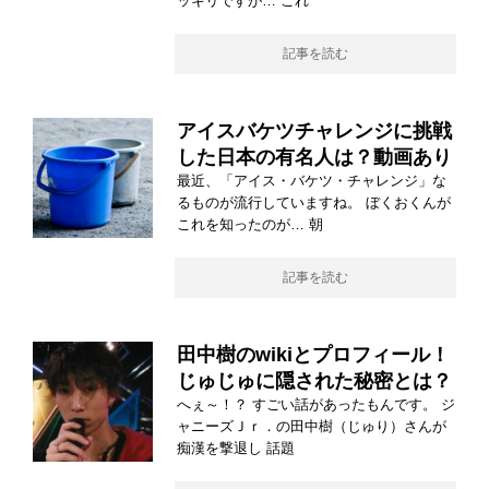
ッキリですが… これ
記事を読む
アイスバケツチャレンジに挑戦
した日本の有名人は？動画あり
最近、「アイス・バケツ・チャレンジ」な
るものが流行していますね。 ぼくおくんが
これを知ったのが… 朝
記事を読む
田中樹のwikiとプロフィール！
じゅじゅに隠された秘密とは？
へぇ～！？ すごい話があったもんです。 ジ
ャニーズＪｒ．の田中樹（じゅり）さんが
痴漢を撃退し 話題