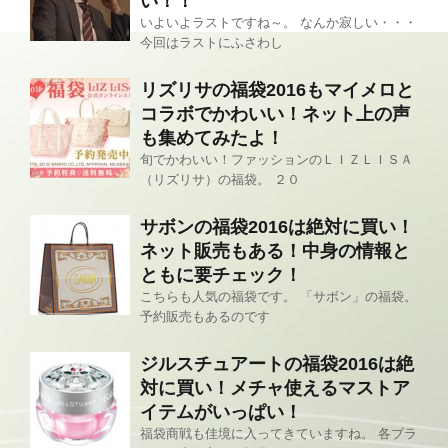
い！！
いよいよラストですね～。 なんか寂しい・・・
今回はラストにふさわし
リズリサの福袋2016もマイメロと
コラボでかわいい！ネット上の声
も集めてみたよ！
旬でかわいい！ファッションのＬＩＺＬＩＳＡ
（リズリサ）の福袋。 ２０
サボンの福袋2016は絶対に買い！
ネット販売もある！中身の情報と
ともに要チェック！
こちらも人気の福袋です。 「サボン」の福袋。
予約販売もあるのです
ジルスチュアートの福袋2016は絶
対に買い！メチャ使えるマストア
イテムがいっぱい！
福袋商戦も佳境に入ってきていますね。 各ブラ