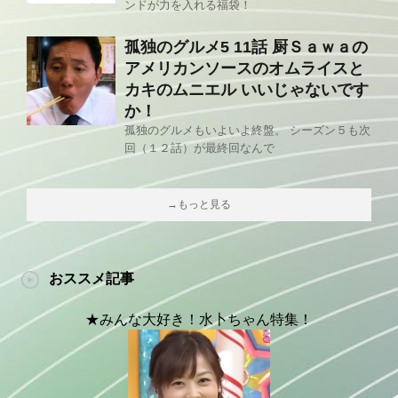
ンドが力を入れる福袋！
孤独のグルメ5 11話 厨Ｓａｗａの
アメリカンソースのオムライスと
カキのムニエル いいじゃないです
か！
孤独のグルメもいよいよ終盤。 シーズン５も次
回（１２話）が最終回なんで
→もっと見る
おススメ記事
★みんな大好き！水卜ちゃん特集！