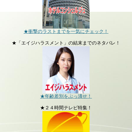
★衝撃のラストまでを一気にチェック！
★「エイジハラスメント」の結末までのネタバレ！
★年齢差別をぶっ潰せ！
★２４時間テレビ特集！