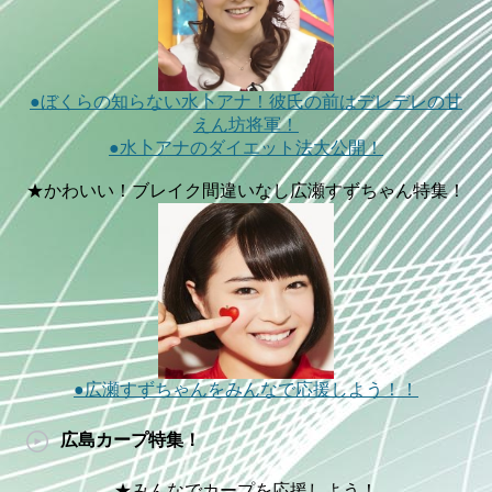
●ぼくらの知らない水卜アナ！彼氏の前はデレデレの甘
えん坊将軍！
●水卜アナのダイエット法大公開！
★かわいい！ブレイク間違いなし広瀬すずちゃん特集！
●広瀬すずちゃんをみんなで応援しよう！！
広島カープ特集！
★みんなでカープを応援しよう！