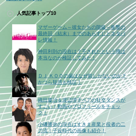
人気記事トップ10
マザーゲーム～彼女たちの階級～衝撃の
最終回（結末）までのあらすじとネタバ
レ情報！
神田利則の現在は？干されたという噂は
本当なのか検証してみた！
ＤＪ ＫＯＯの歯はなぜ前しかないのか？
かつら疑惑も検証！
織田慶治＆渡辺理子ペアの社交ダンスが
すごい！動画やプロフィールをチェッ
ク！
小磯勝弥の現在はすきま産業と役者の二
刀流！子役時代の画像も紹介！