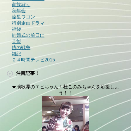
家族狩り
忘年会
流星ワゴン
特別企画ドラマ
福袋
結婚式の前日に
芸能
銭の戦争
雑記
２４時間テレビ2015
注目記事！
★演歌界のエビちゃん！杜このみちゃんを応援しよ
う！！