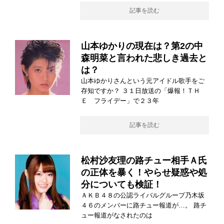
記事を読む
山本ゆかりの現在は？第2の中
森明菜と言われた悲しき過去と
は？
山本ゆかりさんという元アイドル歌手をご
存知ですか？ ３１日放送の「爆報！ＴＨ
Ｅ フライデー」で２３年
記事を読む
松村沙友理の路チュー相手Ａ氏
の正体を暴く！やらせ疑惑や処
分についても検証！
ＡＫＢ４８の公認ライバルグループ乃木坂
４６のメンバーに路チュー報道が…。 路チ
ュー報道がなされたのは