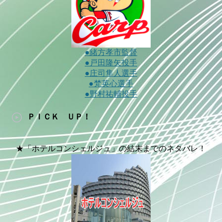
●緒方孝市監督
●戸田隆矢投手
●庄司隼人選手
●梵英心選手
●野村祐輔投手
ＰＩＣＫ ＵＰ！
★「ホテルコンシェルジュ」の結末までのネタバレ！