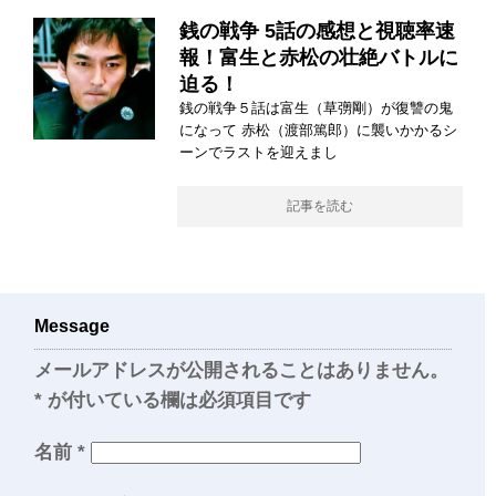
銭の戦争 5話の感想と視聴率速
報！富生と赤松の壮絶バトルに
迫る！
銭の戦争５話は富生（草彅剛）が復讐の鬼
になって 赤松（渡部篤郎）に襲いかかるシ
ーンでラストを迎えまし
記事を読む
Message
メールアドレスが公開されることはありません。
*
が付いている欄は必須項目です
名前
*