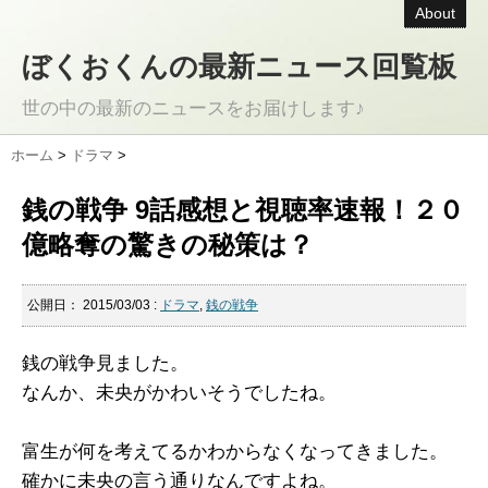
About
ぼくおくんの最新ニュース回覧板
世の中の最新のニュースをお届けします♪
ホーム
>
ドラマ
>
銭の戦争 9話感想と視聴率速報！２０
億略奪の驚きの秘策は？
公開日：
2015/03/03
:
ドラマ
,
銭の戦争
銭の戦争見ました。
なんか、未央がかわいそうでしたね。
富生が何を考えてるかわからなくなってきました。
確かに未央の言う通りなんですよね。