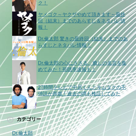
ク！
ヤメゴク～ヤクザやめて頂きます～最終
回（結末）までのあらすじ＆ネタバレ情
報！
Dr.倫太郎 驚きの最終回（結末）までのあ
らすじとネタバレ情報！
Dr.倫太郎の心にささる、癒しの名言を集
めてみた！視聴率速報も！
27時間テレビで中居くんとキムタクの不
仲説が再燃！過去の噂も検証してみた
カテゴリー
Dr.倫太郎