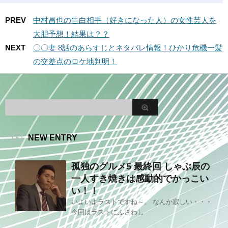
PREV
中村昌也の告白相手（好きになった人）の女性芸人を
大胆予想！結果は？？
NEXT
〇〇妻 8話のあらすじとネタバレ情報！ひかり危機一髪
の交差点のロケ地判明！
NEW ENTRY
孤独のグルメ5 最終回 しゃぶ辰の
一人すき焼きは感動的でかっこい
い！！
いよいよラストですね～。 なんか寂しい・・・
今回はラストにふさわし