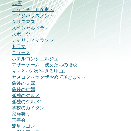
○○妻
ようこそ、わが家へ
エイジハラスメント
クリスマス
スペシャルドラマ
スポーツ
チャリティマラソン
ドラマ
ニュース
ホテルコンシェルジュ
マザーゲーム～彼女たちの階級～
ママとパパが生きる理由。
ヤメゴク～ヤクザやめて頂きます～
偽装の夫婦
偽装の結婚
孤独のグルメ
孤独のグルメ5
学校のカイダン
家族狩り
忘年会
流星ワゴン