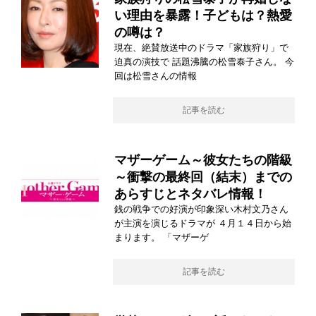
い理由を暴露！子どもは？熱愛
の噂は？
現在、絶賛放送中のドラマ「家族狩り」で
迫真の演技で 話題沸騰の松雪泰子さん。 今
回は松雪さんの情報
記事を読む
マザーゲーム～彼女たちの階級
～衝撃の最終回（結末）までの
あらすじとネタバレ情報！
銭の戦争での好演が印象深い木村文乃さん
が主演を演じるドラマが ４月１４日から始
まります。 「マザーゲ
記事を読む