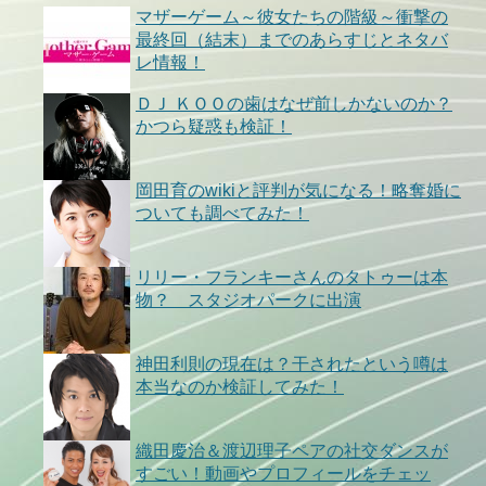
マザーゲーム～彼女たちの階級～衝撃の
最終回（結末）までのあらすじとネタバ
レ情報！
ＤＪ ＫＯＯの歯はなぜ前しかないのか？
かつら疑惑も検証！
岡田育のwikiと評判が気になる！略奪婚に
ついても調べてみた！
リリー・フランキーさんのタトゥーは本
物？ スタジオパークに出演
神田利則の現在は？干されたという噂は
本当なのか検証してみた！
織田慶治＆渡辺理子ペアの社交ダンスが
すごい！動画やプロフィールをチェッ