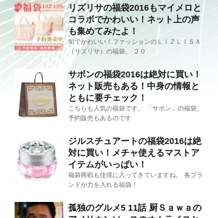
リズリサの福袋2016もマイメロと
コラボでかわいい！ネット上の声
も集めてみたよ！
旬でかわいい！ファッションのＬＩＺＬＩＳＡ
（リズリサ）の福袋。 ２０
サボンの福袋2016は絶対に買い！
ネット販売もある！中身の情報と
ともに要チェック！
こちらも人気の福袋です。 「サボン」の福袋。
予約販売もあるのです
ジルスチュアートの福袋2016は絶
対に買い！メチャ使えるマストア
イテムがいっぱい！
福袋商戦も佳境に入ってきていますね。 各ブラ
ンドが力を入れる福袋！
孤独のグルメ5 11話 厨Ｓａｗａの