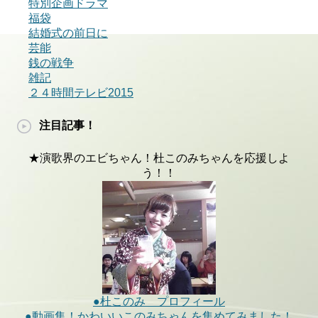
特別企画ドラマ
福袋
結婚式の前日に
芸能
銭の戦争
雑記
２４時間テレビ2015
注目記事！
★演歌界のエビちゃん！杜このみちゃんを応援しよ
う！！
●杜このみ プロフィール
●動画集！かわいいこのみちゃんを集めてみました！