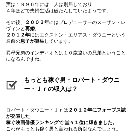
実は１９９６年には二人は別居しており
４年ほどで夫婦生活は破た
んしていたようです。
その後、
２００３年
にはプロデューサーのスーザン・
レ
ヴィンと
再婚
。
２０１２年
にはエクストン・エリアス・
ダウニーという
名前の
息子が誕生
しています。
異母兄弟のインディオとは１０歳違いの兄弟ということ
になるんで
すね。
もっとも稼ぐ男・ロバート・ダウニ
ー・Ｊｒの収入は？
ロバート・ダウニー・
Ｊｒは
２０１２年にフォーブス誌
が発表した
稼ぐ映画俳優ランキン
グで 堂々１位に輝きました。
これがもっとも稼ぐ男と言われる所以なん
でしょう。