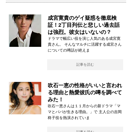
成宮寛貴のゲイ疑惑を徹底検
証！2丁目列伝と悲しい過去話
は強烈。彼女はいないの？
ドラマで幅広い役を演じ人気のある成宮寛
貴さん。 そんなマルチに活躍する成宮さん
についての噂話が絶えま
記事を読む
吹石一恵の性格がいいと言われ
る理由と熱愛彼氏の噂を調べて
みた！
吹石一恵さんは１１月からの新ドラマ「マ
マとパパが生きる理由。」で 主人公の吉岡
柊子役を熱演されていま