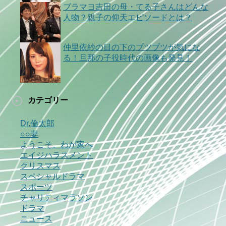
ブラマヨ吉田の母・てる子さんはどんな
人物？親子の仰天エピソードとは？
仲里依紗の目の下のブツブツが気にな
る！旦那の子役時代の画像も発見！
カテゴリー
Dr.倫太郎
○○妻
ようこそ、わが家へ
エイジハラスメント
クリスマス
スペシャルドラマ
スポーツ
チャリティマラソン
ドラマ
ニュース