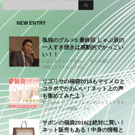
NEW ENTRY
孤独のグルメ5 最終回 しゃぶ辰の
一人すき焼きは感動的でかっこい
い！！
いよいよラストですね～。 なんか寂しい・・・
今回はラストにふさわし
リズリサの福袋2016もマイメロと
コラボでかわいい！ネット上の声
も集めてみたよ！
旬でかわいい！ファッションのＬＩＺＬＩＳＡ
（リズリサ）の福袋。 ２０
サボンの福袋2016は絶対に買い！
ネット販売もある！中身の情報と