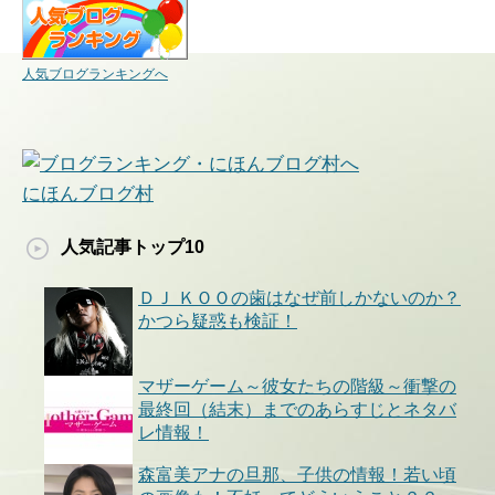
人気ブログランキングへ
にほんブログ村
人気記事トップ10
ＤＪ ＫＯＯの歯はなぜ前しかないのか？
かつら疑惑も検証！
マザーゲーム～彼女たちの階級～衝撃の
最終回（結末）までのあらすじとネタバ
レ情報！
森富美アナの旦那、子供の情報！若い頃