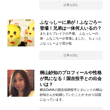
記事を読む
ふなっしーに弟が！ふなごろー
登場！兄弟は一体何人いるの？
またまたブレイクの予感。 ふなっしーの
弟・ふなごろーが登場しました。 ちょっと
ふなっしーより背が低
記事を読む
桐山紗知のプロフィールや性格
が気になる！国吉投手との出会
いは？
横浜DeNAの国吉佑樹投手とタレントの桐山
紗知さんが結婚していたことが わかり話題
になっています。