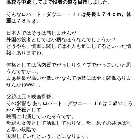
高校を中退 してまで役者の道を目指しました。
そんなロバート・ダウニー・Ｊｒは
身長１７４ｃｍ。体
重は７８ｋｇ。
日本人ではそうは感じませんが
外国の役者としては小柄なほうなんでしょうか？
どうやら、慎重に関しては本人も気にしてるといった情
報もありますね。
体格としては筋肉質でがっしりタイプでかっこいいと思
うんですが…。
まぁ身長が高いか低いかなんて演技には全く関係ありま
せんがねw
w…。
父親は元々映画監督。
その影響も ありロバート・ダウニー・Ｊｒは５歳のころ
から
子役
として
映画に出演していたそうです。
母親も女優として活動しており父、母、
息子の共演は割
と早い段階で
実現していたということになります。