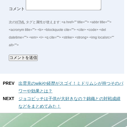
コメント
次の
HTML
タグと属性が使えます:
<a href="" title=""> <abbr title="">
<acronym title=""> <b> <blockquote cite=""> <cite> <code> <del
datetime=""> <em> <i> <q cite=""> <strike> <strong> <img localsrc=""
alt="">
PREV
出雲充のwikiや経歴がスゴイ！ミドリムシが持つそのパ
ワーや効果とは？
NEXT
ジョコビッチは子供が大好きなの？錦織との対戦成績
などをまとめてみた！