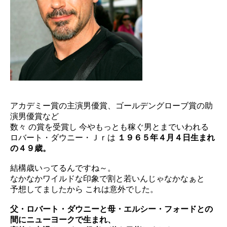
アカデミー賞の主演男優賞、
ゴールデングローブ賞の助
演男優賞など
数々 の賞を受賞し 今やもっとも稼ぐ男とまでいわれる
ロバート・ダウニー・Ｊｒは
１９６５年４月４日生まれ
の４９歳。
結構歳いってるんですね～。
なかなかワイルドな印象で割と若いんじゃなかなぁと
予想してまし
たから これは意外でした。
父・ロバート・ダウニーと母・エルシー・
フォードとの
間にニューヨークで生まれ、