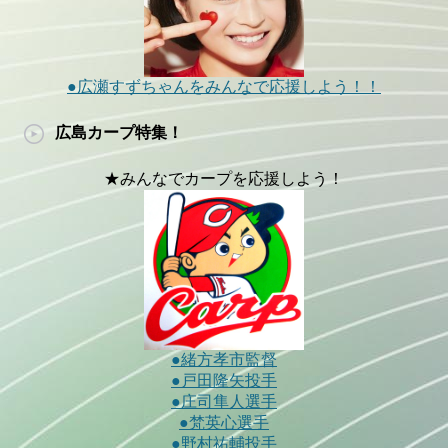
●広瀬すずちゃんをみんなで応援しよう！！
広島カープ特集！
★みんなでカープを応援しよう！
●緒方孝市監督
●戸田隆矢投手
●庄司隼人選手
●梵英心選手
●野村祐輔投手