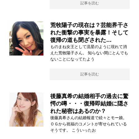
記事を読む
荒牧陽子の現在は？芸能界干さ
れた衝撃の事実を暴露！そして
復帰の道も閉ざされた…
ものまね女王として流星のように現れて消
えた荒牧陽子さん。 知らない間にとんでも
ないことになってたよう
記事を読む
後藤真希の結婚相手の過去に驚
愕の噂・・・復帰即結婚に隠さ
れた秘密はあるのか？
後藤真希さんの結婚報道で続々とモー娘。
ＯＧから祝福のコメントが寄せられている
そうです。 こういったお