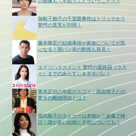
の画像も！不妊ってどういうこと？？
御船千鶴子の千里眼事件はトリックか？
驚愕の真実が判明！
藤本隆宏の結婚事情や家族についてが気
になる！競パン姿の動画も発見！
エイジハラスメント 驚愕の最終回（ラス
ト）までのあらすじ＆ネタバレ！
青木定治の年収がスゴイ！雨宮塔子との
驚きの離婚理由とは？
堀内敬子のタトゥーは本物か？画像で検
証！謎が多い結婚と子供についても！