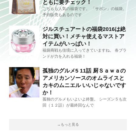
ともに要チェック！
こちらも人気の福袋です。 「サボン」の福袋。
予約販売もあるのです
ジルスチュアートの福袋2016は絶
対に買い！メチャ使えるマストア
イテムがいっぱい！
福袋商戦も佳境に入ってきていますね。 各ブラ
ンドが力を入れる福袋！
孤独のグルメ5 11話 厨Ｓａｗａの
アメリカンソースのオムライスと
カキのムニエル いいじゃないです
か！
孤独のグルメもいよいよ終盤。 シーズン５も次
回（１２話）が最終回なんで
→もっと見る