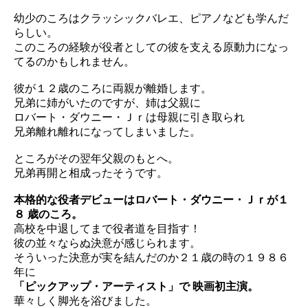
幼少のころはクラッシックバレエ、ピアノなども学んだ
らしい。
このころの経験が役者としての彼を支える原動力になっ
てるのかも
しれません。
彼が１２歳のころに両親が離婚します。
兄弟に姉がいたのですが、姉は父親に
ロバート・ダウニー・Ｊｒは母親に引き取られ
兄弟離れ離れになってしまいました。
ところがその翌年父親のもとへ。
兄弟再開と相成ったそうです。
本格的な役者デビューはロバート・ダウニー・Ｊｒが１
８ 歳のころ。
高校を中退してまで役者道を目指す！
彼の並々ならぬ決意が感じられます。
そういった決意が実を結んだのか２１歳の時の１９８６
年に
「
ピックアップ・アーティスト」で 映画初主演。
華々しく脚光を浴びました。