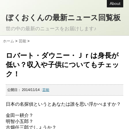
About
ぼくおくんの最新ニュース回覧板
世の中の最新のニュースをお届けします♪
ホーム
>
芸能
>
ロバート・ダウニー・Ｊｒは身長が
低い？収入や子供についてもチェッ
ク！
公開日：
2014/11/14
:
芸能
日本の名探偵というとあなたは誰を思い浮かべますか？
金田一耕介？
明智小五郎？
古畑任三郎でしょうか？