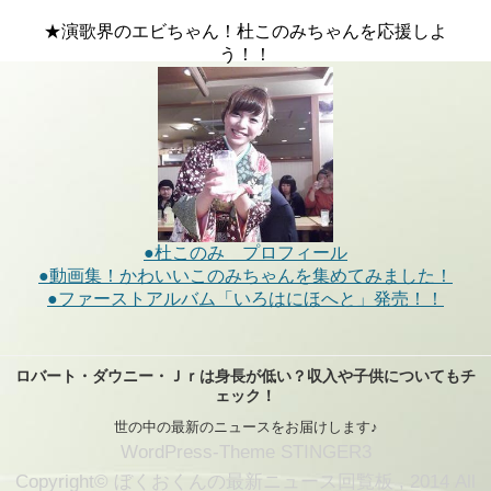
★演歌界のエビちゃん！杜このみちゃんを応援しよ
う！！
●杜このみ プロフィール
●動画集！かわいいこのみちゃんを集めてみました！
●ファーストアルバム「いろはにほへと」発売！！
ロバート・ダウニー・Ｊｒは身長が低い？収入や子供についてもチ
ェック！
世の中の最新のニュースをお届けします♪
WordPress-Theme STINGER3
Copyright© ぼくおくんの最新ニュース回覧板 , 2014 All