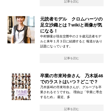
記事を読む
元読者モデル クロムハーツの
足立沙織とは？wikiと画像が気
になる！
中村獅童が現在交際中の２９歳元読者モデ
ルと来年１月３日に結婚すると 報道があり
話題になっています。
記事を読む
卒業の市來玲奈さん 乃木坂46
でのラストはいつ？どこで？
乃木坂46の市來玲奈さんが、グループを卒
業されるそうですね。 理由は「学業に専念
するため」 最近、多
記事を読む