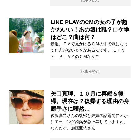
記事を読む
LINE PLAYのCMの女の子が超
かわいい！あの娘は誰？ロケ地
はどこ？曲は何？
最近、ＴＶで見かけるＣＭの中で気になっ
て仕方がないＣＭがあるんです。 ＬＩＮ
Ｅ ＰＬＡＹのＣＭなんで
記事を読む
矢口真理、１０月に再婚＆復
帰。現在は？復帰する理由の身
勝手さに唖然…
後藤真希さんの復帰と結婚の話題でにわか
にモーニング娘熱が急上昇していますね。
なんだか、加護亜依さん