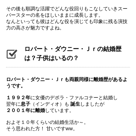
その後も順調な活躍でどんな役回りもこなしていきスー
パースター
の名をほしいままに成長します。
なんといっても彼はどんな役を演じても印象に残る演技
力の高さが魅力ですよね。
ロバート・ダウニー・Ｊｒの結婚歴
は？子供はいるの？
ロバート・ダウニー・Ｊｒも両親同様に離婚歴があるよ
うです。
１９９２年
に女優のデボラ・ファルコナーと結婚し
翌年に
息子
（
インディオ）も
誕生
しましたが
２００１年に離婚
しています。
およそ１０年くらいの結婚生活か～。
そう思われた方！ 甘いですww。