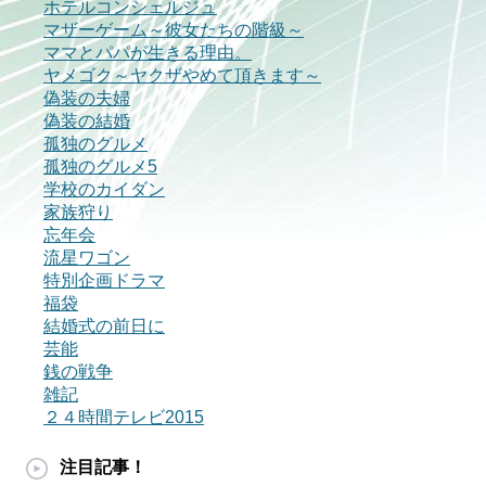
ホテルコンシェルジュ
マザーゲーム～彼女たちの階級～
ママとパパが生きる理由。
ヤメゴク～ヤクザやめて頂きます～
偽装の夫婦
偽装の結婚
孤独のグルメ
孤独のグルメ5
学校のカイダン
家族狩り
忘年会
流星ワゴン
特別企画ドラマ
福袋
結婚式の前日に
芸能
銭の戦争
雑記
２４時間テレビ2015
注目記事！