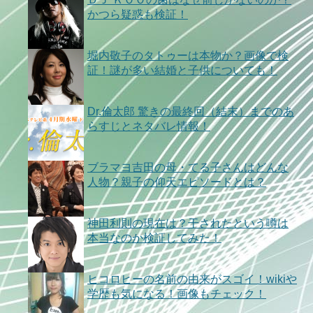
かつら疑惑も検証！
堀内敬子のタトゥーは本物か？画像で検
証！謎が多い結婚と子供についても！
Dr.倫太郎 驚きの最終回（結末）までのあ
らすじとネタバレ情報！
ブラマヨ吉田の母・てる子さんはどんな
人物？親子の仰天エピソードとは？
神田利則の現在は？干されたという噂は
本当なのか検証してみた！
ヒコロヒーの名前の由来がスゴイ！wikiや
学歴も気になる！画像もチェック！