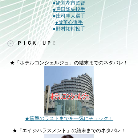
●緒方孝市監督
●戸田隆矢投手
●庄司隼人選手
●梵英心選手
●野村祐輔投手
ＰＩＣＫ ＵＰ！
★「ホテルコンシェルジュ」の結末までのネタバレ！
★衝撃のラストまでを一気にチェック！
★「エイジハラスメント」の結末までのネタバレ！