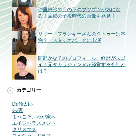
仲里依紗の目の下のブツブツが気にな
る！旦那の子役時代の画像も発見！
リリー・フランキーさんのタトゥーは本
物？ スタジオパークに出演
阿部かな子のプロフィール、経歴がスゴ
イ！元タカラジェンヌが経営する会社と
は？
カテゴリー
Dr.倫太郎
○○妻
ようこそ、わが家へ
エイジハラスメント
クリスマス
スペシャルドラマ