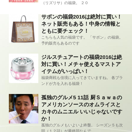
（リズリサ）の福袋。 ２０
サボンの福袋2016は絶対に買い！
ネット販売もある！中身の情報と
ともに要チェック！
こちらも人気の福袋です。 「サボン」の福袋。
予約販売もあるのです
ジルスチュアートの福袋2016は絶
対に買い！メチャ使えるマストア
イテムがいっぱい！
福袋商戦も佳境に入ってきていますね。 各ブラ
ンドが力を入れる福袋！
孤独のグルメ5 11話 厨Ｓａｗａの
アメリカンソースのオムライスと
カキのムニエル いいじゃないです
か！
孤独のグルメもいよいよ終盤。 シーズン５も次
回（１２話）が最終回なんで