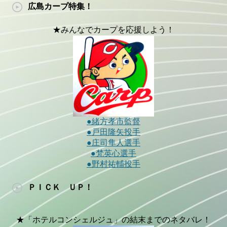
広島カープ特集！
★みんなでカープを応援しよう！
●緒方孝市監督
●戸田隆矢投手
●庄司隼人選手
●梵英心選手
●野村祐輔投手
ＰＩＣＫ ＵＰ！
★「ホテルコンシェルジュ」の結末までのネタバレ！