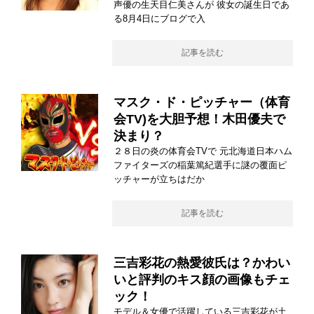
声優の生天目仁美さんが 彼女の誕生日であ
る8月4日にブログで入
記事を読む
マスク・ド・ピッチャー（体育
会TV)を大胆予想！木田優夫で
決まり？
２８日の炎の体育会TVで 元北海道日本ハム
ファイターズの稲葉篤紀選手に謎の覆面ピ
ッチャーが立ちはだか
記事を読む
三吉彩花の熱愛彼氏は？かわい
いと評判のキス顔の画像もチェ
ック！
モデル＆女優で活躍している三吉彩花が土