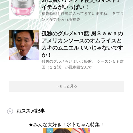
対に買い！メチャ使えるマストア
イテムがいっぱい！
福袋商戦も佳境に入ってきていますね。 各ブラ
ンドが力を入れる福袋！
孤独のグルメ5 11話 厨Ｓａｗａの
アメリカンソースのオムライスと
カキのムニエル いいじゃないです
か！
孤独のグルメもいよいよ終盤。 シーズン５も次
回（１２話）が最終回なんで
→もっと見る
おススメ記事
★みんな大好き！水卜ちゃん特集！