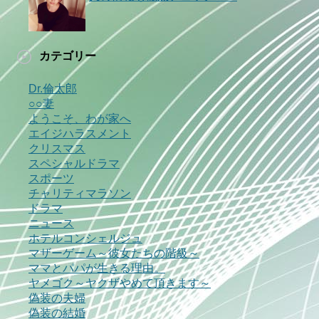
カテゴリー
Dr.倫太郎
○○妻
ようこそ、わが家へ
エイジハラスメント
クリスマス
スペシャルドラマ
スポーツ
チャリティマラソン
ドラマ
ニュース
ホテルコンシェルジュ
マザーゲーム～彼女たちの階級～
ママとパパが生きる理由。
ヤメゴク～ヤクザやめて頂きます～
偽装の夫婦
偽装の結婚