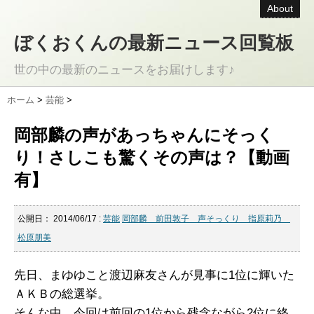
About
ぼくおくんの最新ニュース回覧板
世の中の最新のニュースをお届けします♪
ホーム
>
芸能
>
岡部麟の声があっちゃんにそっく
り！さしこも驚くその声は？【動画
有】
公開日：
2014/06/17
:
芸能
岡部麟 前田敦子 声そっくり 指原莉乃
松原朋美
先日、まゆゆこと渡辺麻友さんが見事に1位に輝いた
ＡＫＢの総選挙。
そんな中、今回は前回の1位から残念ながら2位に終