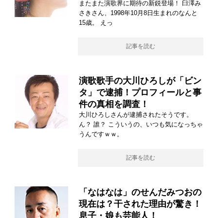
またまた演歌界に期待の新鋭登場！ 臼澤み
さきさん、1998年10月8日生まれのなんと
15歳。 えっ
記事を読む
演歌歌手の大川ひろしが「ビン
タ」で逮捕！プロフィールと事
件の真相を調査！
大川ひろしさんが逮捕されたそうです。
ん？ 誰？ こういうの、いつも気になっちゃ
うんですｗｗ。
記事を読む
「なはなは」のせんだみつおの
現在は？干された理由が驚き！
息子・娘も芸能人！