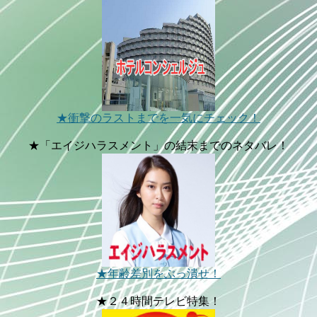
★衝撃のラストまでを一気にチェック！
★「エイジハラスメント」の結末までのネタバレ！
★年齢差別をぶっ潰せ！
★２４時間テレビ特集！