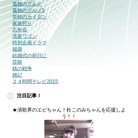
孤独のグルメ
孤独のグルメ5
学校のカイダン
家族狩り
忘年会
流星ワゴン
特別企画ドラマ
福袋
結婚式の前日に
芸能
銭の戦争
雑記
２４時間テレビ2015
注目記事！
★演歌界のエビちゃん！杜このみちゃんを応援しよ
う！！