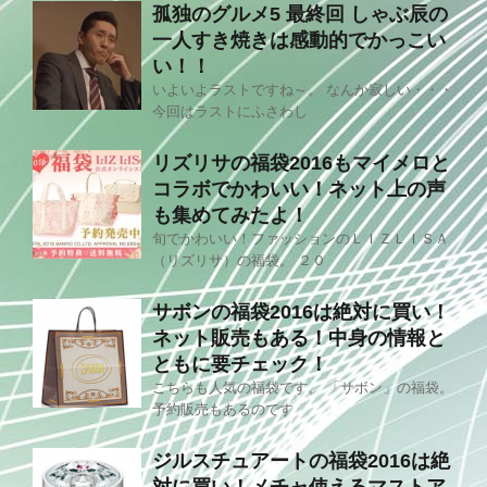
孤独のグルメ5 最終回 しゃぶ辰の
一人すき焼きは感動的でかっこい
い！！
いよいよラストですね～。 なんか寂しい・・・
今回はラストにふさわし
リズリサの福袋2016もマイメロと
コラボでかわいい！ネット上の声
も集めてみたよ！
旬でかわいい！ファッションのＬＩＺＬＩＳＡ
（リズリサ）の福袋。 ２０
サボンの福袋2016は絶対に買い！
ネット販売もある！中身の情報と
ともに要チェック！
こちらも人気の福袋です。 「サボン」の福袋。
予約販売もあるのです
ジルスチュアートの福袋2016は絶