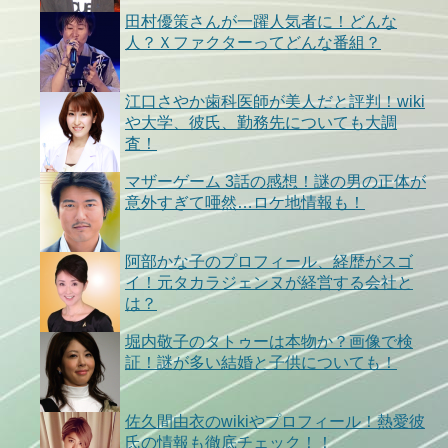
田村優策さんが一躍人気者に！どんな
人？Ｘファクターってどんな番組？
江口さやか歯科医師が美人だと評判！wiki
や大学、彼氏、勤務先についても大調
査！
マザーゲーム 3話の感想！謎の男の正体が
意外すぎて唖然…ロケ地情報も！
阿部かな子のプロフィール、経歴がスゴ
イ！元タカラジェンヌが経営する会社と
は？
堀内敬子のタトゥーは本物か？画像で検
証！謎が多い結婚と子供についても！
佐久間由衣のwikiやプロフィール！熱愛彼
氏の情報も徹底チェック！！