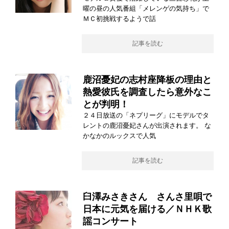
曜の昼の人気番組「メレンゲの気持ち」で
ＭＣ初挑戦するようで話
記事を読む
鹿沼憂妃の志村座降板の理由と
熱愛彼氏を調査したら意外なこ
とが判明！
２４日放送の「ネプリーグ」にモデルでタ
レントの鹿沼憂妃さんが出演されます。 な
かなかのルックスで人気
記事を読む
臼澤みさきさん さんさ里唄で
日本に元気を届ける／ＮＨＫ歌
謡コンサート