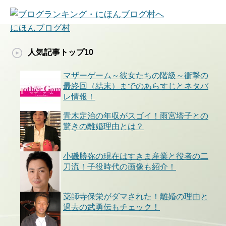
にほんブログ村
人気記事トップ10
マザーゲーム～彼女たちの階級～衝撃の
最終回（結末）までのあらすじとネタバ
レ情報！
青木定治の年収がスゴイ！雨宮塔子との
驚きの離婚理由とは？
小磯勝弥の現在はすきま産業と役者の二
刀流！子役時代の画像も紹介！
薬師寺保栄がダマされた！離婚の理由と
過去の武勇伝もチェック！