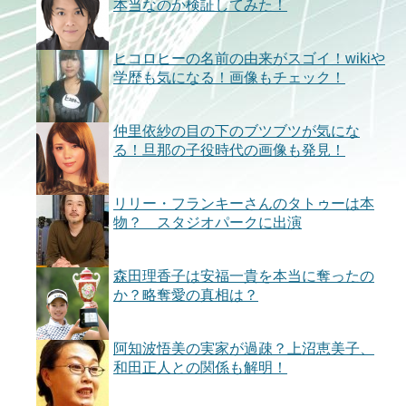
本当なのか検証してみた！
ヒコロヒーの名前の由来がスゴイ！wikiや
学歴も気になる！画像もチェック！
仲里依紗の目の下のブツブツが気にな
る！旦那の子役時代の画像も発見！
リリー・フランキーさんのタトゥーは本
物？ スタジオパークに出演
森田理香子は安福一貴を本当に奪ったの
か？略奪愛の真相は？
阿知波悟美の実家が過疎？上沼恵美子、
和田正人との関係も解明！