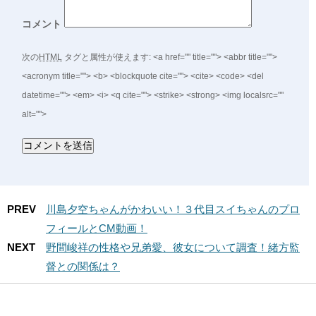
コメント
次の
HTML
タグと属性が使えます:
<a href="" title=""> <abbr title="">
<acronym title=""> <b> <blockquote cite=""> <cite> <code> <del
datetime=""> <em> <i> <q cite=""> <strike> <strong> <img localsrc=""
alt="">
PREV
川島夕空ちゃんがかわいい！３代目スイちゃんのプロ
フィールとCM動画！
NEXT
野間峻祥の性格や兄弟愛、彼女について調査！緒方監
督との関係は？