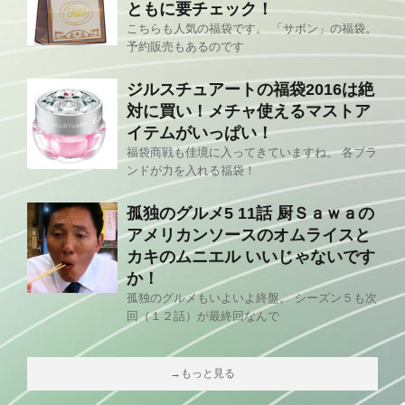
ともに要チェック！
こちらも人気の福袋です。 「サボン」の福袋。
予約販売もあるのです
ジルスチュアートの福袋2016は絶
対に買い！メチャ使えるマストア
イテムがいっぱい！
福袋商戦も佳境に入ってきていますね。 各ブラ
ンドが力を入れる福袋！
孤独のグルメ5 11話 厨Ｓａｗａの
アメリカンソースのオムライスと
カキのムニエル いいじゃないです
か！
孤独のグルメもいよいよ終盤。 シーズン５も次
回（１２話）が最終回なんで
→もっと見る