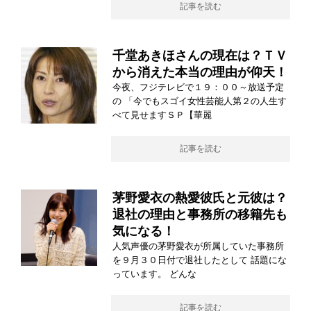
記事を読む
千堂あきほさんの現在は？ＴＶ
から消えた本当の理由が仰天！
今夜、フジテレビで１９：００～放送予定
の 「今でもスゴイ女性芸能人第２の人生す
べて見せますＳＰ【華麗
記事を読む
茅野愛衣の熱愛彼氏と元彼は？
退社の理由と事務所の移籍先も
気になる！
人気声優の茅野愛衣が所属していた事務所
を９月３０日付で退社したとして 話題にな
っています。 どんな
記事を読む