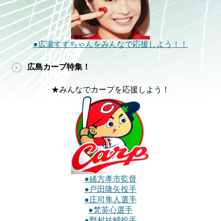
●広瀬すずちゃんをみんなで応援しよう！！
広島カープ特集！
★みんなでカープを応援しよう！
●緒方孝市監督
●戸田隆矢投手
●庄司隼人選手
●梵英心選手
●野村祐輔投手