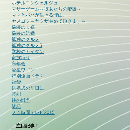
ホテルコンシェルジュ
マザーゲーム～彼女たちの階級～
ママとパパが生きる理由。
ヤメゴク～ヤクザやめて頂きます～
偽装の夫婦
偽装の結婚
孤独のグルメ
孤独のグルメ5
学校のカイダン
家族狩り
忘年会
流星ワゴン
特別企画ドラマ
福袋
結婚式の前日に
芸能
銭の戦争
雑記
２４時間テレビ2015
注目記事！