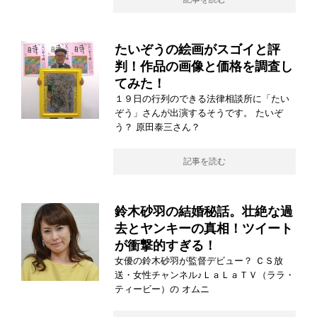
たいぞうの絵画がスゴイと評
判！作品の画像と価格を調査し
てみた！
１９日の行列のできる法律相談所に「たい
ぞう」さんが出演するそうです。 たいぞ
う？ 原田泰三さん？
記事を読む
鈴木砂羽の結婚秘話。壮絶な過
去とヤンキーの真相！ツイート
が衝撃的すぎる！
女優の鈴木砂羽が監督デビュー？ ＣＳ放
送・女性チャンネル♪ＬａＬａＴＶ（ララ・
ティービー）の オムニ