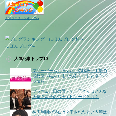
人気ブログランキングへ
にほんブログ村
人気記事トップ10
マザーゲーム～彼女たちの階級～衝撃の
最終回（結末）までのあらすじとネタバ
レ情報！
ブラマヨ吉田の母・てる子さんはどんな
人物？親子の仰天エピソードとは？
神田利則の現在は？干されたという噂は