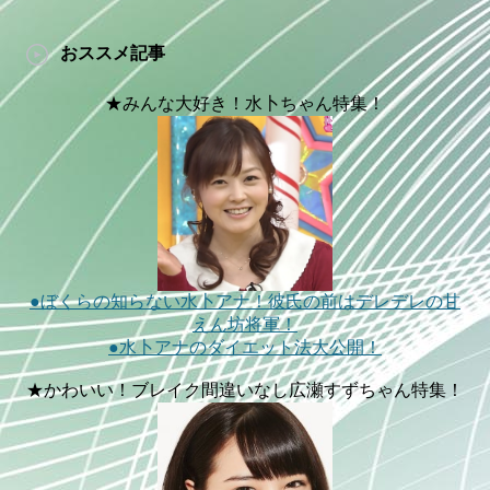
おススメ記事
★みんな大好き！水卜ちゃん特集！
●ぼくらの知らない水卜アナ！彼氏の前はデレデレの甘
えん坊将軍！
●水卜アナのダイエット法大公開！
★かわいい！ブレイク間違いなし広瀬すずちゃん特集！