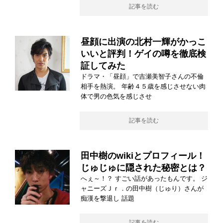
記事を読む
昼顔に出演の北村一輝がかっこ
いいと評判！ゲイの噂を徹底検
証してみた
ドラマ・「昼顔」で吉瀬美智子さんの不倫
相手を熱演。 年齢４５歳を感じさせない肉
体で男の色気を感じさせ
記事を読む
田中樹のwikiとプロフィール！
じゅじゅに隠された秘密とは？
へぇ～！？ すごい話があったもんです。 ジ
ャニーズＪｒ．の田中樹（じゅり）さんが
痴漢を撃退し 話題
記事を読む