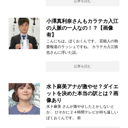
記事を読む
小澤真利奈さんもカラテカ入江
の人脈の一人なの！？【画像
有】
こんにちは。ぼくおくんです。 芸能人の熱
愛報道のラッシュですね。 カラテカ入江慎
也さんに浮いた話。
記事を読む
水卜麻美アナが激やせ？ダイエ
ットを決めた本当の訳とは？画
像あり
水卜麻美 さんが激やせしたとかしないと
か… ひそかに２４時間テレビが待ち遠しい
ぼくおくんです。 前