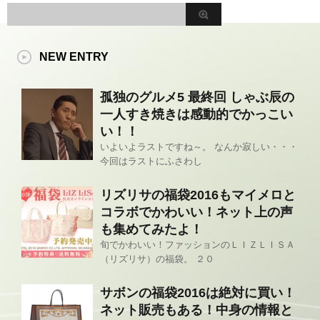
NEW ENTRY
孤独のグルメ5 最終回 しゃぶ辰の
一人すき焼きは感動的でかっこい
い！！
いよいよラストですね～。 なんか寂しい・・・
今回はラストにふさわし
リズリサの福袋2016もマイメロと
コラボでかわいい！ネット上の声
も集めてみたよ！
旬でかわいい！ファッションのＬＩＺＬＩＳＡ
（リズリサ）の福袋。 ２０
サボンの福袋2016は絶対に買い！
ネット販売もある！中身の情報と