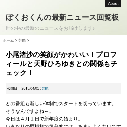
About
ぼくおくんの最新ニュース回覧板
世の中の最新のニュースをお届けします♪
ホーム
>
芸能
>
小尾渚沙の笑顔がかわいい！プロフ
ィールと天野ひろゆきとの関係もチ
ェック！
公開日：
2015/04/01
:
芸能
どの番組も新しい体制でスタートを切っています。
そうなんですよね～。
今日は４月１日で新年度の始まり。
いきなりの雨模様で気分的には、あまりよくないです