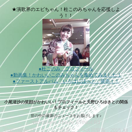
★演歌界のエビちゃん！杜このみちゃんを応援しよ
う！！
●杜このみ プロフィール
●動画集！かわいいこのみちゃんを集めてみました！
●ファーストアルバム「いろはにほへと」発売！！
小尾渚沙の笑顔がかわいい！プロフィールと天野ひろゆきとの関係
もチェック！
世の中の最新のニュースをお届けします♪
WordPress-Theme STINGER3
Copyright© ぼくおくんの最新ニュース回覧板 , 2015 All