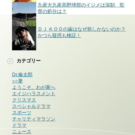
九産大九産高野球部のイジメは深刻 監
督の処分は？
ＤＪ ＫＯＯの歯はなぜ前しかないのか？
かつら疑惑も検証！
カテゴリー
Dr.倫太郎
○○妻
ようこそ、わが家へ
エイジハラスメント
クリスマス
スペシャルドラマ
スポーツ
チャリティマラソン
ドラマ
ニュース