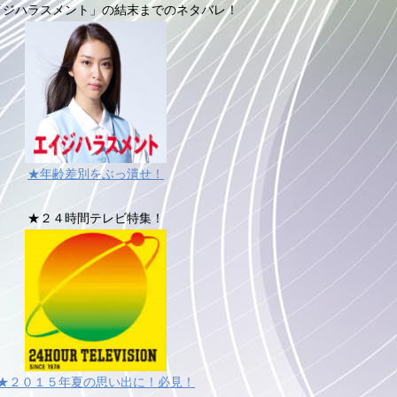
イジハラスメント」の結末までのネタバレ！
★年齢差別をぶっ潰せ！
★２４時間テレビ特集！
★２０１５年夏の思い出に！必見！