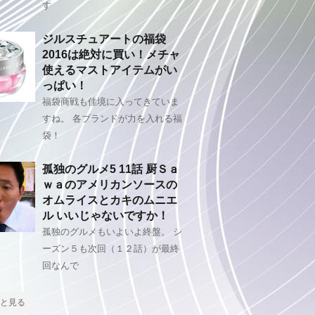
す
ジルスチュアートの福袋
2016は絶対に買い！メチャ
使えるマストアイテムがい
っぱい！
福袋商戦も佳境に入ってきていま
すね。 各ブランドが力を入れる福
袋！
孤独のグルメ5 11話 厨Ｓａ
ｗａのアメリカンソースの
オムライスとカキのムニエ
ル いいじゃないですか！
孤独のグルメもいよいよ終盤。 シ
ーズン５も次回（１２話）が最終
回なんで
と見る