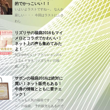
的でかっこいい！！
いよいよラストですね～。 なんか
寂しい・・・ 今回はラストにふさ
わし
リズリサの福袋2016もマイ
メロとコラボでかわいい！
ネット上の声も集めてみた
よ！
旬でかわいい！ファッションのＬ
ＩＺＬＩＳＡ（リズリサ）の福
袋。 ２０
サボンの福袋2016は絶対に
買い！ネット販売もある！
中身の情報とともに要チェ
ック！
こちらも人気の福袋です。 「サボ
ン」の福袋。 予約販売もあるので