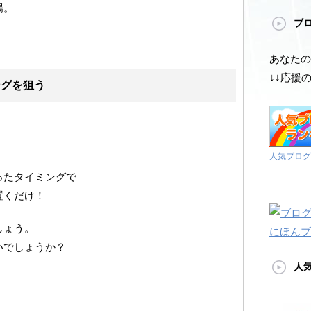
場。
ブ
。
あなたの
↓↓応援
ングを狙う
人気ブログ
ったタイミングで
置くだけ！
しょう。
にほんブ
いでしょうか？
人