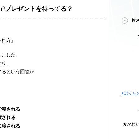
でプレゼントを待ってる？
お
され方」
しました。
より、
するという回答が
●ぼくら
で渡される
渡される
★かわ
に渡される