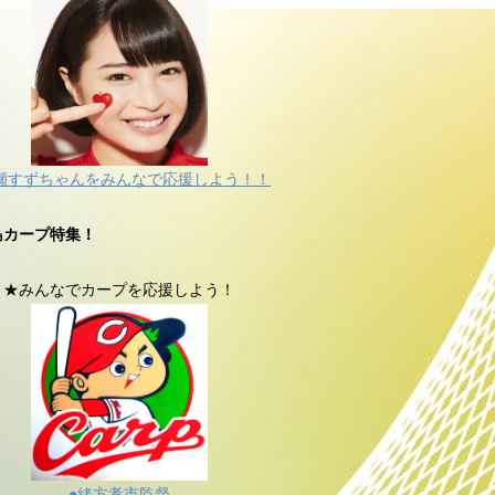
瀬すずちゃんをみんなで応援しよう！！
島カープ特集！
★みんなでカープを応援しよう！
●緒方孝市監督