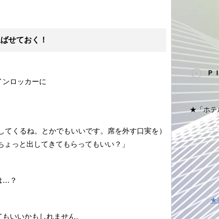
忍ばせておく！
Ｐ
インロッカーに
★「ホテ
話してくるね。とかでもいいです。席を外す口実を）
ちょっと出してきてもらってもいい？」
は…？
。
★
てもいいかもしれません。