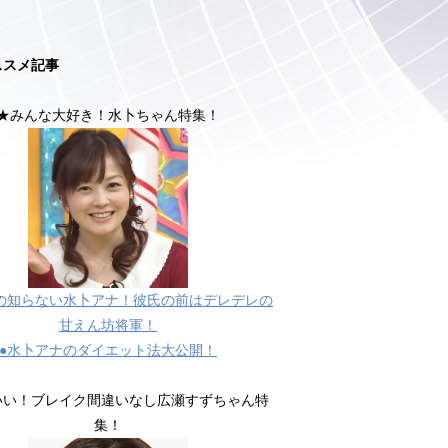
ススメ記事
★みんな大好き！水卜ちゃん特集！
の知らない水卜アナ！彼氏の前はデレデレの
甘えん坊将軍！
●水卜アナのダイエット法大公開！
いい！ブレイク間違いなし広瀬すずちゃん特
集！