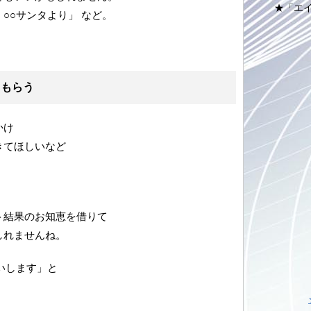
★「エ
○○サンタより」 など。
てもらう
かけ
きてほしいなど
ト結果のお知恵を借りて
しれませんね。
いします」と