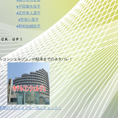
●戸田隆矢投手
●庄司隼人選手
●梵英心選手
●野村祐輔投手
ＩＣＫ ＵＰ！
ルコンシェルジュ」の結末までのネタバレ！
衝撃のラストまでを一気にチェック！