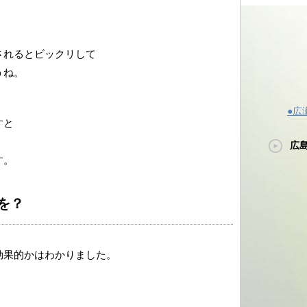
されるとビックリして
うね。
●広
すと
広
す。
を？
効果的かはわかりました。
、