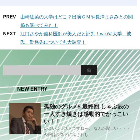
PREV
山崎紘菜の大学はどこ？出演ＣＭや長澤まさみとの関
係も調べてみた！
NEXT
江口さやか歯科医師が美人だと評判！wikiや大学、彼
氏、勤務先についても大調査！
NEW ENTRY
孤独のグルメ5 最終回 しゃぶ辰の
一人すき焼きは感動的でかっこい
い！！
いよいよラストですね～。 なんか寂しい・・・
今回はラストにふさわし