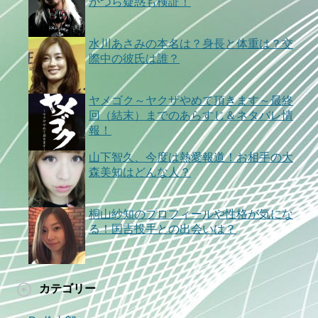
かつら疑惑も検証！
水川あさみの本名は？身長と体重は？交
際中の彼氏は誰？
ヤメゴク～ヤクザやめて頂きます～最終
回（結末）までのあらすじ＆ネタバレ情
報！
山下智久、今度は熱愛報道！お相手の大
森美知はどんな人？
桐山紗知のプロフィールや性格が気にな
る！国吉投手との出会いは？
カテゴリー