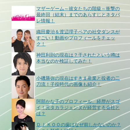
マザーゲーム～彼女たちの階級～衝撃の
最終回（結末）までのあらすじとネタバ
レ情報！
織田慶治＆渡辺理子ペアの社交ダンスが
すごい！動画やプロフィールをチェッ
ク！
神田利則の現在は？干されたという噂は
本当なのか検証してみた！
小磯勝弥の現在はすきま産業と役者の二
刀流！子役時代の画像も紹介！
阿部かな子のプロフィール、経歴がスゴ
イ！元タカラジェンヌが経営する会社と
は？
ＤＪ ＫＯＯの歯はなぜ前しかないのか？