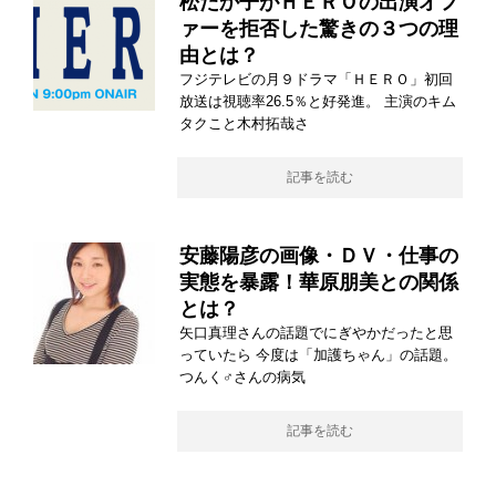
松たか子がＨＥＲＯの出演オフ
ァーを拒否した驚きの３つの理
由とは？
フジテレビの月９ドラマ「ＨＥＲＯ」初回
放送は視聴率26.5％と好発進。 主演のキム
タクこと木村拓哉さ
記事を読む
安藤陽彦の画像・ＤＶ・仕事の
実態を暴露！華原朋美との関係
とは？
矢口真理さんの話題でにぎやかだったと思
っていたら 今度は「加護ちゃん」の話題。
つんく♂さんの病気
記事を読む