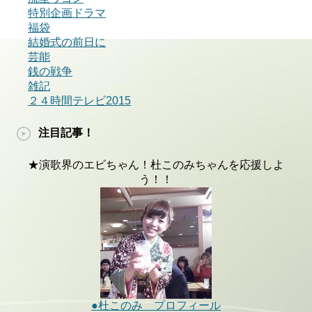
特別企画ドラマ
福袋
結婚式の前日に
芸能
銭の戦争
雑記
２４時間テレビ2015
注目記事！
★演歌界のエビちゃん！杜このみちゃんを応援しよ
う！！
●杜このみ プロフィール