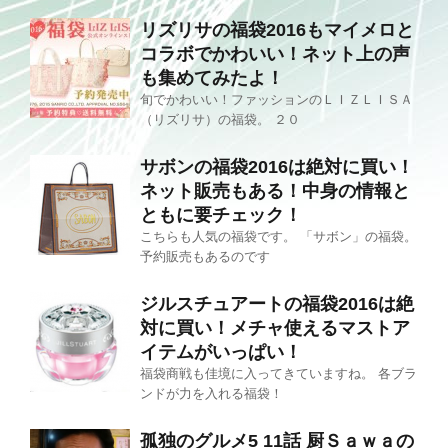
リズリサの福袋2016もマイメロと
コラボでかわいい！ネット上の声
も集めてみたよ！
旬でかわいい！ファッションのＬＩＺＬＩＳＡ
（リズリサ）の福袋。 ２０
サボンの福袋2016は絶対に買い！
ネット販売もある！中身の情報と
ともに要チェック！
こちらも人気の福袋です。 「サボン」の福袋。
予約販売もあるのです
ジルスチュアートの福袋2016は絶
対に買い！メチャ使えるマストア
イテムがいっぱい！
福袋商戦も佳境に入ってきていますね。 各ブラ
ンドが力を入れる福袋！
孤独のグルメ5 11話 厨Ｓａｗａの