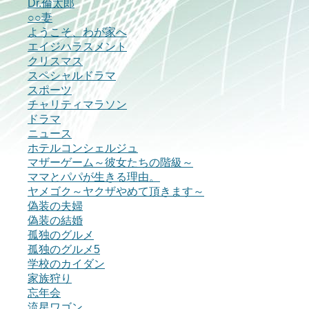
Dr.倫太郎
○○妻
ようこそ、わが家へ
エイジハラスメント
クリスマス
スペシャルドラマ
スポーツ
チャリティマラソン
ドラマ
ニュース
ホテルコンシェルジュ
マザーゲーム～彼女たちの階級～
ママとパパが生きる理由。
ヤメゴク～ヤクザやめて頂きます～
偽装の夫婦
偽装の結婚
孤独のグルメ
孤独のグルメ5
学校のカイダン
家族狩り
忘年会
流星ワゴン