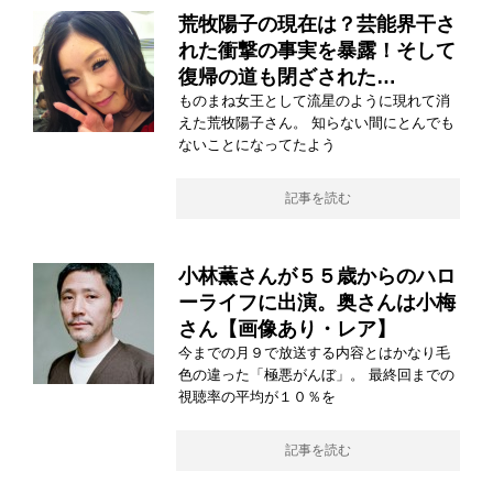
荒牧陽子の現在は？芸能界干さ
れた衝撃の事実を暴露！そして
復帰の道も閉ざされた…
ものまね女王として流星のように現れて消
えた荒牧陽子さん。 知らない間にとんでも
ないことになってたよう
記事を読む
小林薫さんが５５歳からのハロ
ーライフに出演。奥さんは小梅
さん【画像あり・レア】
今までの月９で放送する内容とはかなり毛
色の違った「極悪がんぼ」。 最終回までの
視聴率の平均が１０％を
記事を読む