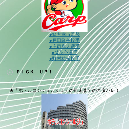
●緒方孝市監督
●戸田隆矢投手
●庄司隼人選手
●梵英心選手
●野村祐輔投手
ＰＩＣＫ ＵＰ！
★「ホテルコンシェルジュ」の結末までのネタバレ！