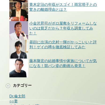
青木定治の年収がスゴイ！雨宮塔子との
驚きの離婚理由とは？
小金沢昇司がボロ屋敷をリフォームしな
いのは貧乏だから？年収も調査してみ
た！
昼顔に出演の北村一輝がかっこいいと評
判！ゲイの噂を徹底検証してみた
藤本隆宏の結婚事情や家族についてが気
になる！競パン姿の動画も発見！
カテゴリー
Dr.倫太郎
○○妻