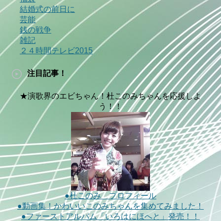
結婚式の前日に
芸能
銭の戦争
雑記
２４時間テレビ2015
注目記事！
★演歌界のエビちゃん！杜このみちゃんを応援しよ
う！！
●杜このみ プロフィール
●動画集！かわいいこのみちゃんを集めてみました！
●ファーストアルバム「いろはにほへと」発売！！