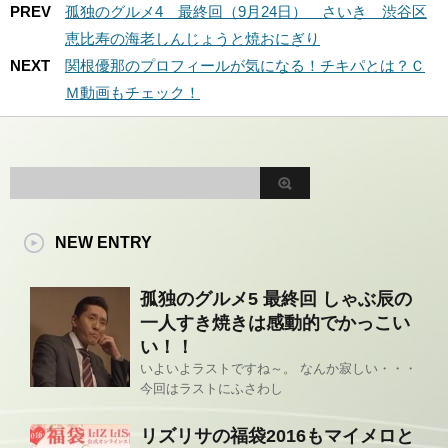
PREV
孤独のグルメ4 最終回（9月24日） さいき 渋谷区
恵比寿の海老しんじょうと焼おにぎり
NEXT
関根優那のプロフィールが気になる！チキパとは？Ｃ
Ｍ動画もチェック！
NEW ENTRY
孤独のグルメ5 最終回 しゃぶ辰の
一人すき焼きは感動的でかっこい
い！！
いよいよラストですね～。 なんか寂しい・・・
今回はラストにふさわし
リズリサの福袋2016もマイメロと