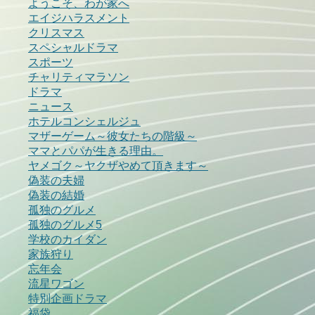
ようこそ、わが家へ
エイジハラスメント
クリスマス
スペシャルドラマ
スポーツ
チャリティマラソン
ドラマ
ニュース
ホテルコンシェルジュ
マザーゲーム～彼女たちの階級～
ママとパパが生きる理由。
ヤメゴク～ヤクザやめて頂きます～
偽装の夫婦
偽装の結婚
孤独のグルメ
孤独のグルメ5
学校のカイダン
家族狩り
忘年会
流星ワゴン
特別企画ドラマ
福袋