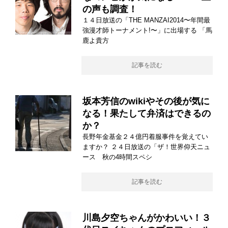
の声も調査！
１４日放送の「THE MANZAI2014〜年間最
強漫才師トーナメント!〜」に出場する 「馬
鹿よ貴方
記事を読む
坂本芳信のwikiやその後が気に
なる！果たして弁済はできるの
か？
長野年金基金２４億円着服事件を覚えてい
ますか？ ２４日放送の「ザ！世界仰天ニュ
ース 秋の4時間スペシ
記事を読む
川島夕空ちゃんがかわいい！３