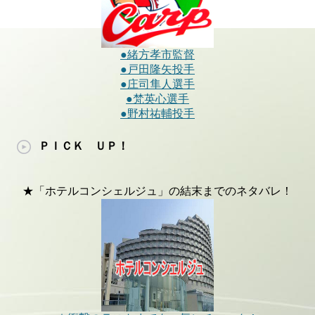
●緒方孝市監督
●戸田隆矢投手
●庄司隼人選手
●梵英心選手
●野村祐輔投手
ＰＩＣＫ ＵＰ！
★「ホテルコンシェルジュ」の結末までのネタバレ！