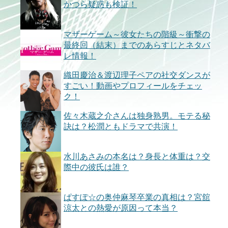
かつら疑惑も検証！
マザーゲーム～彼女たちの階級～衝撃の
最終回（結末）までのあらすじとネタバ
レ情報！
織田慶治＆渡辺理子ペアの社交ダンスが
すごい！動画やプロフィールをチェッ
ク！
佐々木蔵之介さんは独身熟男。モテる秘
訣は？松潤ともドラマで共演！
水川あさみの本名は？身長と体重は？交
際中の彼氏は誰？
ぱすぽ☆の奥仲麻琴卒業の真相は？宮舘
涼太との熱愛が原因って本当？