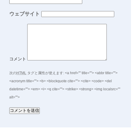
ウェブサイト
コメント
次の
HTML
タグと属性が使えます:
<a href="" title=""> <abbr title="">
<acronym title=""> <b> <blockquote cite=""> <cite> <code> <del
datetime=""> <em> <i> <q cite=""> <strike> <strong> <img localsrc=""
alt="">