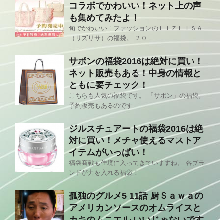
コラボでかわいい！ネット上の声
も集めてみたよ！
旬でかわいい！ファッションのＬＩＺＬＩＳＡ
（リズリサ）の福袋。 ２０
サボンの福袋2016は絶対に買い！
ネット販売もある！中身の情報と
ともに要チェック！
こちらも人気の福袋です。 「サボン」の福袋。
予約販売もあるのです
ジルスチュアートの福袋2016は絶
対に買い！メチャ使えるマストア
イテムがいっぱい！
福袋商戦も佳境に入ってきていますね。 各ブラ
ンドが力を入れる福袋！
孤独のグルメ5 11話 厨Ｓａｗａの
アメリカンソースのオムライスと
カキのムニエル いいじゃないです