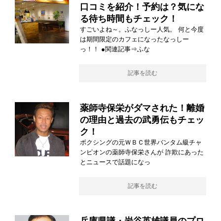
口コミを紹介！予約は？気にな
る待ち時間もチェック！
すごいよね～。ふなっしー人気。 何と今度
は期間限定のカフェになったなっしー
っ！！ ●関連記事⇒ふな
記事を読む
薬師寺保栄がダマされた！離婚
の理由と過去の武勇伝もチェッ
ク！
ボクシングの元ＷＢＣ世界バンタム級チャ
ンピオンの薬師寺保栄さんが 詐欺にあった
とニュースで話題になっ
記事を読む