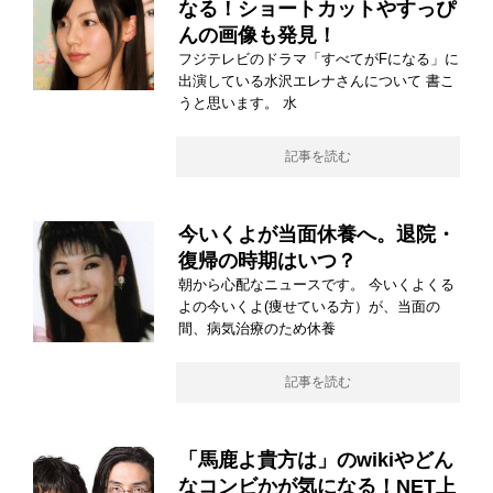
なる！ショートカットやすっぴ
んの画像も発見！
フジテレビのドラマ「すべてがFになる」に
出演している水沢エレナさんについて 書こ
うと思います。 水
記事を読む
今いくよが当面休養へ。退院・
復帰の時期はいつ？
朝から心配なニュースです。 今いくよくる
よの今いくよ(痩せている方）が、当面の
間、病気治療のため休養
記事を読む
「馬鹿よ貴方は」のwikiやどん
なコンビかが気になる！NET上