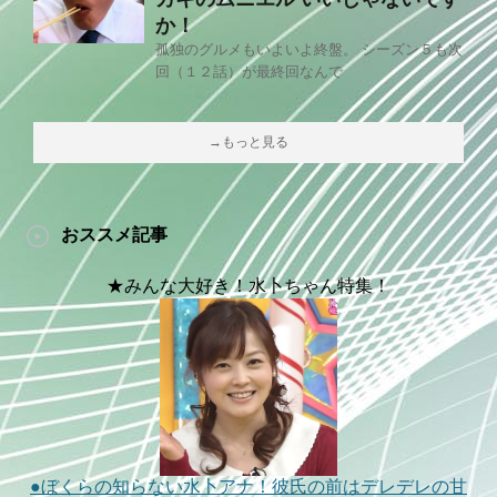
か！
孤独のグルメもいよいよ終盤。 シーズン５も次
回（１２話）が最終回なんで
→もっと見る
おススメ記事
★みんな大好き！水卜ちゃん特集！
●ぼくらの知らない水卜アナ！彼氏の前はデレデレの甘