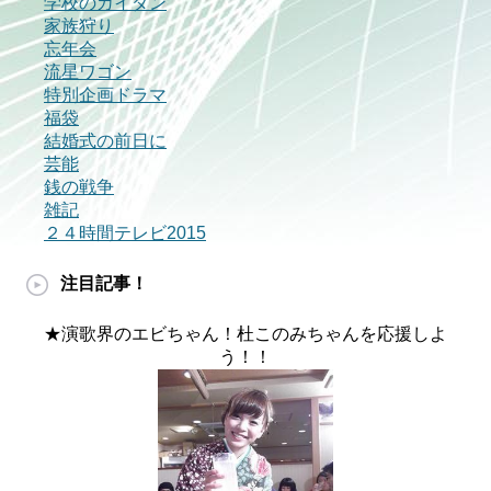
学校のカイダン
家族狩り
忘年会
流星ワゴン
特別企画ドラマ
福袋
結婚式の前日に
芸能
銭の戦争
雑記
２４時間テレビ2015
注目記事！
★演歌界のエビちゃん！杜このみちゃんを応援しよ
う！！