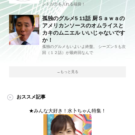
ンドが力を入れる福袋！
孤独のグルメ5 11話 厨Ｓａｗａの
アメリカンソースのオムライスと
カキのムニエル いいじゃないです
か！
孤独のグルメもいよいよ終盤。 シーズン５も次
回（１２話）が最終回なんで
→もっと見る
おススメ記事
★みんな大好き！水卜ちゃん特集！