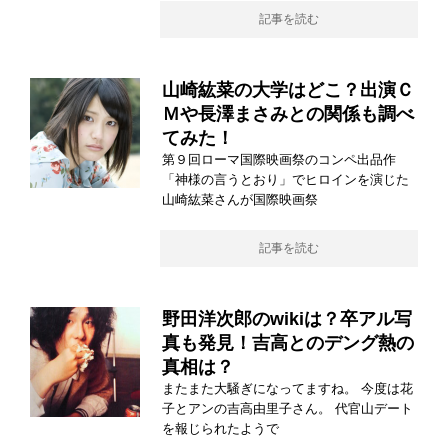
記事を読む
山崎紘菜の大学はどこ？出演Ｃ
Ｍや長澤まさみとの関係も調べ
てみた！
第９回ローマ国際映画祭のコンペ出品作
「神様の言うとおり」でヒロインを演じた
山崎紘菜さんが国際映画祭
記事を読む
野田洋次郎のwikiは？卒アル写
真も発見！吉高とのデング熱の
真相は？
またまた大騒ぎになってますね。 今度は花
子とアンの吉高由里子さん。 代官山デート
を報じられたようで