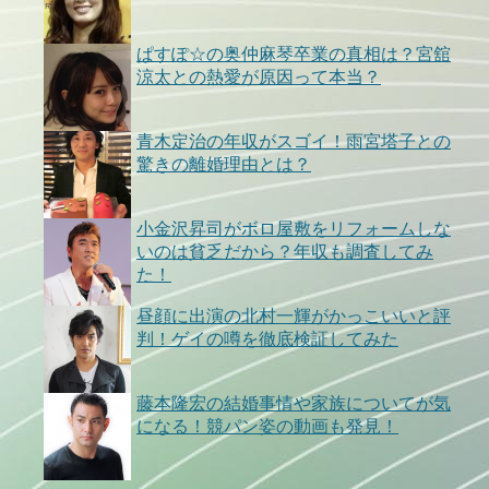
ぱすぽ☆の奥仲麻琴卒業の真相は？宮舘
涼太との熱愛が原因って本当？
青木定治の年収がスゴイ！雨宮塔子との
驚きの離婚理由とは？
小金沢昇司がボロ屋敷をリフォームしな
いのは貧乏だから？年収も調査してみ
た！
昼顔に出演の北村一輝がかっこいいと評
判！ゲイの噂を徹底検証してみた
藤本隆宏の結婚事情や家族についてが気
になる！競パン姿の動画も発見！