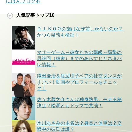
にほんブログ村
人気記事トップ10
ＤＪ ＫＯＯの歯はなぜ前しかないのか？
かつら疑惑も検証！
マザーゲーム～彼女たちの階級～衝撃の
最終回（結末）までのあらすじとネタバ
レ情報！
織田慶治＆渡辺理子ペアの社交ダンスが
すごい！動画やプロフィールをチェッ
ク！
佐々木蔵之介さんは独身熟男。モテる秘
訣は？松潤ともドラマで共演！
水川あさみの本名は？身長と体重は？交
際中の彼氏は誰？