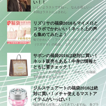
い！！
いよいよラストですね～。 なんか寂しい・・・
今回はラストにふさわし
リズリサの福袋2016もマイメロと
コラボでかわいい！ネット上の声
も集めてみたよ！
旬でかわいい！ファッションのＬＩＺＬＩＳＡ
（リズリサ）の福袋。 ２０
サボンの福袋2016は絶対に買い！
ネット販売もある！中身の情報と
ともに要チェック！
こちらも人気の福袋です。 「サボン」の福袋。
予約販売もあるのです
ジルスチュアートの福袋2016は絶
対に買い！メチャ使えるマストア
イテムがいっぱい！
福袋商戦も佳境に入ってきていますね。 各ブラ