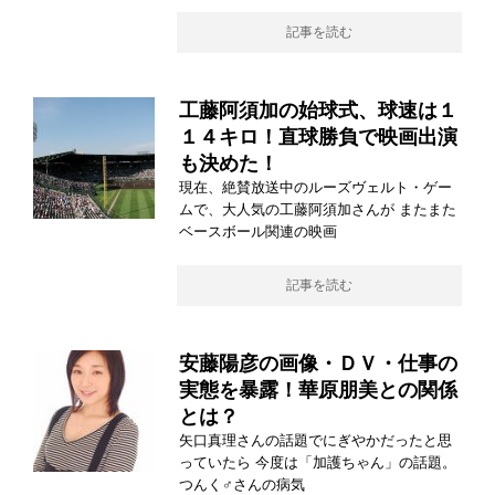
記事を読む
工藤阿須加の始球式、球速は１
１４キロ！直球勝負で映画出演
も決めた！
現在、絶賛放送中のルーズヴェルト・ゲー
ムで、大人気の工藤阿須加さんが またまた
ベースボール関連の映画
記事を読む
安藤陽彦の画像・ＤＶ・仕事の
実態を暴露！華原朋美との関係
とは？
矢口真理さんの話題でにぎやかだったと思
っていたら 今度は「加護ちゃん」の話題。
つんく♂さんの病気