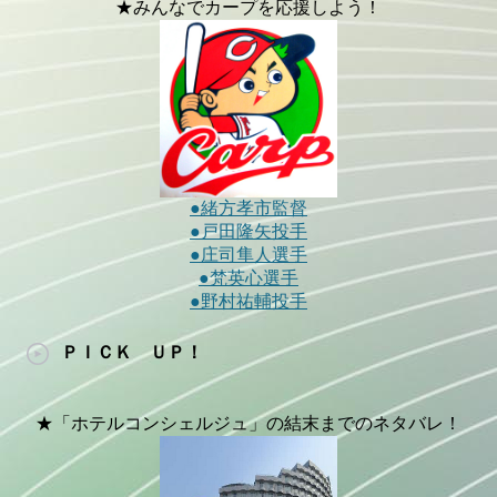
★みんなでカープを応援しよう！
●緒方孝市監督
●戸田隆矢投手
●庄司隼人選手
●梵英心選手
●野村祐輔投手
ＰＩＣＫ ＵＰ！
★「ホテルコンシェルジュ」の結末までのネタバレ！