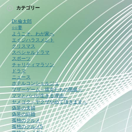
カテゴリー
Dr.倫太郎
○○妻
ようこそ、わが家へ
エイジハラスメント
クリスマス
スペシャルドラマ
スポーツ
チャリティマラソン
ドラマ
ニュース
ホテルコンシェルジュ
マザーゲーム～彼女たちの階級～
ママとパパが生きる理由。
ヤメゴク～ヤクザやめて頂きます～
偽装の夫婦
偽装の結婚
孤独のグルメ
孤独のグルメ5