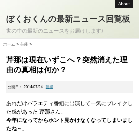
About
ぼくおくんの最新ニュース回覧板
世の中の最新のニュースをお届けします♪
ホーム
>
芸能
>
芹那は現在いずこへ？突然消えた理
由の真相は何か？
公開日：
2014/07/24
:
芸能
あれだけバラエティ番組に出演して一気にブレイクし
た感があった
芹那
さん。
今年になってからホント見かけなくなってしまいまし
たね～
。