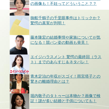
の画像も！不妊ってどういうこと？？
御船千鶴子の千里眼事件はトリックか？
驚愕の真実が判明！
藤本隆宏の結婚事情や家族についてが気
になる！競パン姿の動画も発見！
エイジハラスメント 驚愕の最終回（ラス
ト）までのあらすじ＆ネタバレ！
青木定治の年収がスゴイ！雨宮塔子との
驚きの離婚理由とは？
堀内敬子のタトゥーは本物か？画像で検
証！謎が多い結婚と子供についても！