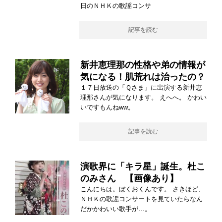
日のＮＨＫの歌謡コンサ
記事を読む
新井恵理那の性格や弟の情報が
気になる！肌荒れは治ったの？
１７日放送の「Ｑさま」に出演する新井恵
理那さんが気になります。 えへへ。 かわい
いですもんねww。
記事を読む
演歌界に「キラ星」誕生。杜こ
のみさん 【画像あり】
こんにちは。ぼくおくんです。 さきほど、
ＮＨＫの歌謡コンサートを見ていたらなん
だかかわいい歌手が…。