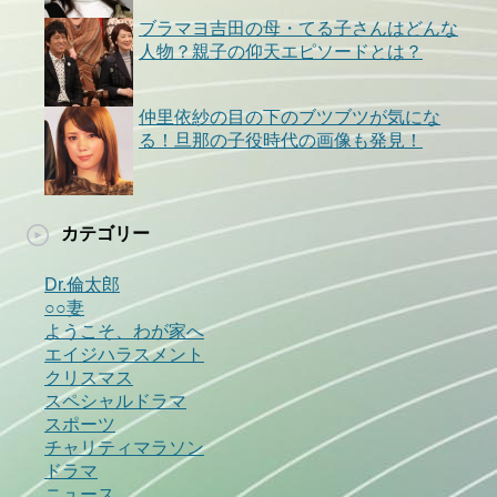
ブラマヨ吉田の母・てる子さんはどんな
人物？親子の仰天エピソードとは？
仲里依紗の目の下のブツブツが気にな
る！旦那の子役時代の画像も発見！
カテゴリー
Dr.倫太郎
○○妻
ようこそ、わが家へ
エイジハラスメント
クリスマス
スペシャルドラマ
スポーツ
チャリティマラソン
ドラマ
ニュース