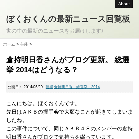
About
ぼくおくんの最新ニュース回覧板
世の中の最新のニュースをお届けします♪
ホーム
>
芸能
>
倉持明日香さんがブログ更新。 総選
挙 2014はどうなる？
公開日：
2014/05/29
:
芸能
倉持明日香 総選挙 2014
こんにちは。ぼくおくんです。
先日はＡＫＢの握手会で大変なことが起きてしまいま
したね。
この事件について、同じＡＫＢ４８のメンバーの倉持
明日香さんがブログで気持ちを綴っています。