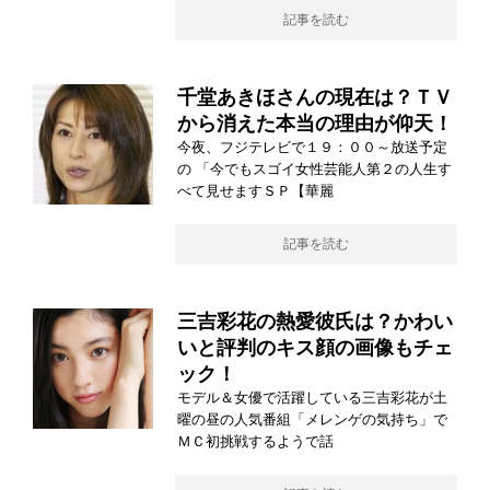
記事を読む
千堂あきほさんの現在は？ＴＶ
から消えた本当の理由が仰天！
今夜、フジテレビで１９：００～放送予定
の 「今でもスゴイ女性芸能人第２の人生す
べて見せますＳＰ【華麗
記事を読む
三吉彩花の熱愛彼氏は？かわい
いと評判のキス顔の画像もチェ
ック！
モデル＆女優で活躍している三吉彩花が土
曜の昼の人気番組「メレンゲの気持ち」で
ＭＣ初挑戦するようで話