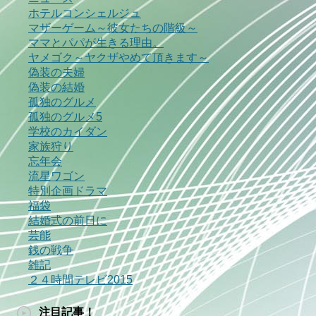
ホテルコンシェルジュ
マザーゲーム～彼女たちの階級～
ママとパパが生きる理由。
ヤメゴク～ヤクザやめて頂きます～
偽装の夫婦
偽装の結婚
孤独のグルメ
孤独のグルメ5
学校のカイダン
家族狩り
忘年会
流星ワゴン
特別企画ドラマ
福袋
結婚式の前日に
芸能
銭の戦争
雑記
２４時間テレビ2015
注目記事！