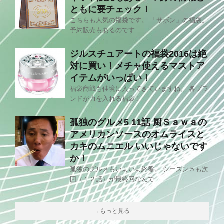
ともに要チェック！
こちらも人気の福袋です。 「サボン」の福袋。
予約販売もあるのです
ジルスチュアートの福袋2016は絶
対に買い！メチャ使えるマストア
イテムがいっぱい！
福袋商戦も佳境に入ってきていますね。 各ブラ
ンドが力を入れる福袋！
孤独のグルメ5 11話 厨Ｓａｗａの
アメリカンソースのオムライスと
カキのムニエル いいじゃないです
か！
孤独のグルメもいよいよ終盤。 シーズン５も次
回（１２話）が最終回なんで
→もっと見る