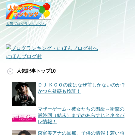
人気ブログランキングへ
にほんブログ村
人気記事トップ10
ＤＪ ＫＯＯの歯はなぜ前しかないのか？
かつら疑惑も検証！
マザーゲーム～彼女たちの階級～衝撃の
最終回（結末）までのあらすじとネタバ
レ情報！
森富美アナの旦那、子供の情報！若い頃