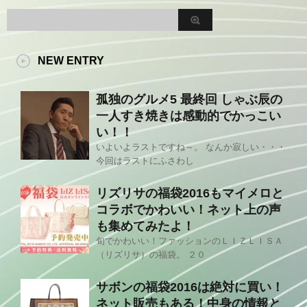
NEW ENTRY
孤独のグルメ5 最終回 しゃぶ辰の
一人すき焼きは感動的でかっこい
い！！
いよいよラストですね～。 なんか寂しい・・・
今回はラストにふさわし
リズリサの福袋2016もマイメロと
コラボでかわいい！ネット上の声
も集めてみたよ！
旬でかわいい！ファッションのＬＩＺＬＩＳＡ
（リズリサ）の福袋。 ２０
サボンの福袋2016は絶対に買い！
ネット販売もある！中身の情報と