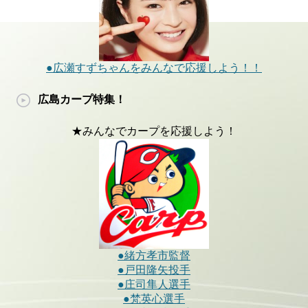
●広瀬すずちゃんをみんなで応援しよう！！
広島カープ特集！
★みんなでカープを応援しよう！
●緒方孝市監督
●戸田隆矢投手
●庄司隼人選手
●梵英心選手