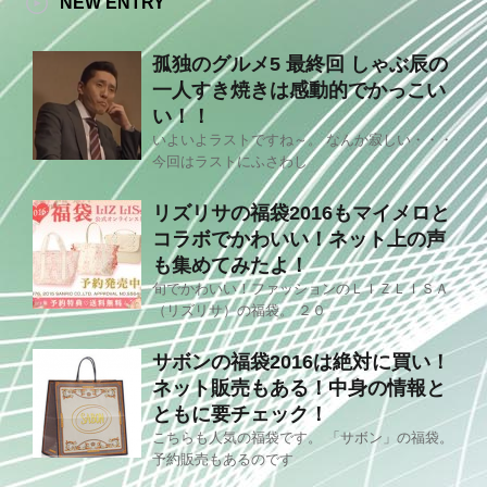
NEW ENTRY
孤独のグルメ5 最終回 しゃぶ辰の
一人すき焼きは感動的でかっこい
い！！
いよいよラストですね～。 なんか寂しい・・・
今回はラストにふさわし
リズリサの福袋2016もマイメロと
コラボでかわいい！ネット上の声
も集めてみたよ！
旬でかわいい！ファッションのＬＩＺＬＩＳＡ
（リズリサ）の福袋。 ２０
サボンの福袋2016は絶対に買い！
ネット販売もある！中身の情報と
ともに要チェック！
こちらも人気の福袋です。 「サボン」の福袋。
予約販売もあるのです