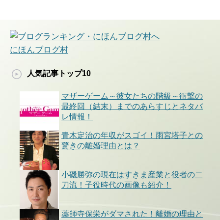
にほんブログ村
人気記事トップ10
マザーゲーム～彼女たちの階級～衝撃の
最終回（結末）までのあらすじとネタバ
レ情報！
青木定治の年収がスゴイ！雨宮塔子との
驚きの離婚理由とは？
小磯勝弥の現在はすきま産業と役者の二
刀流！子役時代の画像も紹介！
薬師寺保栄がダマされた！離婚の理由と