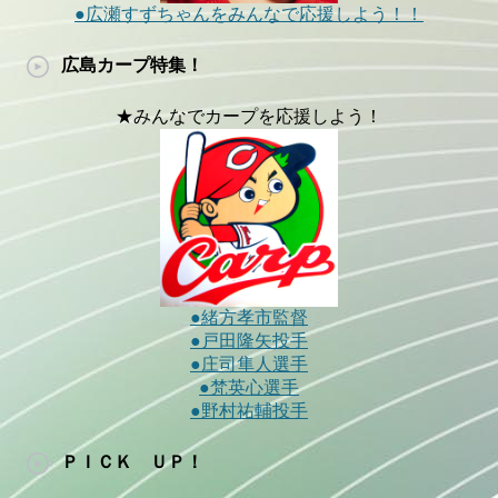
●広瀬すずちゃんをみんなで応援しよう！！
広島カープ特集！
★みんなでカープを応援しよう！
●緒方孝市監督
●戸田隆矢投手
●庄司隼人選手
●梵英心選手
●野村祐輔投手
ＰＩＣＫ ＵＰ！