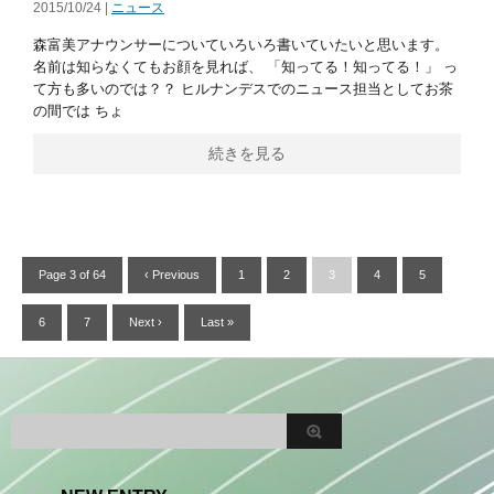
2015/10/24 |
ニュース
森富美アナウンサーについていろいろ書いていたいと思います。
名前は知らなくてもお顔を見れば、 「知ってる！知ってる！」 っ
て方も多いのでは？？ ヒルナンデスでのニュース担当としてお茶
の間では ちょ
続きを見る
Page 3 of 64
‹ Previous
1
2
3
4
5
6
7
Next ›
Last »