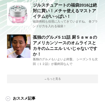
ジルスチュアートの福袋2016は絶
対に買い！メチャ使えるマストア
イテムがいっぱい！
福袋商戦も佳境に入ってきていますね。 各ブラ
ンドが力を入れる福袋！
孤独のグルメ5 11話 厨Ｓａｗａの
アメリカンソースのオムライスと
カキのムニエル いいじゃないです
か！
孤独のグルメもいよいよ終盤。 シーズン５も次
回（１２話）が最終回なんで
→もっと見る
おススメ記事