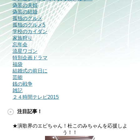
偽装の夫婦
偽装の結婚
孤独のグルメ
孤独のグルメ5
学校のカイダン
家族狩り
忘年会
流星ワゴン
特別企画ドラマ
福袋
結婚式の前日に
芸能
銭の戦争
雑記
２４時間テレビ2015
注目記事！
★演歌界のエビちゃん！杜このみちゃんを応援しよ
う！！