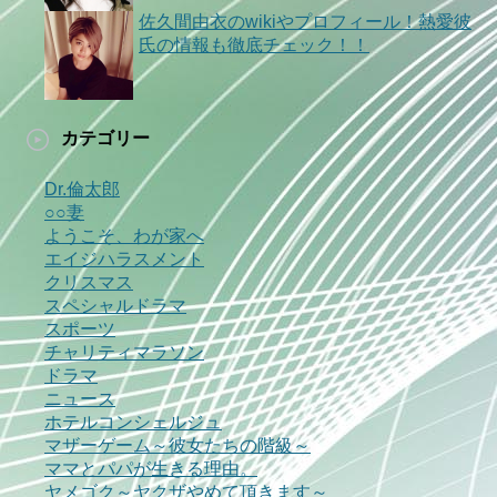
佐久間由衣のwikiやプロフィール！熱愛彼
氏の情報も徹底チェック！！
カテゴリー
Dr.倫太郎
○○妻
ようこそ、わが家へ
エイジハラスメント
クリスマス
スペシャルドラマ
スポーツ
チャリティマラソン
ドラマ
ニュース
ホテルコンシェルジュ
マザーゲーム～彼女たちの階級～
ママとパパが生きる理由。
ヤメゴク～ヤクザやめて頂きます～