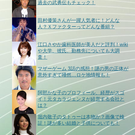
過去の武勇伝もチェック！
田村優策さんが一躍人気者に！どんな
人？Ｘファクターってどんな番組？
江口さやか歯科医師が美人だと評判！wiki
や大学、彼氏、勤務先についても大調
査！
マザーゲーム 3話の感想！謎の男の正体が
意外すぎて唖然…ロケ地情報も！
阿部かな子のプロフィール、経歴がスゴ
イ！元タカラジェンヌが経営する会社と
は？
堀内敬子のタトゥーは本物か？画像で検
証！謎が多い結婚と子供についても！